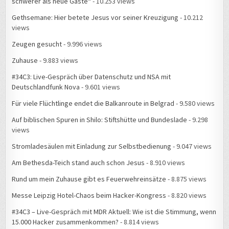
schwerer als neue Gäste“
- 10.253 views
Gethsemane: Hier betete Jesus vor seiner Kreuzigung
- 10.212
views
Zeugen gesucht
- 9.996 views
Zuhause
- 9.883 views
#34C3: Live-Gespräch über Datenschutz und NSA mit
Deutschlandfunk Nova
- 9.601 views
Für viele Flüchtlinge endet die Balkanroute in Belgrad
- 9.580 views
Auf biblischen Spuren in Shilo: Stiftshütte und Bundeslade
- 9.298
views
Stromladesäulen mit Einladung zur Selbstbedienung
- 9.047 views
Am Bethesda-Teich stand auch schon Jesus
- 8.910 views
Rund um mein Zuhause gibt es Feuerwehreinsätze
- 8.875 views
Messe Leipzig Hotel-Chaos beim Hacker-Kongress
- 8.820 views
#34C3 – Live-Gespräch mit MDR Aktuell: Wie ist die Stimmung, wenn
15.000 Hacker zusammenkommen?
- 8.814 views