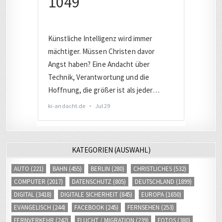
KATEGORIEN (AUSWAHL)
AUTO
(221)
BAHN
(455)
BERLIN
(280)
CHRISTLICHES
(532)
COMPUTER
(2017)
DATENSCHUTZ
(805)
DEUTSCHLAND
(1899)
DIGITAL
(3418)
DIGITALE SICHERHEIT
(845)
EUROPA
(1650)
EVANGELISCH
(244)
FACEBOOK
(245)
FERNSEHEN
(253)
FERNVERKEHR
(242)
FLUCHT / MIGRATION
(239)
FOTOS
(380)