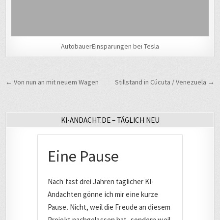
AutobauerEinsparungen bei Tesla
Beitragsnavigation
← Von nun an mit neuem Wagen
Stillstand in Cúcuta / Venezuela →
KI-ANDACHT.DE – TÄGLICH NEU