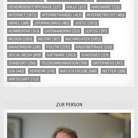
GEHEIMDIENST/SPIONAGE
(227)
HALLE
(317)
HARDWARE
(721)
INTERNET
(2671)
INTERNETHANDEL
(413)
INTERNETRECHT
(483)
ISRAEL
(286)
JOURNALISMUS
(461)
JUSTIZ
(1012)
KOMMENTAR
(313)
LATEINAMERIKA
(523)
LEIPZIG
(397)
MEDIEN
(3203)
MILITÄR
(367)
NACHRICHTEN
(5952)
NAHVERKEHR
(245)
POLITIK
(2797)
RADIOBEITRÄGE
(515)
SOCIAL MEDIA
(809)
SOFTWARE
(1813)
SONSTIGES
(219)
STANDORT
(250)
TELEKOMMUNIKATION
(709)
UNTERWEGS
(367)
USA
(442)
VERKEHR
(378)
WAS ICH ERLEBE
(668)
WETTER
(288)
WIRTSCHAFT
(713)
ZUR PERSON