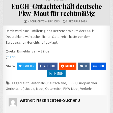
EuGH-Gutachter hält deutsche
Pkw-Maut für rechtmäßig
NACHRICHTEN-SUCHER 3
6. FEBRUAR 2019
Damit wird eine Einführung des Herzensprojekts der CSU in
Deutschland wahrscheinlicher. Österreich hatte vor dem
Europäischen Gerichtshof geklagt.
Quelle: Eilmeldungen – SZ.de
(
mehr
)
Share:
TWITTER
FACEBOOK
REDDIT
VK
DIGG
LINKEDIN
Tagged
Auto
,
Autobahn
,
Deutschland
,
EuGH
,
Europäischer
Gerichtshof
,
Justiz
,
Maut
,
Österreich
,
PKW-Maut
,
Verkehr
Author:
Nachrichten-Sucher 3