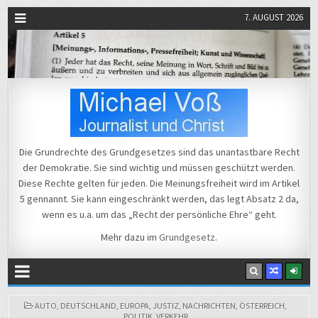
7. AUGUST 2026
Michael Voß
Journalist und Christ
Die Grundrechte des Grundgesetzes sind das unantastbare Recht
der Demokratie. Sie sind wichtig und müssen geschützt werden.
Diese Rechte gelten für jeden. Die Meinungsfreiheit wird im Artikel
5 gennannt. Sie kann eingeschränkt werden, das legt Absatz 2 da,
wenn es u.a. um das „Recht der persönliche Ehre“ geht.
Mehr dazu im
Grundgesetz
.
POSTED
AUTO
,
DEUTSCHLAND
,
EUROPA
,
JUSTIZ
,
NACHRICHTEN
,
ÖSTERREICH
,
IN
POLITIK
,
VERKEHR