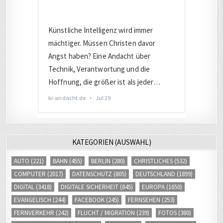
KATEGORIEN (AUSWAHL)
AUTO
(221)
BAHN
(455)
BERLIN
(280)
CHRISTLICHES
(532)
COMPUTER
(2017)
DATENSCHUTZ
(805)
DEUTSCHLAND
(1899)
DIGITAL
(3418)
DIGITALE SICHERHEIT
(845)
EUROPA
(1650)
EVANGELISCH
(244)
FACEBOOK
(245)
FERNSEHEN
(253)
FERNVERKEHR
(242)
FLUCHT / MIGRATION
(239)
FOTOS
(380)