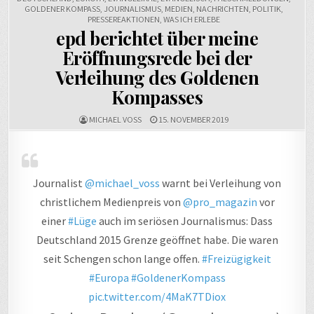
GOLDENER KOMPASS
,
JOURNALISMUS
,
MEDIEN
,
NACHRICHTEN
,
POLITIK
,
PRESSEREAKTIONEN
,
WAS ICH ERLEBE
epd berichtet über meine
Eröffnungsrede bei der
Verleihung des Goldenen
Kompasses
MICHAEL VOSS
15. NOVEMBER 2019
Journalist
@michael_voss
warnt bei Verleihung von
christlichem Medienpreis von
@pro_magazin
vor
einer
#Lüge
auch im seriösen Journalismus: Dass
Deutschland 2015 Grenze geöffnet habe. Die waren
seit Schengen schon lange offen.
#Freizügigkeit
#Europa
#GoldenerKompass
pic.twitter.com/4MaK7TDiox