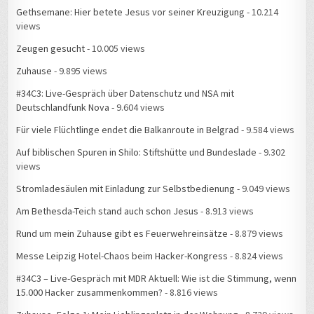
Gethsemane: Hier betete Jesus vor seiner Kreuzigung
- 10.214
views
Zeugen gesucht
- 10.005 views
Zuhause
- 9.895 views
#34C3: Live-Gespräch über Datenschutz und NSA mit
Deutschlandfunk Nova
- 9.604 views
Für viele Flüchtlinge endet die Balkanroute in Belgrad
- 9.584 views
Auf biblischen Spuren in Shilo: Stiftshütte und Bundeslade
- 9.302
views
Stromladesäulen mit Einladung zur Selbstbedienung
- 9.049 views
Am Bethesda-Teich stand auch schon Jesus
- 8.913 views
Rund um mein Zuhause gibt es Feuerwehreinsätze
- 8.879 views
Messe Leipzig Hotel-Chaos beim Hacker-Kongress
- 8.824 views
#34C3 – Live-Gespräch mit MDR Aktuell: Wie ist die Stimmung, wenn
15.000 Hacker zusammenkommen?
- 8.816 views