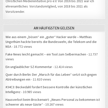
Christlichen Medieninitiative pro e.V. Von 2016 bis 2021 war ich
ehrenamtliches Vorstandsmitglied, von 2018 bis 2021 als
Vorsitzender.
AM HÄUFIGSTEN GELESEN
Wie aus einem „bösen“ ein „guter“ Hacker wurde – Matthias
Ungethüm hackte bereits die Bundeswehr, die Telekom und die
NSA
- 18.772 views
Fake News leicht gemacht – ein Tool zum Selbermachen
- 12.737
views
Ein unglaublicher SZ-Kommentar
- 12.414 views
Quer durch Berlin: Der „Marsch für das Leben“ setzt sich gegen
Abtreibungen ein
- 11.610 views
#34C3: Beckedahl fordert bessere Kontrolle der künstlichen
Intelligenz
- 10.985 views
Hausverbot beim Brockenwirt: „Neues Personal zu bekommen ist
schwerer als neue Gäste“
- 10.267 views