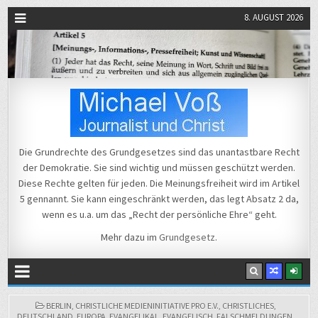
8. AUGUST 2026
Michael Voß
Journalist und Christ
Die Grundrechte des Grundgesetzes sind das unantastbare Recht
der Demokratie. Sie sind wichtig und müssen geschützt werden.
Diese Rechte gelten für jeden. Die Meinungsfreiheit wird im Artikel
5 gennannt. Sie kann eingeschränkt werden, das legt Absatz 2 da,
wenn es u.a. um das „Recht der persönliche Ehre“ geht.
Mehr dazu im
Grundgesetz
.
POSTED
BERLIN
,
CHRISTLICHE MEDIENINITIATIVE PRO E.V.
,
CHRISTLICHES
,
IN
DEUTSCHLAND
,
EUROPA
,
EVANGELIKAL
,
EVANGELISCH
,
FALSCHMELDUNGEN
,