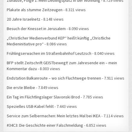
Zuhause, Folge 1: Mein Lieblingsplatz in der Wohnung
- 8.729 views
Plakate als stumme Zeitzeugen
- 8.321 views
20 Jahre Israelnetz
- 8.148 views
Besuch der Knesset in Jerusalem
- 8.090 views
„Christlicher Medienverbund KEP“ heißt künftig „Christliche
Medieninitiative pro“
- 8.086 views
Frühlingserwachen im Straßenbahnhof Leutzsch
- 8.040 views
BFP stellt Zeitschrift GEISTbewegt! zum Jahresende ein – mein
Kommentar dazu
- 8.003 views
Endstation Balkanroute – wo sich Fluchtwege trennen
- 7.911 views
Die erste Bleibe
- 7.849 views
Ein Tag im Flüchtlingslager Slavonski Brod
- 7.785 views
Spezielles USB-Kabel fehlt
- 7.443 views
Service zum Selbermachen: Mein letztes Mal bei IKEA
- 7.114 views
#34C3: Die Geschichte einer Falschmeldung
- 6.852 views