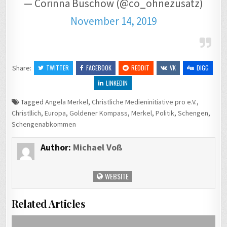
— Corinna Buschow (@co_ohnezusatz)
November 14, 2019
Share:
TWITTER
FACEBOOK
REDDIT
VK
DIGG
LINKEDIN
Tagged
Angela Merkel
,
Christliche Medieninitiative pro e.V.
,
Christllich
,
Europa
,
Goldener Kompass
,
Merkel
,
Politik
,
Schengen
,
Schengenabkommen
Author:
Michael Voß
WEBSITE
Related Articles