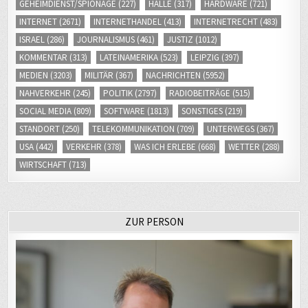
GEHEIMDIENST/SPIONAGE
(227)
HALLE
(317)
HARDWARE
(721)
INTERNET
(2671)
INTERNETHANDEL
(413)
INTERNETRECHT
(483)
ISRAEL
(286)
JOURNALISMUS
(461)
JUSTIZ
(1012)
KOMMENTAR
(313)
LATEINAMERIKA
(523)
LEIPZIG
(397)
MEDIEN
(3203)
MILITÄR
(367)
NACHRICHTEN
(5952)
NAHVERKEHR
(245)
POLITIK
(2797)
RADIOBEITRÄGE
(515)
SOCIAL MEDIA
(809)
SOFTWARE
(1813)
SONSTIGES
(219)
STANDORT
(250)
TELEKOMMUNIKATION
(709)
UNTERWEGS
(367)
USA
(442)
VERKEHR
(378)
WAS ICH ERLEBE
(668)
WETTER
(288)
WIRTSCHAFT
(713)
ZUR PERSON