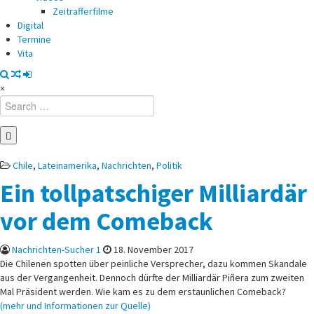
Zeitrafferfilme
Digital
Termine
Vita
×
Search
for:
Posted
Chile
,
Lateinamerika
,
Nachrichten
,
Politik
in
Ein tollpatschiger Milliardär
vor dem Comeback
Nachrichten-Sucher 1
18. November 2017
Die Chilenen spotten über peinliche Versprecher, dazu kommen Skandale
aus der Vergangenheit. Dennoch dürfte der Milliardär Piñera zum zweiten
Mal Präsident werden. Wie kam es zu dem erstaunlichen Comeback?
(mehr und Informationen zur Quelle)