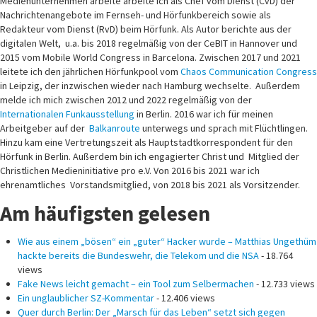
Medienunternehmen arbeite arbeite ich als Chef vom Dienst (CvD) der
Nachrichtenangebote im Fernseh- und Hörfunkbereich sowie als
Redakteur vom Dienst (RvD) beim Hörfunk. Als Autor berichte aus der
digitalen Welt, u.a. bis 2018 regelmäßig von der CeBIT in Hannover und
2015 vom Mobile World Congress in Barcelona. Zwischen 2017 und 2021
leitete ich den jährlichen Hörfunkpool vom
Chaos Communication Congress
in Leipzig, der inzwischen wieder nach Hamburg wechselte. Außerdem
melde ich mich zwischen 2012 und 2022 regelmäßig von der
Internationalen Funkausstellung
in Berlin. 2016 war ich für meinen
Arbeitgeber auf der
Balkanroute
unterwegs und sprach mit Flüchtlingen.
Hinzu kam eine Vertretungszeit als Hauptstadtkorrespondent für den
Hörfunk in Berlin. Außerdem bin ich engagierter Christ und Mitglied der
Christlichen Medieninitiative pro e.V. Von 2016 bis 2021 war ich
ehrenamtliches Vorstandsmitglied, von 2018 bis 2021 als Vorsitzender.
Am häufigsten gelesen
Wie aus einem „bösen“ ein „guter“ Hacker wurde – Matthias Ungethüm
hackte bereits die Bundeswehr, die Telekom und die NSA
- 18.764
views
Fake News leicht gemacht – ein Tool zum Selbermachen
- 12.733 views
Ein unglaublicher SZ-Kommentar
- 12.406 views
Quer durch Berlin: Der „Marsch für das Leben“ setzt sich gegen