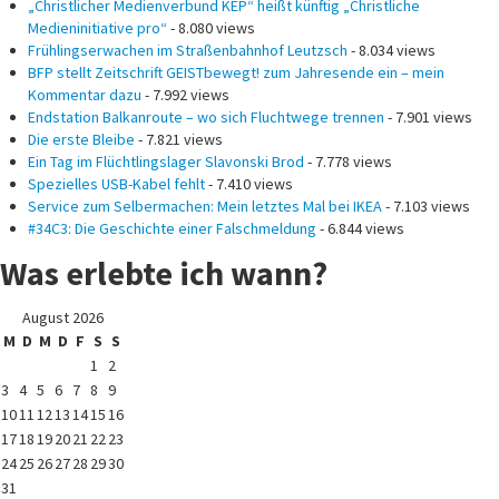
„Christlicher Medienverbund KEP“ heißt künftig „Christliche
Medieninitiative pro“
- 8.080 views
Frühlingserwachen im Straßenbahnhof Leutzsch
- 8.034 views
BFP stellt Zeitschrift GEISTbewegt! zum Jahresende ein – mein
Kommentar dazu
- 7.992 views
Endstation Balkanroute – wo sich Fluchtwege trennen
- 7.901 views
Die erste Bleibe
- 7.821 views
Ein Tag im Flüchtlingslager Slavonski Brod
- 7.778 views
Spezielles USB-Kabel fehlt
- 7.410 views
Service zum Selbermachen: Mein letztes Mal bei IKEA
- 7.103 views
#34C3: Die Geschichte einer Falschmeldung
- 6.844 views
Was erlebte ich wann?
August 2026
M
D
M
D
F
S
S
1
2
3
4
5
6
7
8
9
10
11
12
13
14
15
16
17
18
19
20
21
22
23
24
25
26
27
28
29
30
31