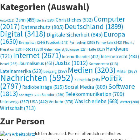
Kategorien (Auswahl)
Computer
Bahn
(455)
Christliches
(532)
Berlin
(280)
Auto
(221)
(2017)
Deutschland
(1899)
Datenschutz
(805)
Digital
(3418)
Europa
Digitale Sicherheit
(845)
(1650)
Evangelisch
(244)
Facebook
(245)
Fernsehen
(253)
Fernverkehr
(242)
Flucht /
Hardware
Fotos
(380)
Halle
(317)
Migration
(239)
Geheimdienst/Spionage
(227)
Internet
(2671)
(721)
Internetrecht
(483)
Internethandel
(413)
Justiz
(1012)
Journalismus
(461)
Kommentar
(313)
Israel
(286)
Medien
(3203)
Lateinamerika
(523)
Leipzig
(397)
Militär
(367)
Nachrichten
(5952)
Politik
Nahverkehr
(245)
(2797)
Software
Social Media
(809)
Radiobeiträge
(515)
(1813)
Telekommunikation
(709)
Standort
(250)
Sonstiges
(219)
Was ich erlebe
(668)
USA
(442)
Verkehr
(378)
Unterwegs
(367)
Wetter
(288)
Wirtschaft
(713)
Zur Person
Ich bin Journalist. Für ein öffentlich-rechtliches