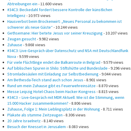
Abtreibungen ein
- 11.600 views
#34C3: Beckedahl fordert bessere Kontrolle der künstlichen
Intelligenz
- 10.973 views
Hausverbot beim Brockenwirt: „Neues Personal zu bekommen ist
schwerer als neue Gäste“
- 10.244 views
Gethsemane: Hier betete Jesus vor seiner Kreuzigung
- 10.207 views
Zeugen gesucht
- 9.982 views
Zuhause
- 9.868 views
#34C3: Live-Gespräch über Datenschutz und NSA mit Deutschlandfunk
Nova
- 9.599 views
Für viele Flüchtlinge endet die Balkanroute in Belgrad
- 9.579 views
Auf biblischen Spuren in Shilo: Stiftshütte und Bundeslade
- 9.296 views
Stromladesäulen mit Einladung zur Selbstbedienung
- 9.044 views
Am Bethesda-Teich stand auch schon Jesus
- 8.901 views
Rund um mein Zuhause gibt es Feuerwehreinsätze
- 8.870 views
Messe Leipzig Hotel-Chaos beim Hacker-Kongress
- 8.815 views
#34C3 – Live-Gespräch mit MDR Aktuell: Wie ist die Stimmung, wenn
15.000 Hacker zusammenkommen?
- 8.806 views
Zuhause, Folge 1: Mein Lieblingsplatz in der Wohnung
- 8.711 views
Plakate als stumme Zeitzeugen
- 8.306 views
20 Jahre Israelnetz
- 8.140 views
Besuch der Knesset in Jerusalem
- 8.083 views