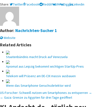
Share:
Twitter
Facebook
Reddit
VK
Digg
Linkedin
Author:
Nachrichten-Sucher 1
Website
Related Articles
Staatenbündnis macht Druck auf Venezuela
Apiomat aus Leipzig bekommt wichtigen StartUp-Preis
Telekom will Präsenz am DE-CIX massiv ausbauen
Wenn das Smartphone Geruchsdetektor wird
Beitragsnavigation
US-Forscher: Schweiß nutzen um Smartphones zu entsperren →
← Gaza: Grenze zu Ägypten für drei Tage geöffnet