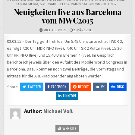
SOCIAL MEDIA
,
SOFTWARE
,
TELEKOMMUNIKATION
,
WMCBEITRAG
Neuigkeiten live aus Barcelona
vom MWC2015
MICHAEL VOSS
2. MÄRZ 2015
02.03.15 – Der Tag geht früh los. Um 5:45 Uhr starte ich auf WDR 2,
es folgt 7:20 Uhr MDR INFO (live), 7:40 Uhr SR 2 Kultur (live), 15:30
Uhr HR INFO (live) und 15:40 Uhr Bremen 4 (live). Im Gespräch
berichte ich jeweils über den Auftakt des Mobile World Congress in
Barcelona. Dazu kommen noch zwei Beiträge, die vormittags und
mittags für die ARD-Radiosender angeboten werden.
Share:
TWITTER
FACEBOOK
REDDIT
VK
DIGG
LINKEDIN
Author:
Michael Voß
WEBSITE