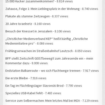
15.000 Hacker zusammenkommen?
- 8.824 views
Zuhause, Folge 1: Mein Lieblingsplatz in der Wohnung
- 8.740 views
Plakate als stumme Zeitzeugen
- 8.337 views
20 Jahre Israelnetz
- 8.160 views
Besuch der Knesset in Jerusalem
- 8.106 views
„Christlicher Medienverbund KEP“ heißt künftig „Christliche
Medieninitiative pro“
- 8.086 views
Frühlingserwachen im Straßenbahnhof Leutzsch
- 8.050 views
BFP stellt Zeitschrift GEISTbewegt! zum Jahresende ein – mein
Kommentar dazu
- 8.008 views
Endstation Balkanroute – wo sich Fluchtwege trennen
- 7.917 views
Die erste Bleibe
- 7.916 views
Ein Tag im Flüchtlingslager Slavonski Brod
- 7.795 views
Spezielles USB-Kabel fehlt
- 7.465 views
Service zum Selbermachen: Mein letztes Mal bei IKEA
- 7.129 views