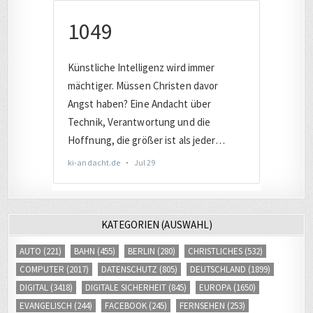
KATEGORIEN (AUSWAHL)
AUTO
(221)
BAHN
(455)
BERLIN
(280)
CHRISTLICHES
(532)
COMPUTER
(2017)
DATENSCHUTZ
(805)
DEUTSCHLAND
(1899)
DIGITAL
(3418)
DIGITALE SICHERHEIT
(845)
EUROPA
(1650)
EVANGELISCH
(244)
FACEBOOK
(245)
FERNSEHEN
(253)