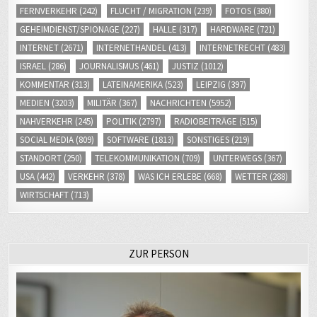
FERNVERKEHR
(242)
FLUCHT / MIGRATION
(239)
FOTOS
(380)
GEHEIMDIENST/SPIONAGE
(227)
HALLE
(317)
HARDWARE
(721)
INTERNET
(2671)
INTERNETHANDEL
(413)
INTERNETRECHT
(483)
ISRAEL
(286)
JOURNALISMUS
(461)
JUSTIZ
(1012)
KOMMENTAR
(313)
LATEINAMERIKA
(523)
LEIPZIG
(397)
MEDIEN
(3203)
MILITÄR
(367)
NACHRICHTEN
(5952)
NAHVERKEHR
(245)
POLITIK
(2797)
RADIOBEITRÄGE
(515)
SOCIAL MEDIA
(809)
SOFTWARE
(1813)
SONSTIGES
(219)
STANDORT
(250)
TELEKOMMUNIKATION
(709)
UNTERWEGS
(367)
USA
(442)
VERKEHR
(378)
WAS ICH ERLEBE
(668)
WETTER
(288)
WIRTSCHAFT
(713)
ZUR PERSON