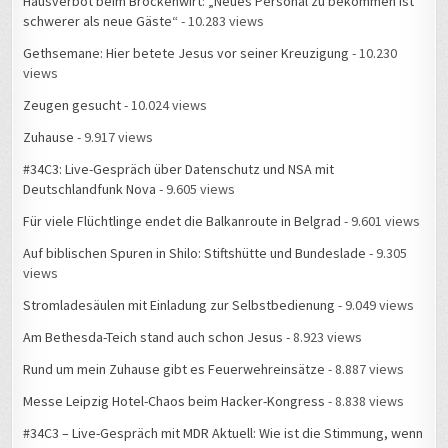
Hausverbot beim Brockenwirt: „Neues Personal zu bekommen ist
schwerer als neue Gäste“
- 10.283 views
Gethsemane: Hier betete Jesus vor seiner Kreuzigung
- 10.230
views
Zeugen gesucht
- 10.024 views
Zuhause
- 9.917 views
#34C3: Live-Gespräch über Datenschutz und NSA mit
Deutschlandfunk Nova
- 9.605 views
Für viele Flüchtlinge endet die Balkanroute in Belgrad
- 9.601 views
Auf biblischen Spuren in Shilo: Stiftshütte und Bundeslade
- 9.305
views
Stromladesäulen mit Einladung zur Selbstbedienung
- 9.049 views
Am Bethesda-Teich stand auch schon Jesus
- 8.923 views
Rund um mein Zuhause gibt es Feuerwehreinsätze
- 8.887 views
Messe Leipzig Hotel-Chaos beim Hacker-Kongress
- 8.838 views
#34C3 – Live-Gespräch mit MDR Aktuell: Wie ist die Stimmung, wenn