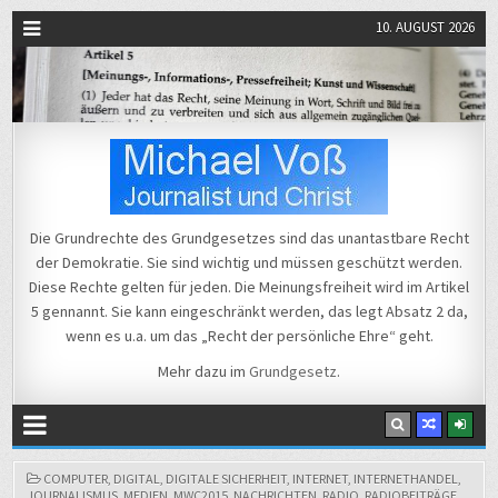
10. AUGUST 2026
Michael Voß
Journalist und Christ
Die Grundrechte des Grundgesetzes sind das unantastbare Recht
der Demokratie. Sie sind wichtig und müssen geschützt werden.
Diese Rechte gelten für jeden. Die Meinungsfreiheit wird im Artikel
5 gennannt. Sie kann eingeschränkt werden, das legt Absatz 2 da,
wenn es u.a. um das „Recht der persönliche Ehre“ geht.
Mehr dazu im
Grundgesetz
.
POSTED
COMPUTER
,
DIGITAL
,
DIGITALE SICHERHEIT
,
INTERNET
,
INTERNETHANDEL
,
IN
JOURNALISMUS
,
MEDIEN
,
MWC2015
,
NACHRICHTEN
,
RADIO
,
RADIOBEITRÄGE
,