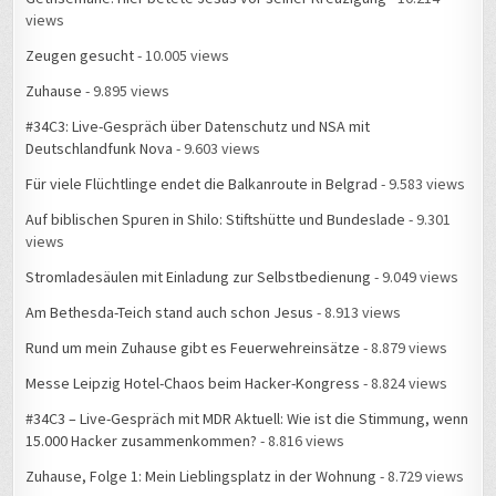
Zeugen gesucht
- 10.005 views
Zuhause
- 9.895 views
#34C3: Live-Gespräch über Datenschutz und NSA mit
Deutschlandfunk Nova
- 9.603 views
Für viele Flüchtlinge endet die Balkanroute in Belgrad
- 9.583 views
Auf biblischen Spuren in Shilo: Stiftshütte und Bundeslade
- 9.301
views
Stromladesäulen mit Einladung zur Selbstbedienung
- 9.049 views
Am Bethesda-Teich stand auch schon Jesus
- 8.913 views
Rund um mein Zuhause gibt es Feuerwehreinsätze
- 8.879 views
Messe Leipzig Hotel-Chaos beim Hacker-Kongress
- 8.824 views
#34C3 – Live-Gespräch mit MDR Aktuell: Wie ist die Stimmung, wenn
15.000 Hacker zusammenkommen?
- 8.816 views
Zuhause, Folge 1: Mein Lieblingsplatz in der Wohnung
- 8.729 views
Plakate als stumme Zeitzeugen
- 8.321 views