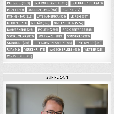
ISRAEL
(286)
JOURNALISMUS
(461)
JUSTIZ
(1012)
KOMMENTAR
(313)
LATEINAMERIKA
(523)
LEIPZIG
(397)
MEDIEN
(3203)
MILITÄR
(367)
NACHRICHTEN
(5952)
NAHVERKEHR
(245)
POLITIK
(2797)
RADIOBEITRÄGE
(515)
SOCIAL MEDIA
(809)
SOFTWARE
(1813)
SONSTIGES
(219)
STANDORT
(250)
TELEKOMMUNIKATION
(709)
UNTERWEGS
(367)
USA
(442)
VERKEHR
(378)
WAS ICH ERLEBE
(668)
WETTER
(288)
WIRTSCHAFT
(713)
ZUR PERSON