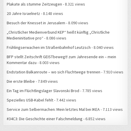
20 Jahre Israelnetz
- 8.148 views
Besuch der Knesset in Jerusalem
- 8.090 views
„Christlicher Medienverbund KEP“ heißt künftig „Christliche
Medieninitiative pro“
- 8.086 views
Frühlingserwachen im Straßenbahnhof Leutzsch
- 8.040 views
BFP stellt Zeitschrift GEISTbewegt! zum Jahresende ein – mein
Kommentar dazu
- 8.003 views
Endstation Balkanroute – wo sich Fluchtwege trennen
- 7.910 views
Die erste Bleibe
- 7.849 views
Ein Tag im Flüchtlingslager Slavonski Brod
- 7.785 views
Spezielles USB-Kabel fehlt
- 7.442 views
Service zum Selbermachen: Mein letztes Mal bei IKEA
- 7.113 views
#34C3: Die Geschichte einer Falschmeldung
- 6.852 views
WAS ERLEBTE ICH WANN?