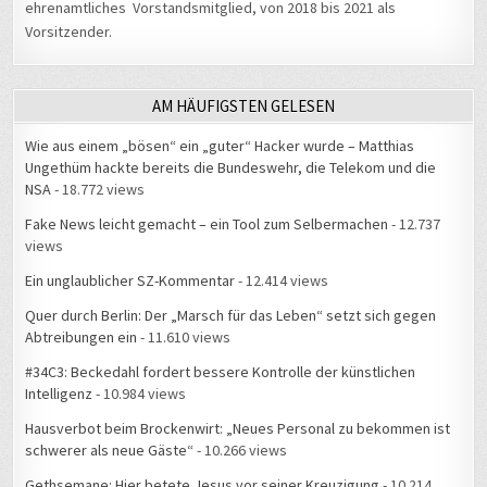
Vorsitzender.
AM HÄUFIGSTEN GELESEN
Wie aus einem „bösen“ ein „guter“ Hacker wurde – Matthias
Ungethüm hackte bereits die Bundeswehr, die Telekom und die
NSA
- 18.772 views
Fake News leicht gemacht – ein Tool zum Selbermachen
- 12.737
views
Ein unglaublicher SZ-Kommentar
- 12.414 views
Quer durch Berlin: Der „Marsch für das Leben“ setzt sich gegen
Abtreibungen ein
- 11.610 views
#34C3: Beckedahl fordert bessere Kontrolle der künstlichen
Intelligenz
- 10.984 views
Hausverbot beim Brockenwirt: „Neues Personal zu bekommen ist
schwerer als neue Gäste“
- 10.266 views
Gethsemane: Hier betete Jesus vor seiner Kreuzigung
- 10.214
views