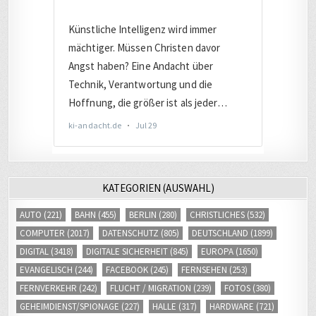
KATEGORIEN (AUSWAHL)
AUTO
(221)
BAHN
(455)
BERLIN
(280)
CHRISTLICHES
(532)
COMPUTER
(2017)
DATENSCHUTZ
(805)
DEUTSCHLAND
(1899)
DIGITAL
(3418)
DIGITALE SICHERHEIT
(845)
EUROPA
(1650)
EVANGELISCH
(244)
FACEBOOK
(245)
FERNSEHEN
(253)
FERNVERKEHR
(242)
FLUCHT / MIGRATION
(239)
FOTOS
(380)
GEHEIMDIENST/SPIONAGE
(227)
HALLE
(317)
HARDWARE
(721)
INTERNET
(2671)
INTERNETHANDEL
(413)
INTERNETRECHT
(483)