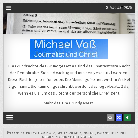
8. AUGUST 2026
Michael Voß
Journalist und Christ
Die Grundrechte des Grundgesetzes sind das unantastbare Recht
der Demokratie. Sie sind wichtig und müssen geschützt werden.
Diese Rechte gelten für jeden. Die Meinungsfreiheit wird im Artikel
5 gennannt. Sie kann eingeschränkt werden, das legt Absatz 2 da,
wenn es u.a. um das „Recht der persönliche Ehre“ geht.
Mehr dazu im
Grundgesetz
.
POSTED
COMPUTER
,
DATENSCHUTZ
,
DEUTSCHLAND
,
DIGITAL
,
EUROPA
,
INTERNET
,
IN
MEDIEN
,
NACHRICHTEN
,
POLITIK