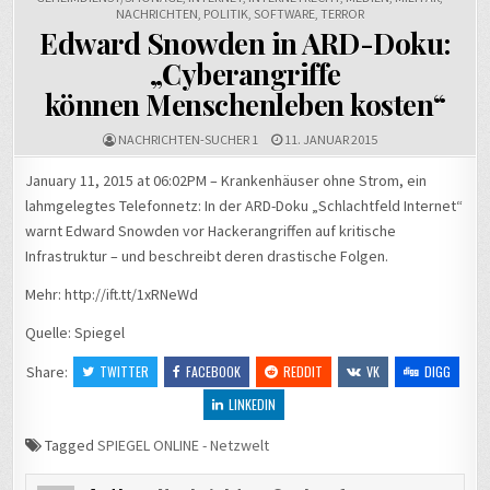
NACHRICHTEN
,
POLITIK
,
SOFTWARE
,
TERROR
Edward Snowden in ARD-Doku:
„Cyberangriffe
können Menschenleben kosten“
NACHRICHTEN-SUCHER 1
11. JANUAR 2015
January 11, 2015 at 06:02PM – Krankenhäuser ohne Strom, ein
lahmgelegtes Telefonnetz: In der ARD-Doku „Schlachtfeld Internet“
warnt Edward Snowden vor Hackerangriffen auf kritische
Infrastruktur – und beschreibt deren drastische Folgen.
Mehr: http://ift.tt/1xRNeWd
Quelle: Spiegel
Share:
TWITTER
FACEBOOK
REDDIT
VK
DIGG
LINKEDIN
Tagged
SPIEGEL ONLINE - Netzwelt