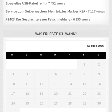
Spezielles USB-Kabel fehlt
- 7.452 views
Service zum Selbermachen: Mein letztes Mal bei IKEA
- 7.117 views
#34C3: Die Geschichte einer Falschmeldung
- 6.855 views
WAS ERLEBTE ICH WANN?
August 2026
M
D
M
D
F
S
S
1
2
3
4
5
6
7
8
9
10
11
12
13
14
15
16
17
18
19
20
21
22
23
24
25
26
27
28
29
30