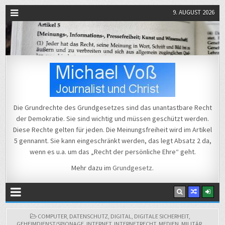
9. AUGUST 2026
Michael Voß
Journalist und Christ
Die Grundrechte des Grundgesetzes sind das unantastbare Recht
der Demokratie. Sie sind wichtig und müssen geschützt werden.
Diese Rechte gelten für jeden. Die Meinungsfreiheit wird im Artikel
5 gennannt. Sie kann eingeschränkt werden, das legt Absatz 2 da,
wenn es u.a. um das „Recht der persönliche Ehre“ geht.
Mehr dazu im
Grundgesetz
.
POSTED
COMPUTER
,
DATENSCHUTZ
,
DIGITAL
,
DIGITALE SICHERHEIT
,
IN
GEHEIMDIENST/SPIONAGE
,
INTERNET
,
INTERNETRECHT
,
MEDIEN
,
MILITÄR
,