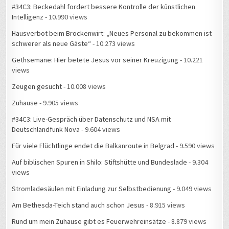
#34C3: Beckedahl fordert bessere Kontrolle der künstlichen
Intelligenz
- 10.990 views
Hausverbot beim Brockenwirt: „Neues Personal zu bekommen ist
schwerer als neue Gäste“
- 10.273 views
Gethsemane: Hier betete Jesus vor seiner Kreuzigung
- 10.221
views
Zeugen gesucht
- 10.008 views
Zuhause
- 9.905 views
#34C3: Live-Gespräch über Datenschutz und NSA mit
Deutschlandfunk Nova
- 9.604 views
Für viele Flüchtlinge endet die Balkanroute in Belgrad
- 9.590 views
Auf biblischen Spuren in Shilo: Stiftshütte und Bundeslade
- 9.304
views
Stromladesäulen mit Einladung zur Selbstbedienung
- 9.049 views
Am Bethesda-Teich stand auch schon Jesus
- 8.915 views
Rund um mein Zuhause gibt es Feuerwehreinsätze
- 8.879 views