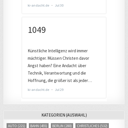
KATEGORIEN (AUSWAHL)
AUTO
(221)
BAHN
(455)
BERLIN
(280)
CHRISTLICHES
(532)
COMPUTER
(2017)
DATENSCHUTZ
(805)
DEUTSCHLAND
(1899)