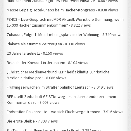
Messe Leipzig Hotel-Chaos beim Hacker-Kongress
- 8.838 views
#34C3 – Live-Gespräch mit MDR Aktuell: Wie ist die Stimmung, wenn
15.000 Hacker zusammenkommen?
- 8.822 views
Zuhause, Folge 1: Mein Lieblingsplatz in der Wohnung
- 8.740 views
Plakate als stumme Zeitzeugen
- 8.336 views
20 Jahre Israelnetz
- 8.159 views
Besuch der Knesset in Jerusalem
- 8.104 views
„Christlicher Medienverbund KEP“ heißt künftig „Christliche
Medieninitiative pro“
- 8.086 views
Frühlingserwachen im Straßenbahnhof Leutzsch
- 8.049 views
BFP stellt Zeitschrift GEISTbewegt! zum Jahresende ein – mein
Kommentar dazu
- 8.008 views
Endstation Balkanroute – wo sich Fluchtwege trennen
- 7.916 views
Die erste Bleibe
- 7.898 views
Ein Tag im Flüchtlingslager Slavonski Brod
- 7.794 views