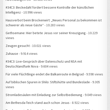
#34C3: Beckedahl fordert bessere Kontrolle der künstlichen
Intelligenz
- 10.996 views
Hausverbot beim Brockenwirt: „Neues Personal zu bekommen ist
schwerer als neue Gäste“
- 10.283 views
Gethsemane: Hier betete Jesus vor seiner Kreuzigung
- 10.229
views
Zeugen gesucht
- 10.021 views
Zuhause
- 9.914 views
#34C3: Live-Gespräch über Datenschutz und NSA mit
Deutschlandfunk Nova
- 9.604 views
Für viele Flüchtlinge endet die Balkanroute in Belgrad
- 9.598 views
Auf biblischen Spuren in Shilo: Stiftshütte und Bundeslade
- 9.305
views
Stromladesäulen mit Einladung zur Selbstbedienung
- 9.049 views
Am Bethesda-Teich stand auch schon Jesus
- 8.922 views
Rund um mein Zuhause gibt es Feuerwehreinsätze
- 8.887 views