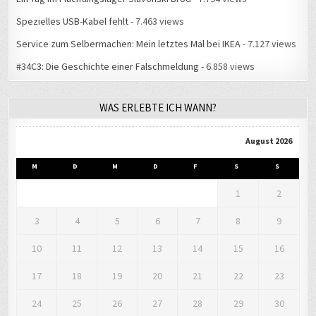
Spezielles USB-Kabel fehlt
- 7.463 views
Service zum Selbermachen: Mein letztes Mal bei IKEA
- 7.127 views
#34C3: Die Geschichte einer Falschmeldung
- 6.858 views
WAS ERLEBTE ICH WANN?
August 2026
M
D
M
D
F
S
S
1
2
3
4
5
6
7
8
9
10
11
12
13
14
15
16
17
18
19
20
21
22
23
24
25
26
27
28
29
30
31