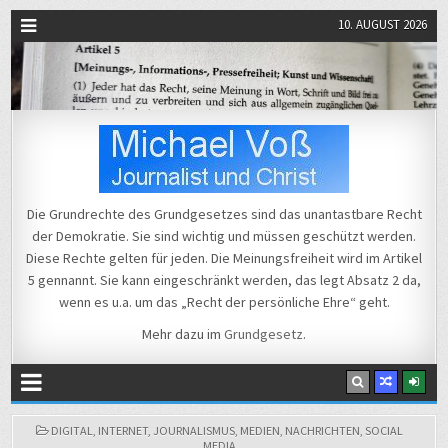
10. AUGUST 2026
Michael Voß
Journalist und Christ
Die Grundrechte des Grundgesetzes sind das unantastbare Recht
der Demokratie. Sie sind wichtig und müssen geschützt werden.
Diese Rechte gelten für jeden. Die Meinungsfreiheit wird im Artikel
5 gennannt. Sie kann eingeschränkt werden, das legt Absatz 2 da,
wenn es u.a. um das „Recht der persönliche Ehre“ geht.
Mehr dazu im
Grundgesetz
.
POSTED
DIGITAL
,
INTERNET
,
JOURNALISMUS
,
MEDIEN
,
NACHRICHTEN
,
SOCIAL
IN
MEDIA