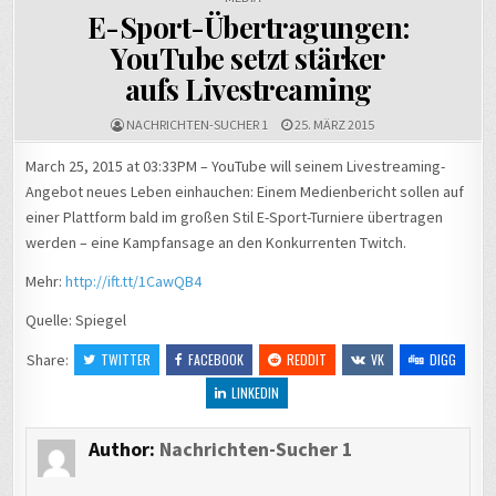
E-Sport-Übertragungen:
YouTube setzt stärker
aufs Livestreaming
NACHRICHTEN-SUCHER 1
25. MÄRZ 2015
March 25, 2015 at 03:33PM – YouTube will seinem Livestreaming-
Angebot neues Leben einhauchen: Einem Medienbericht sollen auf
einer Plattform bald im großen Stil E-Sport-Turniere übertragen
werden – eine Kampfansage an den Konkurrenten Twitch.
Mehr:
http://ift.tt/1CawQB4
Quelle: Spiegel
Share:
TWITTER
FACEBOOK
REDDIT
VK
DIGG
LINKEDIN
Author:
Nachrichten-Sucher 1