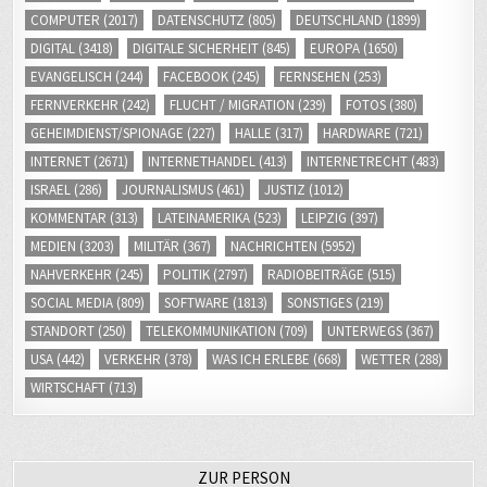
DIGITAL
(3418)
DIGITALE SICHERHEIT
(845)
EUROPA
(1650)
EVANGELISCH
(244)
FACEBOOK
(245)
FERNSEHEN
(253)
FERNVERKEHR
(242)
FLUCHT / MIGRATION
(239)
FOTOS
(380)
GEHEIMDIENST/SPIONAGE
(227)
HALLE
(317)
HARDWARE
(721)
INTERNET
(2671)
INTERNETHANDEL
(413)
INTERNETRECHT
(483)
ISRAEL
(286)
JOURNALISMUS
(461)
JUSTIZ
(1012)
KOMMENTAR
(313)
LATEINAMERIKA
(523)
LEIPZIG
(397)
MEDIEN
(3203)
MILITÄR
(367)
NACHRICHTEN
(5952)
NAHVERKEHR
(245)
POLITIK
(2797)
RADIOBEITRÄGE
(515)
SOCIAL MEDIA
(809)
SOFTWARE
(1813)
SONSTIGES
(219)
STANDORT
(250)
TELEKOMMUNIKATION
(709)
UNTERWEGS
(367)
USA
(442)
VERKEHR
(378)
WAS ICH ERLEBE
(668)
WETTER
(288)
WIRTSCHAFT
(713)
ZUR PERSON