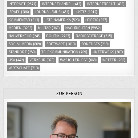
INTERNET
(2671)
INTERNETHANDEL
(413)
INTERNETRECHT
(483)
ISRAEL
(286)
JOURNALISMUS
(461)
JUSTIZ
(1012)
KOMMENTAR
(313)
LATEINAMERIKA
(523)
LEIPZIG
(397)
MEDIEN
(3203)
MILITÄR
(367)
NACHRICHTEN
(5952)
NAHVERKEHR
(245)
POLITIK
(2797)
RADIOBEITRÄGE
(515)
SOCIAL MEDIA
(809)
SOFTWARE
(1813)
SONSTIGES
(219)
STANDORT
(250)
TELEKOMMUNIKATION
(709)
UNTERWEGS
(367)
USA
(442)
VERKEHR
(378)
WAS ICH ERLEBE
(668)
WETTER
(288)
WIRTSCHAFT
(713)
ZUR PERSON