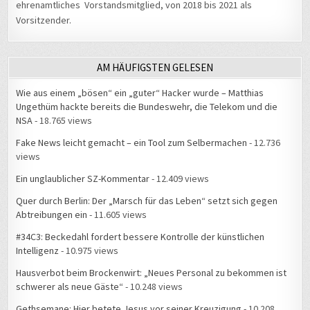
ehrenamtliches Vorstandsmitglied, von 2018 bis 2021 als
Vorsitzender.
AM HÄUFIGSTEN GELESEN
Wie aus einem „bösen“ ein „guter“ Hacker wurde – Matthias
Ungethüm hackte bereits die Bundeswehr, die Telekom und die
NSA
- 18.765 views
Fake News leicht gemacht – ein Tool zum Selbermachen
- 12.736
views
Ein unglaublicher SZ-Kommentar
- 12.409 views
Quer durch Berlin: Der „Marsch für das Leben“ setzt sich gegen
Abtreibungen ein
- 11.605 views
#34C3: Beckedahl fordert bessere Kontrolle der künstlichen
Intelligenz
- 10.975 views
Hausverbot beim Brockenwirt: „Neues Personal zu bekommen ist
schwerer als neue Gäste“
- 10.248 views
Gethsemane: Hier betete Jesus vor seiner Kreuzigung
- 10.208