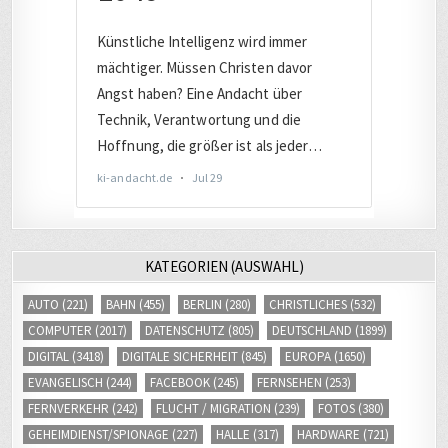
KATEGORIEN (AUSWAHL)
AUTO
(221)
BAHN
(455)
BERLIN
(280)
CHRISTLICHES
(532)
COMPUTER
(2017)
DATENSCHUTZ
(805)
DEUTSCHLAND
(1899)
DIGITAL
(3418)
DIGITALE SICHERHEIT
(845)
EUROPA
(1650)
EVANGELISCH
(244)
FACEBOOK
(245)
FERNSEHEN
(253)
FERNVERKEHR
(242)
FLUCHT / MIGRATION
(239)
FOTOS
(380)
GEHEIMDIENST/SPIONAGE
(227)
HALLE
(317)
HARDWARE
(721)