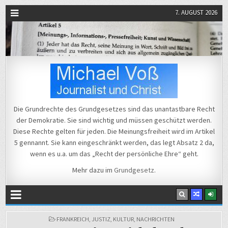
7. AUGUST 2026
Michael Voß
Journalist und Christ
Die Grundrechte des Grundgesetzes sind das unantastbare Recht
der Demokratie. Sie sind wichtig und müssen geschützt werden.
Diese Rechte gelten für jeden. Die Meinungsfreiheit wird im Artikel
5 gennannt. Sie kann eingeschränkt werden, das legt Absatz 2 da,
wenn es u.a. um das „Recht der persönliche Ehre“ geht.
Mehr dazu im
Grundgesetz
.
POSTED
FRANKREICH
,
JUSTIZ
,
KULTUR
,
NACHRICHTEN
IN