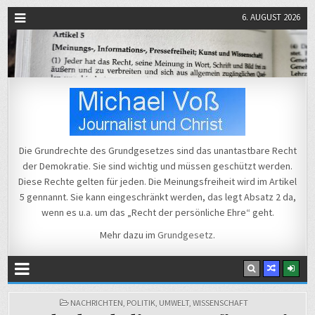
6. AUGUST 2026
Michael Voß
Journalist und Christ
Die Grundrechte des Grundgesetzes sind das unantastbare Recht
der Demokratie. Sie sind wichtig und müssen geschützt werden.
Diese Rechte gelten für jeden. Die Meinungsfreiheit wird im Artikel
5 gennannt. Sie kann eingeschränkt werden, das legt Absatz 2 da,
wenn es u.a. um das „Recht der persönliche Ehre“ geht.
Mehr dazu im
Grundgesetz
.
POSTED
NACHRICHTEN
,
POLITIK
,
UMWELT
,
WISSENSCHAFT
IN