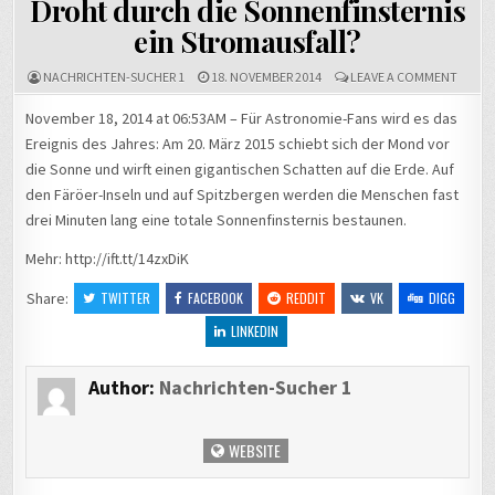
Droht durch die Sonnenfinsternis
ein Stromausfall?
ON
NACHRICHTEN-SUCHER 1
18. NOVEMBER 2014
LEAVE A COMMENT
DROH
DURC
November 18, 2014 at 06:53AM – Für Astronomie-Fans wird es das
DIE
Ereignis des Jahres: Am 20. März 2015 schiebt sich der Mond vor
SONNE
EIN
die Sonne und wirft einen gigantischen Schatten auf die Erde. Auf
STROM
den Färöer-Inseln und auf Spitzbergen werden die Menschen fast
drei Minuten lang eine totale Sonnenfinsternis bestaunen.
Mehr: http://ift.tt/14zxDiK
Share:
TWITTER
FACEBOOK
REDDIT
VK
DIGG
LINKEDIN
Author:
Nachrichten-Sucher 1
WEBSITE