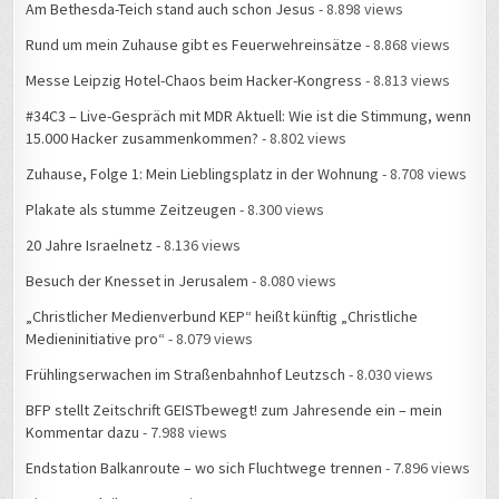
Am Bethesda-Teich stand auch schon Jesus
- 8.898 views
Rund um mein Zuhause gibt es Feuerwehreinsätze
- 8.868 views
Messe Leipzig Hotel-Chaos beim Hacker-Kongress
- 8.813 views
#34C3 – Live-Gespräch mit MDR Aktuell: Wie ist die Stimmung, wenn
15.000 Hacker zusammenkommen?
- 8.802 views
Zuhause, Folge 1: Mein Lieblingsplatz in der Wohnung
- 8.708 views
Plakate als stumme Zeitzeugen
- 8.300 views
20 Jahre Israelnetz
- 8.136 views
Besuch der Knesset in Jerusalem
- 8.080 views
„Christlicher Medienverbund KEP“ heißt künftig „Christliche
Medieninitiative pro“
- 8.079 views
Frühlingserwachen im Straßenbahnhof Leutzsch
- 8.030 views
BFP stellt Zeitschrift GEISTbewegt! zum Jahresende ein – mein
Kommentar dazu
- 7.988 views
Endstation Balkanroute – wo sich Fluchtwege trennen
- 7.896 views