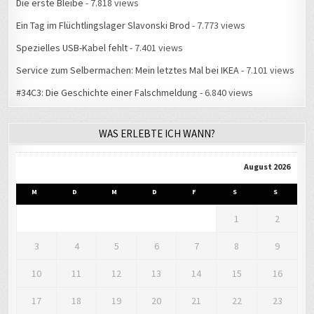
Die erste Bleibe
- 7.818 views
Ein Tag im Flüchtlingslager Slavonski Brod
- 7.773 views
Spezielles USB-Kabel fehlt
- 7.401 views
Service zum Selbermachen: Mein letztes Mal bei IKEA
- 7.101 views
#34C3: Die Geschichte einer Falschmeldung
- 6.840 views
WAS ERLEBTE ICH WANN?
August 2026
M
D
M
D
F
S
S
1
2
3
4
5
6
7
8
9
10
11
12
13
14
15
16
17
18
19
20
21
22
23