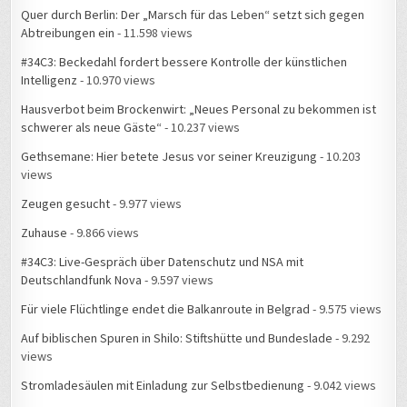
Quer durch Berlin: Der „Marsch für das Leben“ setzt sich gegen
Abtreibungen ein
- 11.598 views
#34C3: Beckedahl fordert bessere Kontrolle der künstlichen
Intelligenz
- 10.970 views
Hausverbot beim Brockenwirt: „Neues Personal zu bekommen ist
schwerer als neue Gäste“
- 10.237 views
Gethsemane: Hier betete Jesus vor seiner Kreuzigung
- 10.203
views
Zeugen gesucht
- 9.977 views
Zuhause
- 9.866 views
#34C3: Live-Gespräch über Datenschutz und NSA mit
Deutschlandfunk Nova
- 9.597 views
Für viele Flüchtlinge endet die Balkanroute in Belgrad
- 9.575 views
Auf biblischen Spuren in Shilo: Stiftshütte und Bundeslade
- 9.292
views
Stromladesäulen mit Einladung zur Selbstbedienung
- 9.042 views