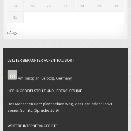
24
25
26
27
28
29
30
31
« Aug.
LETZTER BEKANNTER AUFENTHALTSORT
Am Tanzplan
,
Leipzig
,
Germany
LIEBLINGSBIBELSTELLE UND LEBENSLEITLINIE
Des Menschen Herz plant seinen Weg, der Herr jedoch lenkt
seinen Schritt. (Sprüche 16,9)
WEITERE INTERNETANGEBOTE