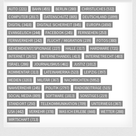
AUTO
(221)
BAHN
(455)
BERLIN
(280)
CHRISTLICHES
(532)
COMPUTER
(2017)
DATENSCHUTZ
(805)
DEUTSCHLAND
(1899)
DIGITAL
(3418)
DIGITALE SICHERHEIT
(845)
EUROPA
(1650)
EVANGELISCH
(244)
FACEBOOK
(245)
FERNSEHEN
(253)
FERNVERKEHR
(242)
FLUCHT / MIGRATION
(239)
FOTOS
(380)
GEHEIMDIENST/SPIONAGE
(227)
HALLE
(317)
HARDWARE
(721)
INTERNET
(2671)
INTERNETHANDEL
(413)
INTERNETRECHT
(483)
ISRAEL
(286)
JOURNALISMUS
(461)
JUSTIZ
(1012)
KOMMENTAR
(313)
LATEINAMERIKA
(523)
LEIPZIG
(397)
MEDIEN
(3203)
MILITÄR
(367)
NACHRICHTEN
(5952)
NAHVERKEHR
(245)
POLITIK
(2797)
RADIOBEITRÄGE
(515)
SOCIAL MEDIA
(809)
SOFTWARE
(1813)
SONSTIGES
(219)
STANDORT
(250)
TELEKOMMUNIKATION
(709)
UNTERWEGS
(367)
USA
(442)
VERKEHR
(378)
WAS ICH ERLEBE
(668)
WETTER
(288)
WIRTSCHAFT
(713)