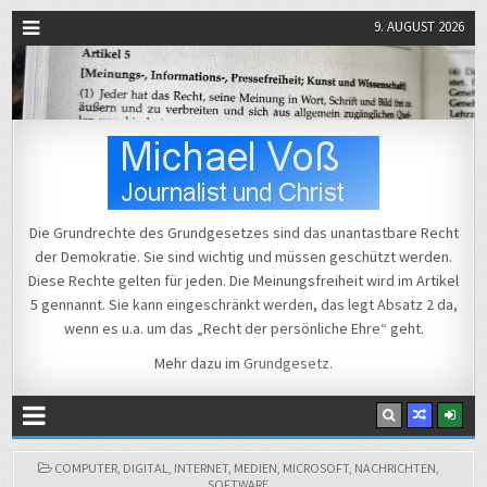
9. AUGUST 2026
Michael Voß
Journalist und Christ
Die Grundrechte des Grundgesetzes sind das unantastbare Recht
der Demokratie. Sie sind wichtig und müssen geschützt werden.
Diese Rechte gelten für jeden. Die Meinungsfreiheit wird im Artikel
5 gennannt. Sie kann eingeschränkt werden, das legt Absatz 2 da,
wenn es u.a. um das „Recht der persönliche Ehre“ geht.
Mehr dazu im
Grundgesetz
.
POSTED
COMPUTER
,
DIGITAL
,
INTERNET
,
MEDIEN
,
MICROSOFT
,
NACHRICHTEN
,
IN
SOFTWARE