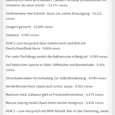
Hausverbot beim Brockenwirt: „Neues Personal zu bekommen ist
schwerer als neue Gäste“
- 10.271 views
Gethsemane: Hier betete Jesus vor seiner Kreuzigung
- 10.221
views
Zeugen gesucht
- 10.008 views
Zuhause
- 9.903 views
#34C3: Live-Gespräch über Datenschutz und NSA mit
Deutschlandfunk Nova
- 9.604 views
Für viele Flüchtlinge endet die Balkanroute in Belgrad
- 9.589 views
Auf biblischen Spuren in Shilo: Stiftshütte und Bundeslade
- 9.304
views
Stromladesäulen mit Einladung zur Selbstbedienung
- 9.049 views
Am Bethesda-Teich stand auch schon Jesus
- 8.915 views
Rund um mein Zuhause gibt es Feuerwehreinsätze
- 8.879 views
Messe Leipzig Hotel-Chaos beim Hacker-Kongress
- 8.828 views
#34C3 – Live-Gespräch mit MDR Aktuell: Wie ist die Stimmung, wenn