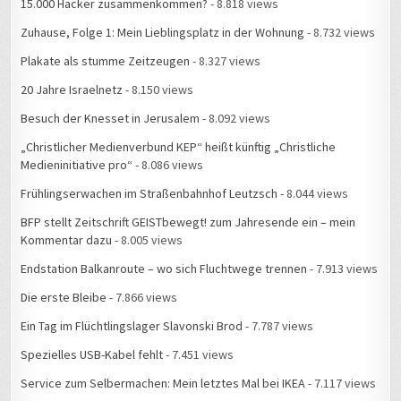
15.000 Hacker zusammenkommen?
- 8.818 views
Zuhause, Folge 1: Mein Lieblingsplatz in der Wohnung
- 8.732 views
Plakate als stumme Zeitzeugen
- 8.327 views
20 Jahre Israelnetz
- 8.150 views
Besuch der Knesset in Jerusalem
- 8.092 views
„Christlicher Medienverbund KEP“ heißt künftig „Christliche
Medieninitiative pro“
- 8.086 views
Frühlingserwachen im Straßenbahnhof Leutzsch
- 8.044 views
BFP stellt Zeitschrift GEISTbewegt! zum Jahresende ein – mein
Kommentar dazu
- 8.005 views
Endstation Balkanroute – wo sich Fluchtwege trennen
- 7.913 views
Die erste Bleibe
- 7.866 views
Ein Tag im Flüchtlingslager Slavonski Brod
- 7.787 views
Spezielles USB-Kabel fehlt
- 7.451 views
Service zum Selbermachen: Mein letztes Mal bei IKEA
- 7.117 views