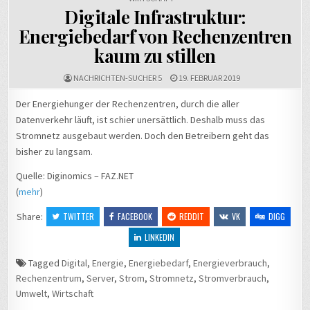
Digitale Infrastruktur:
Energiebedarf von Rechenzentren
kaum zu stillen
NACHRICHTEN-SUCHER 5
19. FEBRUAR 2019
Der Energiehunger der Rechenzentren, durch die aller
Datenverkehr läuft, ist schier unersättlich. Deshalb muss das
Stromnetz ausgebaut werden. Doch den Betreibern geht das
bisher zu langsam.
Quelle: Diginomics – FAZ.NET
(
mehr
)
Share:
TWITTER
FACEBOOK
REDDIT
VK
DIGG
LINKEDIN
Tagged
Digital
,
Energie
,
Energiebedarf
,
Energieverbrauch
,
Rechenzentrum
,
Server
,
Strom
,
Stromnetz
,
Stromverbrauch
,
Umwelt
,
Wirtschaft