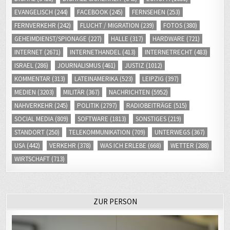
EVANGELISCH
(244)
FACEBOOK
(245)
FERNSEHEN
(253)
FERNVERKEHR
(242)
FLUCHT / MIGRATION
(239)
FOTOS
(380)
GEHEIMDIENST/SPIONAGE
(227)
HALLE
(317)
HARDWARE
(721)
INTERNET
(2671)
INTERNETHANDEL
(413)
INTERNETRECHT
(483)
ISRAEL
(286)
JOURNALISMUS
(461)
JUSTIZ
(1012)
KOMMENTAR
(313)
LATEINAMERIKA
(523)
LEIPZIG
(397)
MEDIEN
(3203)
MILITÄR
(367)
NACHRICHTEN
(5952)
NAHVERKEHR
(245)
POLITIK
(2797)
RADIOBEITRÄGE
(515)
SOCIAL MEDIA
(809)
SOFTWARE
(1813)
SONSTIGES
(219)
STANDORT
(250)
TELEKOMMUNIKATION
(709)
UNTERWEGS
(367)
USA
(442)
VERKEHR
(378)
WAS ICH ERLEBE
(668)
WETTER
(288)
WIRTSCHAFT
(713)
ZUR PERSON