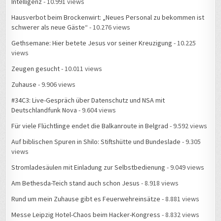
Intelligenz
- 10.991 views
Hausverbot beim Brockenwirt: „Neues Personal zu bekommen ist
schwerer als neue Gäste“
- 10.276 views
Gethsemane: Hier betete Jesus vor seiner Kreuzigung
- 10.225
views
Zeugen gesucht
- 10.011 views
Zuhause
- 9.906 views
#34C3: Live-Gespräch über Datenschutz und NSA mit
Deutschlandfunk Nova
- 9.604 views
Für viele Flüchtlinge endet die Balkanroute in Belgrad
- 9.592 views
Auf biblischen Spuren in Shilo: Stiftshütte und Bundeslade
- 9.305
views
Stromladesäulen mit Einladung zur Selbstbedienung
- 9.049 views
Am Bethesda-Teich stand auch schon Jesus
- 8.918 views
Rund um mein Zuhause gibt es Feuerwehreinsätze
- 8.881 views
Messe Leipzig Hotel-Chaos beim Hacker-Kongress
- 8.832 views