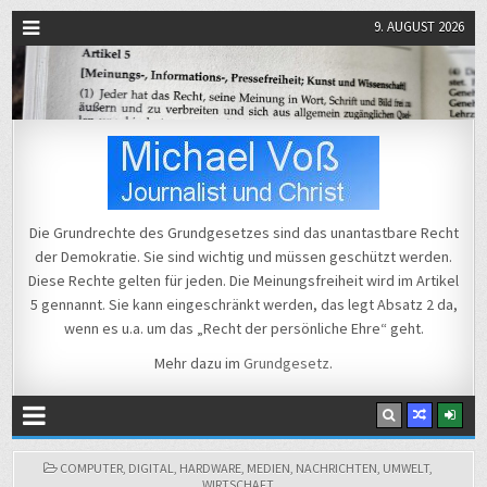
9. AUGUST 2026
Michael Voß
Journalist und Christ
Die Grundrechte des Grundgesetzes sind das unantastbare Recht
der Demokratie. Sie sind wichtig und müssen geschützt werden.
Diese Rechte gelten für jeden. Die Meinungsfreiheit wird im Artikel
5 gennannt. Sie kann eingeschränkt werden, das legt Absatz 2 da,
wenn es u.a. um das „Recht der persönliche Ehre“ geht.
Mehr dazu im
Grundgesetz
.
POSTED
COMPUTER
,
DIGITAL
,
HARDWARE
,
MEDIEN
,
NACHRICHTEN
,
UMWELT
,
IN
WIRTSCHAFT