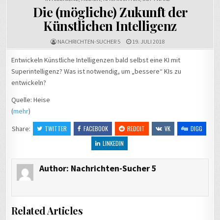
Die (mögliche) Zukunft der
Künstlichen Intelligenz
NACHRICHTEN-SUCHER 5
19. JULI 2018
Entwickeln Künstliche Intelligenzen bald selbst eine KI mit
Superintelligenz? Was ist notwendig, um „bessere“ KIs zu
entwickeln?
Quelle: Heise
(
mehr
)
Share:
TWITTER
FACEBOOK
REDDIT
VK
DIGG
LINKEDIN
Author:
Nachrichten-Sucher 5
Related Articles