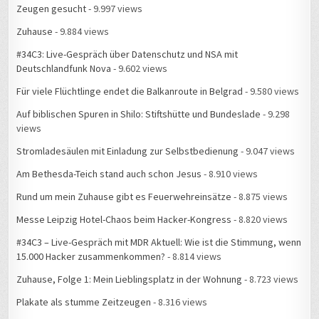
Zeugen gesucht
- 9.997 views
Zuhause
- 9.884 views
#34C3: Live-Gespräch über Datenschutz und NSA mit
Deutschlandfunk Nova
- 9.602 views
Für viele Flüchtlinge endet die Balkanroute in Belgrad
- 9.580 views
Auf biblischen Spuren in Shilo: Stiftshütte und Bundeslade
- 9.298
views
Stromladesäulen mit Einladung zur Selbstbedienung
- 9.047 views
Am Bethesda-Teich stand auch schon Jesus
- 8.910 views
Rund um mein Zuhause gibt es Feuerwehreinsätze
- 8.875 views
Messe Leipzig Hotel-Chaos beim Hacker-Kongress
- 8.820 views
#34C3 – Live-Gespräch mit MDR Aktuell: Wie ist die Stimmung, wenn
15.000 Hacker zusammenkommen?
- 8.814 views
Zuhause, Folge 1: Mein Lieblingsplatz in der Wohnung
- 8.723 views
Plakate als stumme Zeitzeugen
- 8.316 views