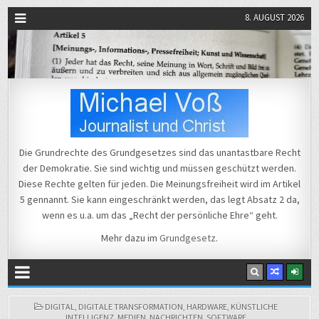
8. AUGUST 2026
Michael Voß
Journalist und Christ
Die Grundrechte des Grundgesetzes sind das unantastbare Recht
der Demokratie. Sie sind wichtig und müssen geschützt werden.
Diese Rechte gelten für jeden. Die Meinungsfreiheit wird im Artikel
5 gennannt. Sie kann eingeschränkt werden, das legt Absatz 2 da,
wenn es u.a. um das „Recht der persönliche Ehre“ geht.
Mehr dazu im
Grundgesetz
.
POSTED
DIGITAL
,
DIGITALE TRANSFORMATION
,
HARDWARE
,
KÜNSTLICHE
IN
INTELLIGENZ
,
MEDIEN
,
NACHRICHTEN
,
SOFTWARE