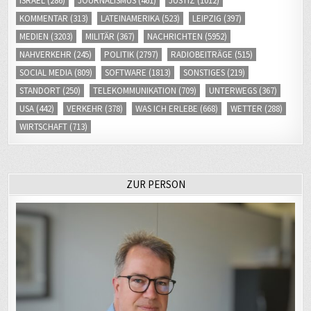
ISRAEL
(286)
JOURNALISMUS
(461)
JUSTIZ
(1012)
KOMMENTAR
(313)
LATEINAMERIKA
(523)
LEIPZIG
(397)
MEDIEN
(3203)
MILITÄR
(367)
NACHRICHTEN
(5952)
NAHVERKEHR
(245)
POLITIK
(2797)
RADIOBEITRÄGE
(515)
SOCIAL MEDIA
(809)
SOFTWARE
(1813)
SONSTIGES
(219)
STANDORT
(250)
TELEKOMMUNIKATION
(709)
UNTERWEGS
(367)
USA
(442)
VERKEHR
(378)
WAS ICH ERLEBE
(668)
WETTER
(288)
WIRTSCHAFT
(713)
ZUR PERSON