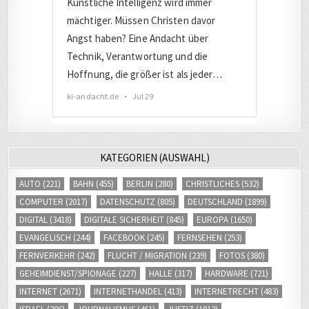
KATEGORIEN (AUSWAHL)
AUTO
(221)
BAHN
(455)
BERLIN
(280)
CHRISTLICHES
(532)
COMPUTER
(2017)
DATENSCHUTZ
(805)
DEUTSCHLAND
(1899)
DIGITAL
(3418)
DIGITALE SICHERHEIT
(845)
EUROPA
(1650)
EVANGELISCH
(244)
FACEBOOK
(245)
FERNSEHEN
(253)
FERNVERKEHR
(242)
FLUCHT / MIGRATION
(239)
FOTOS
(380)
GEHEIMDIENST/SPIONAGE
(227)
HALLE
(317)
HARDWARE
(721)
INTERNET
(2671)
INTERNETHANDEL
(413)
INTERNETRECHT
(483)