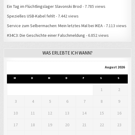
Ein Tag im Flüchtlingslager Slavonski Brod
- 7.785 views
Spezielles USB-Kabel fehlt
- 7.442 views
Service zum Selbermachen: Mein letztes Mal bei IKEA
- 7.113 views
#34C3: Die Geschichte einer Falschmeldung
- 6.852 views
WAS ERLEBTE ICH WANN?
August 2026
M
D
M
D
F
S
S
1
2
3
4
5
6
7
8
9
10
11
12
13
14
15
16
17
18
19
20
21
22
23