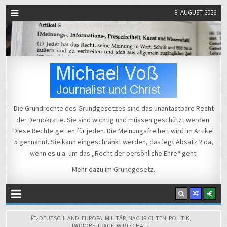
8. AUGUST 2026
Michael Voß
Journalist und Christ
Die Grundrechte des Grundgesetzes sind das unantastbare Recht
der Demokratie. Sie sind wichtig und müssen geschützt werden.
Diese Rechte gelten für jeden. Die Meinungsfreiheit wird im Artikel
5 gennannt. Sie kann eingeschränkt werden, das legt Absatz 2 da,
wenn es u.a. um das „Recht der persönliche Ehre“ geht.
Mehr dazu im
Grundgesetz
.
POSTED
DEUTSCHLAND
,
EUROPA
,
MILITÄR
,
NACHRICHTEN
,
POLITIK
,
IN
RADIOBEITRÄGE
,
WIRTSCHAFT