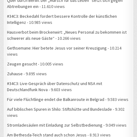
Quer durch Berlin: Der „Marsch für das Leben“ setzt sich gegen
Abtreibungen ein
- 11.610 views
#34C3: Beckedahl fordert bessere Kontrolle der künstlichen
Intelligenz
- 10.985 views
Hausverbot beim Brockenwirt: „Neues Personal zu bekommen ist
schwerer als neue Gäste“
- 10.266 views
Gethsemane: Hier betete Jesus vor seiner Kreuzigung
- 10.214
views
Zeugen gesucht
- 10.005 views
Zuhause
- 9.895 views
#34C3: Live-Gespräch über Datenschutz und NSA mit
Deutschlandfunk Nova
- 9.603 views
Für viele Flüchtlinge endet die Balkanroute in Belgrad
- 9.583 views
Auf biblischen Spuren in Shilo: Stiftshütte und Bundeslade
- 9.302
views
Stromladesäulen mit Einladung zur Selbstbedienung
- 9.049 views
Am Bethesda-Teich stand auch schon Jesus
- 8.913 views