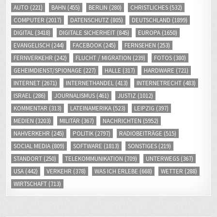
AUTO
(221)
BAHN
(455)
BERLIN
(280)
CHRISTLICHES
(532)
COMPUTER
(2017)
DATENSCHUTZ
(805)
DEUTSCHLAND
(1899)
DIGITAL
(3418)
DIGITALE SICHERHEIT
(845)
EUROPA
(1650)
EVANGELISCH
(244)
FACEBOOK
(245)
FERNSEHEN
(253)
FERNVERKEHR
(242)
FLUCHT / MIGRATION
(239)
FOTOS
(380)
GEHEIMDIENST/SPIONAGE
(227)
HALLE
(317)
HARDWARE
(721)
INTERNET
(2671)
INTERNETHANDEL
(413)
INTERNETRECHT
(483)
ISRAEL
(286)
JOURNALISMUS
(461)
JUSTIZ
(1012)
KOMMENTAR
(313)
LATEINAMERIKA
(523)
LEIPZIG
(397)
MEDIEN
(3203)
MILITÄR
(367)
NACHRICHTEN
(5952)
NAHVERKEHR
(245)
POLITIK
(2797)
RADIOBEITRÄGE
(515)
SOCIAL MEDIA
(809)
SOFTWARE
(1813)
SONSTIGES
(219)
STANDORT
(250)
TELEKOMMUNIKATION
(709)
UNTERWEGS
(367)
USA
(442)
VERKEHR
(378)
WAS ICH ERLEBE
(668)
WETTER
(288)
WIRTSCHAFT
(713)