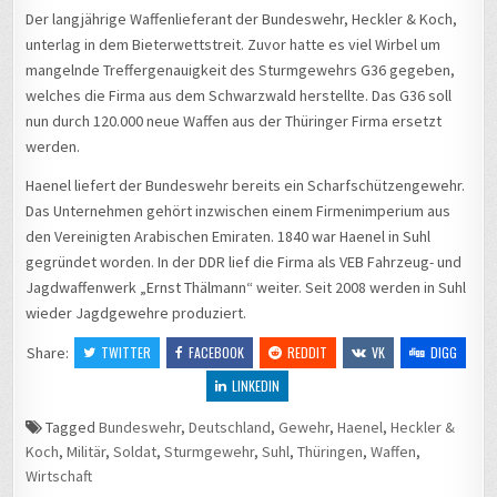
Der langjährige Waffenlieferant der Bundeswehr, Heckler & Koch,
unterlag in dem Bieterwettstreit. Zuvor hatte es viel Wirbel um
mangelnde Treffergenauigkeit des Sturmgewehrs G36 gegeben,
welches die Firma aus dem Schwarzwald herstellte. Das G36 soll
nun durch 120.000 neue Waffen aus der Thüringer Firma ersetzt
werden.
Haenel liefert der Bundeswehr bereits ein Scharfschützengewehr.
Das Unternehmen gehört inzwischen einem Firmenimperium aus
den Vereinigten Arabischen Emiraten. 1840 war Haenel in Suhl
gegründet worden. In der DDR lief die Firma als VEB Fahrzeug- und
Jagdwaffenwerk „Ernst Thälmann“ weiter. Seit 2008 werden in Suhl
wieder Jagdgewehre produziert.
Share:
TWITTER
FACEBOOK
REDDIT
VK
DIGG
LINKEDIN
Tagged
Bundeswehr
,
Deutschland
,
Gewehr
,
Haenel
,
Heckler &
Koch
,
Militär
,
Soldat
,
Sturmgewehr
,
Suhl
,
Thüringen
,
Waffen
,
Wirtschaft