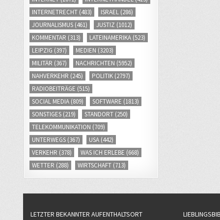
INTERNETRECHT
(483)
ISRAEL
(286)
JOURNALISMUS
(461)
JUSTIZ
(1012)
KOMMENTAR
(313)
LATEINAMERIKA
(523)
LEIPZIG
(397)
MEDIEN
(3203)
MILITÄR
(367)
NACHRICHTEN
(5952)
NAHVERKEHR
(245)
POLITIK
(2797)
RADIOBEITRÄGE
(515)
SOCIAL MEDIA
(809)
SOFTWARE
(1813)
SONSTIGES
(219)
STANDORT
(250)
TELEKOMMUNIKATION
(709)
UNTERWEGS
(367)
USA
(442)
VERKEHR
(378)
WAS ICH ERLEBE
(668)
WETTER
(288)
WIRTSCHAFT
(713)
LETZTER BEKANNTER AUFENTHALTSORT
LIEBLINGSBI