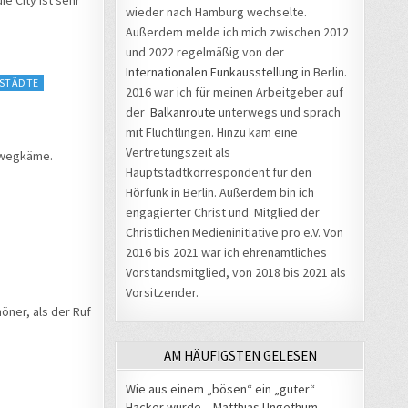
wieder nach Hamburg wechselte.
Außerdem melde ich mich zwischen 2012
und 2022 regelmäßig von der
Internationalen Funkausstellung
in Berlin.
 STÄDTE
2016 war ich für meinen Arbeitgeber auf
der
Balkanroute
unterwegs und sprach
mit Flüchtlingen. Hinzu kam eine
Vertretungszeit als
l wegkäme.
Hauptstadtkorrespondent für den
Hörfunk in Berlin. Außerdem bin ich
engagierter Christ und Mitglied der
Christlichen Medieninitiative pro e.V. Von
2016 bis 2021 war ich ehrenamtliches
Vorstandsmitglied, von 2018 bis 2021 als
Vorsitzender.
höner, als der Ruf
AM HÄUFIGSTEN GELESEN
Wie aus einem „bösen“ ein „guter“
Hacker wurde – Matthias Ungethüm