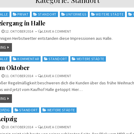
ALLE
PRIVAT
STANDORT
UNTERWEGS
WEITERE STÄDTE
iergang in Halle
ON
12. OKTOBER 2014
LEAVE A COMMENT
HERBSTSPAZIERGANG
onnigen Herbstwetter entstanden diese Impressionen aus Halle.
IN
HALLE
ING
ALLE
KOMMENTAR
STANDORT
WEITERE STÄDTE
im Oktober
ON
11. OKTOBER 2014
LEAVE A COMMENT
OSTEREIER
großer Regelmäßigkeit beschweren dich die Kunden über das frühe Weihnac
IM
OKTOBER
s wird jetzt vom Kaufhof Halle getoppt: Hier…
ING
EIPZIG
STANDORT
WEITERE STÄDTE
Leipzig
ON
10. OKTOBER 2014
LEAVE A COMMENT
HERBST
eipzig zeigt sich heute von seiner schönsten Seite. Der Blick vom MDR auf di
IN