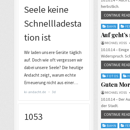
herbstlich.
CONTINUE READ
Posted
BAHN
FE
in
Auf geht’s
MICHAEL VOSS
10.10.14 – Einig
Widerspruch. Sc
CONTINUE READ
Posted
FOTOS
H
in
Guten Morg
MICHAEL VOSS
10.10.14 – Der Au
der Stadt.
CONTINUE READ
Posted
BAHN
FE