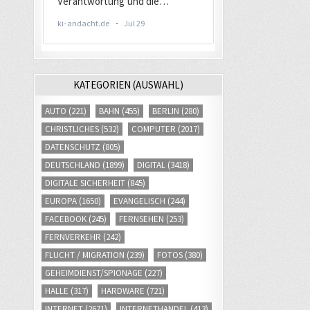
KATEGORIEN (AUSWAHL)
AUTO
(221)
BAHN
(455)
BERLIN
(280)
CHRISTLICHES
(532)
COMPUTER
(2017)
DATENSCHUTZ
(805)
DEUTSCHLAND
(1899)
DIGITAL
(3418)
DIGITALE SICHERHEIT
(845)
EUROPA
(1650)
EVANGELISCH
(244)
FACEBOOK
(245)
FERNSEHEN
(253)
FERNVERKEHR
(242)
FLUCHT / MIGRATION
(239)
FOTOS
(380)
GEHEIMDIENST/SPIONAGE
(227)
HALLE
(317)
HARDWARE
(721)
INTERNET
(2671)
INTERNETHANDEL
(413)