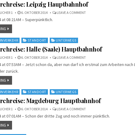
rchreise: Leipzig Hauptbahnhof
ON
UCHER 1
6. OKTOBER 2014
LEAVE A COMMENT
AUF
 at 08:21AM – Superpünktlich.
DER
DURCHREISE:
LEIPZIG
ING
HAUPTBAHNHOF
RNVERKEHR
STANDORT
UNTERWEGS
rchreise: Halle (Saale) Hauptbahnhof
ON
UCHER 1
6. OKTOBER 2014
LEAVE A COMMENT
AUF
 at 07:53AM – Jetzt schon da, aber nun darf ich erstmal zum Arbeiten nach 
DER
DURCHREISE:
er zurück.
HALLE
(SAALE)
HAUPTBAHNHOF
ING
RNVERKEHR
STANDORT
UNTERWEGS
urchreise: Magdeburg Hauptbahnhof
ON
UCHER 1
6. OKTOBER 2014
LEAVE A COMMENT
AUF
 at 07:01AM – Schon der dritte Zug und noch immer pünktlich.
DER
DURCHREISE:
MAGDEBURG
ING
HAUPTBAHNHOF