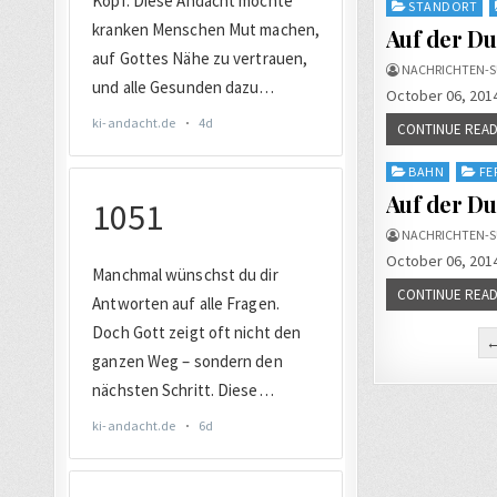
Posted
STANDORT
in
Auf der D
NACHRICHTEN-S
October 06, 2014
CONTINUE READ
Posted
BAHN
FE
in
Auf der Du
NACHRICHTEN-S
October 06, 2014
CONTINUE READ
Seiten
←
der
Beiträg