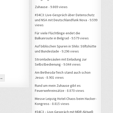
Zuhause
- 9.869 views
#34C3: Live-Gespräch über Datenschutz
und NSA mit Deutschlandfunk Nova
- 9.599
views
Für viele Flüchtlinge endet die
Balkanroute in Belgrad
- 9.579 views
Auf biblischen Spuren in Shilo: Stiftshütte
und Bundeslade
- 9.296 views
Stromladesäulen mit Einladung zur
Selbstbedienung
- 9.044 views
Am Bethesda-Teich stand auch schon
Jesus
- 8.901 views
 →
Rund um mein Zuhause gibt es
Feuerwehreinsätze
- 8.870 views
Messe Leipzig Hotel-Chaos beim Hacker-
Kongress
- 8.815 views
#34C3 – Live-Gespräch mit MDR Aktuell: