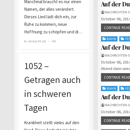
in
Auf der Du
NACHRICHTEN-S
October 06, 2014
CONTINUE READ
Posted
BAHN
FE
in
Auf der Du
NACHRICHTEN-S
October 06, 2014
Abend dann wied
CONTINUE READ
Posted
BAHN
FE
in
Auf der D
NACHRICHTEN-S
October 06, 2014
CONTINUE READ