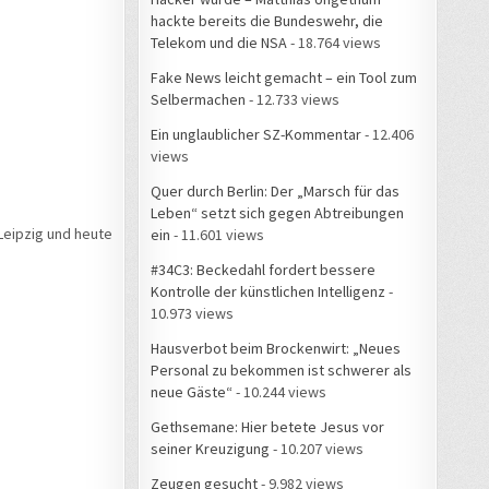
hackte bereits die Bundeswehr, die
Telekom und die NSA
- 18.764 views
Fake News leicht gemacht – ein Tool zum
Selbermachen
- 12.733 views
Ein unglaublicher SZ-Kommentar
- 12.406
views
Quer durch Berlin: Der „Marsch für das
Leben“ setzt sich gegen Abtreibungen
Leipzig und heute
ein
- 11.601 views
#34C3: Beckedahl fordert bessere
Kontrolle der künstlichen Intelligenz
-
10.973 views
Hausverbot beim Brockenwirt: „Neues
Personal zu bekommen ist schwerer als
neue Gäste“
- 10.244 views
Gethsemane: Hier betete Jesus vor
seiner Kreuzigung
- 10.207 views
Zeugen gesucht
- 9.982 views