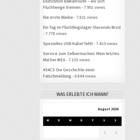
Endstation Balkanroute – wo sich
Fluchtwege trennen
- 7.901 views
Die erste Bleibe
- 7.821 views
Ein Tag im Flüchtlingslager Slavonski Brod
- 7.778 views
Spezielles USB-Kabel fehlt
- 7.410 views
Service zum Selbermachen: Mein letztes
Mal bei IKEA
- 7.103 views
#34C3: Die Geschichte einer
Falschmeldung
- 6.844 views
WAS ERLEBTE ICH WANN?
August 2026
M
D
M
D
F
S
S
1
2