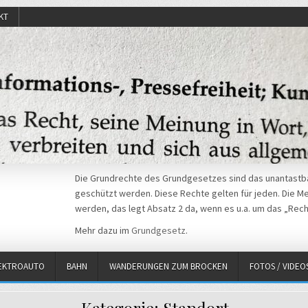
KT
Die Grundrechte des Grundgesetzes sind das unantastba
geschützt werden. Diese Rechte gelten für jeden. Die Mei
werden, das legt Absatz 2 da, wenn es u.a. um das „Rech
Mehr dazu im
Grundgesetz
.
EKTROAUTO
BAHN
WANDERUNGEN ZUM BROCKEN
FOTOS / VIDEO
Kategorie:
Standort