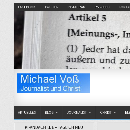
FACEBOOK
TWITTER
INSTAGRAM
RSS-FEED
KONTA
Michael Voß
Journalist und Christ
AKTUELLES
BLOG
JOURNALIST
CHRIST
EL
KI-ANDACHT.DE – TÄGLICH NEU