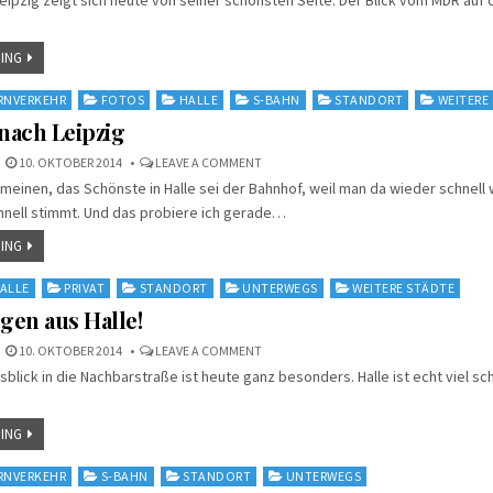
LEIPZIG
ING
RNVERKEHR
FOTOS
HALLE
S-BAHN
STANDORT
WEITERE
 nach Leipzig
ON
10. OKTOBER 2014
LEAVE A COMMENT
AUF
e meinen, das Schönste in Halle sei der Bahnhof, weil man da wieder schnel
GEHT’S
NACH
hnell stimmt. Und das probiere ich gerade…
LEIPZIG
ING
ALLE
PRIVAT
STANDORT
UNTERWEGS
WEITERE STÄDTE
en aus Halle!
ON
10. OKTOBER 2014
LEAVE A COMMENT
GUTEN
sblick in die Nachbarstraße ist heute ganz besonders. Halle ist echt viel sc
MORGEN
AUS
HALLE!
ING
RNVERKEHR
S-BAHN
STANDORT
UNTERWEGS