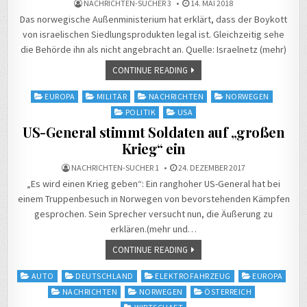
NACHRICHTEN-SUCHER 3
14. MAI 2018
Das norwegische Außenministerium hat erklärt, dass der Boykott
von israelischen Siedlungsprodukten legal ist. Gleichzeitig sehe
die Behörde ihn als nicht angebracht an. Quelle: Israelnetz (mehr)
CONTINUE READING
Posted
EUROPA
MILITÄR
NACHRICHTEN
NORWEGEN
in
POLITIK
USA
US-General stimmt Soldaten auf „großen
Krieg“ ein
NACHRICHTEN-SUCHER 1
24. DEZEMBER 2017
„Es wird einen Krieg geben“: Ein ranghoher US-General hat bei
einem Truppenbesuch in Norwegen von bevorstehenden Kämpfen
gesprochen. Sein Sprecher versucht nun, die Äußerung zu
erklären.(mehr und…
CONTINUE READING
Posted
AUTO
DEUTSCHLAND
ELEKTROFAHRZEUG
EUROPA
in
NACHRICHTEN
NORWEGEN
ÖSTERREICH