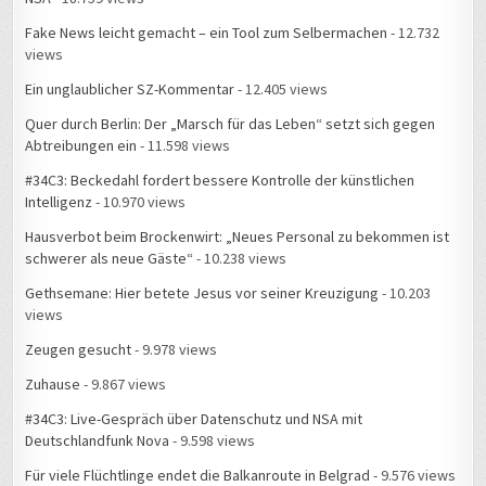
Fake News leicht gemacht – ein Tool zum Selbermachen
- 12.732
views
Ein unglaublicher SZ-Kommentar
- 12.405 views
Quer durch Berlin: Der „Marsch für das Leben“ setzt sich gegen
Abtreibungen ein
- 11.598 views
#34C3: Beckedahl fordert bessere Kontrolle der künstlichen
Intelligenz
- 10.970 views
Hausverbot beim Brockenwirt: „Neues Personal zu bekommen ist
schwerer als neue Gäste“
- 10.238 views
Gethsemane: Hier betete Jesus vor seiner Kreuzigung
- 10.203
views
Zeugen gesucht
- 9.978 views
Zuhause
- 9.867 views
#34C3: Live-Gespräch über Datenschutz und NSA mit
Deutschlandfunk Nova
- 9.598 views
Für viele Flüchtlinge endet die Balkanroute in Belgrad
- 9.576 views