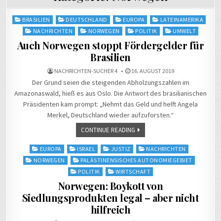
Posted
BRASILIEN
DEUTSCHLAND
EUROPA
LATEINAMERIKA
in
NACHRICHTEN
NORWEGEN
POLITIK
UMWELT
Auch Norwegen stoppt Fördergelder für
Brasilien
NACHRICHTEN-SUCHER 4
16. AUGUST 2019
Der Grund seien die steigenden Abholzungszahlen im
Amazonaswald, hieß es aus Oslo. Die Antwort des brasilianischen
Präsidenten kam prompt: „Nehmt das Geld und helft Angela
Merkel, Deutschland wieder aufzuforsten.“
CONTINUE READING
Posted
EUROPA
ISRAEL
JUSTIZ
NACHRICHTEN
in
NORWEGEN
PALÄSTINENSISCHES AUTONOMIEGEBIET
POLITIK
WIRTSCHAFT
Norwegen: Boykott von
Siedlungsprodukten legal – aber nicht
hilfreich