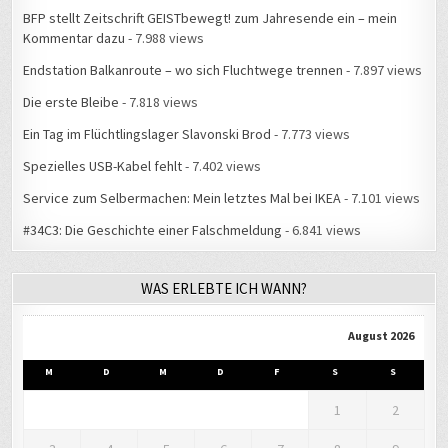
BFP stellt Zeitschrift GEISTbewegt! zum Jahresende ein – mein
Kommentar dazu
- 7.988 views
Endstation Balkanroute – wo sich Fluchtwege trennen
- 7.897 views
Die erste Bleibe
- 7.818 views
Ein Tag im Flüchtlingslager Slavonski Brod
- 7.773 views
Spezielles USB-Kabel fehlt
- 7.402 views
Service zum Selbermachen: Mein letztes Mal bei IKEA
- 7.101 views
#34C3: Die Geschichte einer Falschmeldung
- 6.841 views
WAS ERLEBTE ICH WANN?
August 2026
M
D
M
D
F
S
S
1
2