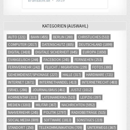
KATEGORIEN (AUSWAHL)
AUTO
(221)
BAHN
(455)
BERLIN
(280)
CHRISTLICHES
(532)
COMPUTER
(2017)
DATENSCHUTZ
(805)
DEUTSCHLAND
(1899)
DIGITAL
(3418)
DIGITALE SICHERHEIT
(845)
EUROPA
(1650)
EVANGELISCH
(244)
FACEBOOK
(245)
FERNSEHEN
(253)
FERNVERKEHR
(242)
FLUCHT / MIGRATION
(239)
FOTOS
(380)
GEHEIMDIENST/SPIONAGE
(227)
HALLE
(317)
HARDWARE
(721)
INTERNET
(2671)
INTERNETHANDEL
(413)
INTERNETRECHT
(483)
ISRAEL
(286)
JOURNALISMUS
(461)
JUSTIZ
(1012)
KOMMENTAR
(313)
LATEINAMERIKA
(523)
LEIPZIG
(397)
MEDIEN
(3203)
MILITÄR
(367)
NACHRICHTEN
(5952)
NAHVERKEHR
(245)
POLITIK
(2797)
RADIOBEITRÄGE
(515)
SOCIAL MEDIA
(809)
SOFTWARE
(1813)
SONSTIGES
(219)
STANDORT
(250)
TELEKOMMUNIKATION
(709)
UNTERWEGS
(367)