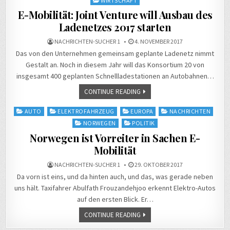
WIRTSCHAFT
E-Mobilität: Joint Venture will Ausbau des
Ladenetzes 2017 starten
NACHRICHTEN-SUCHER 1
4. NOVEMBER 2017
Das von den Unternehmen gemeinsam geplante Ladenetz nimmt
Gestalt an. Noch in diesem Jahr will das Konsortium 20 von
insgesamt 400 geplanten Schnellladestationen an Autobahnen…
CONTINUE READING
Posted
AUTO
ELEKTROFAHRZEUG
EUROPA
NACHRICHTEN
in
NORWEGEN
POLITIK
Norwegen ist Vorreiter in Sachen E-
Mobilität
NACHRICHTEN-SUCHER 1
29. OKTOBER 2017
Da vorn ist eins, und da hinten auch, und das, was gerade neben
uns hält. Taxifahrer Abulfath Frouzandehjoo erkennt Elektro-Autos
auf den ersten Blick. Er…
CONTINUE READING