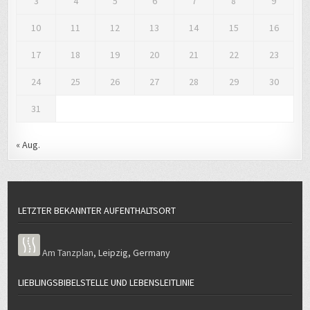
3
4
5
6
7
8
9
10
11
12
13
14
15
16
17
18
19
20
21
22
23
24
25
26
27
28
29
30
31
« Aug.
LETZTER BEKANNTER AUFENTHALTSORT
Am Tanzplan
,
Leipzig
,
Germany
LIEBLINGSBIBELSTELLE UND LEBENSLEITLINIE