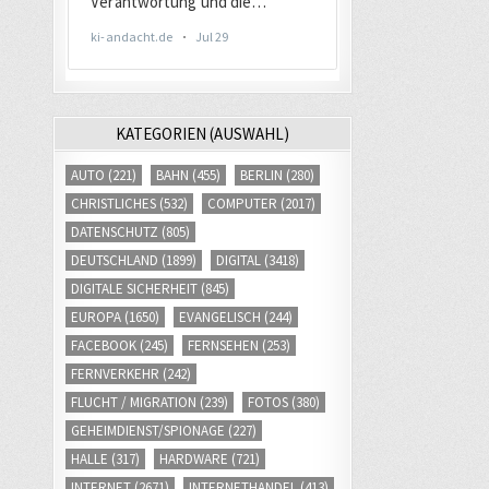
KATEGORIEN (AUSWAHL)
AUTO
(221)
BAHN
(455)
BERLIN
(280)
CHRISTLICHES
(532)
COMPUTER
(2017)
DATENSCHUTZ
(805)
DEUTSCHLAND
(1899)
DIGITAL
(3418)
DIGITALE SICHERHEIT
(845)
EUROPA
(1650)
EVANGELISCH
(244)
FACEBOOK
(245)
FERNSEHEN
(253)
FERNVERKEHR
(242)
FLUCHT / MIGRATION
(239)
FOTOS
(380)
GEHEIMDIENST/SPIONAGE
(227)
HALLE
(317)
HARDWARE
(721)
INTERNET
(2671)
INTERNETHANDEL
(413)