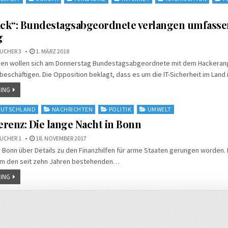
ck“: Bundestagsabgeordnete verlangen umfass
g
UCHER 3
1. MÄRZ 2018
gen wollen sich am Donnerstag Bundestagsabgeordnete mit dem Hackerangr
eschäftigen. Die Opposition beklagt, dass es um die IT-Sicherheit im Lan
ING
EUTSCHLAND
NACHRICHTEN
POLITIK
UMWELT
renz: Die lange Nacht in Bonn
UCHER 1
18. NOVEMBER 2017
in Bonn über Details zu den Finanzhilfen für arme Staaten gerungen worden.
um den seit zehn Jahren bestehenden…
ING