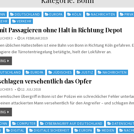
ONN
DEUTSCHLAND
EUROPA
KÖLN
NACHRICHTEN
PRIV
KEHR
VERKEHR
mit Passagieren ohne Halt in Richtung Depot
UCHER 3
14. FEBRUAR 2019
n üblichen Haltestellen ist eine Bahn von Bonn in Richtung Köln gefahren. Er
agiere die Türnotentriegelung betätigte, hielt der Lokführer an.
ING
EUTSCHLAND
EUROPA
JÜDISCHES
JUSTIZ
NACHRICHTEN
 schlagen versehentlich das Opfer
UCHER 5
12. JULI 2018
mitischen Übergriff in Bonn ist der Polizei ein schrecklicher Fehler unterla
einen attackierten Mann versehentlich für den Angreifer – und schlugen ih
ING
ONN
COMPUTER
CYBERANGRIFF AUF DEUTSCHLAND
DATENSCHU
D
DIGITAL
DIGITALE SICHERHEIT
EUROPA
MEDIEN
NACH