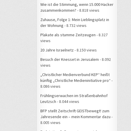
Wie ist die Stimmung, wenn 15.000 Hacker
zusammenkommen?
- 8.818 views
Zuhause, Folge 1: Mein Lieblingsplatz in
der Wohnung
- 8.732 views
Plakate als stumme Zeitzeugen
- 8.327
views
20 Jahre Israelnetz
- 8.150 views
Besuch der Knesset in Jerusalem
- 8.092
views
„Christlicher Medienverbund KEP“ heißt
künftig „Christliche Medieninitiative pro“
-
8.086 views
Frühlingserwachen im Straßenbahnhof
Leutzsch
- 8.044 views
BFP stellt Zeitschrift GEISTbewegt! zum
Jahresende ein – mein Kommentar dazu
-
8.005 views