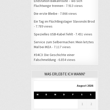
Endstation Balkanroute – wo sich
Fluchtwege trennen
- 7.913 views
Die erste Bleibe
- 7.866 views
Ein Tag im Flüchtlingslager Slavonski Brod
- 7.789 views
Spezielles USB-Kabel fehlt
- 7.451 views
Service zum Selbermachen: Mein letztes
Mal bei IKEA
- 7.117 views
#34C3: Die Geschichte einer
Falschmeldung
- 6.854 views
WAS ERLEBTE ICH WANN?
August 2026
M
D
M
D
F
S
S
1
2