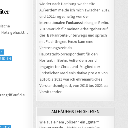
wieder nach Hamburg wechselte.
äter
Außerdem melde ich mich zwischen 2012
und 2022 regelmäßig von der
Internationalen Funkausstellung
in Berlin.
sische
2016 war ich für meinen Arbeitgeber auf
ns Netz gehackt…
der
Balkanroute
unterwegs und sprach
mit Flüchtlingen. Hinzu kam eine
Vertretungszeit als
TZ
Hauptstadtkorrespondent für den
MEDIEN
Hörfunk in Berlin. Außerdem bin ich
engagierter Christ und Mitglied der
Christlichen Medieninitiative pro e.V. Von
2016 bis 2021 war ich ehrenamtliches
Vorstandsmitglied, von 2018 bis 2021 als
Vorsitzender.
rangriff auf die
AM HÄUFIGSTEN GELESEN
Wie aus einem „bösen“ ein „guter“
Hacker wurde – Matthias Ungethüm
OLITIK