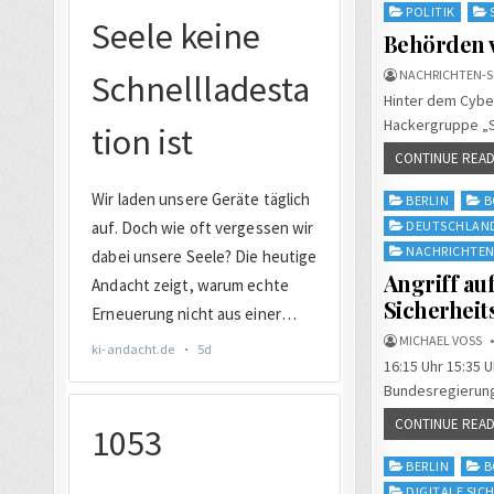
POLITIK
Behörden 
NACHRICHTEN-S
Hinter dem Cyber
Hackergruppe „Sn
CONTINUE READ
Posted
BERLIN
B
in
DEUTSCHLAN
NACHRICHTE
Angriff au
Sicherheit
MICHAEL VOSS
16:15 Uhr 15:35 U
Bundesregierung
CONTINUE READ
Posted
BERLIN
B
in
DIGITALE SIC