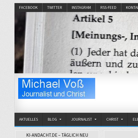
FACEBOOK
TWITTER
INSTAGRAM
RSS-FEED
KONTA
Michael Voß
Journalist und Christ
AKTUELLES
BLOG
JOURNALIST
CHRIST
EL
KI-ANDACHT.DE – TÄGLICH NEU