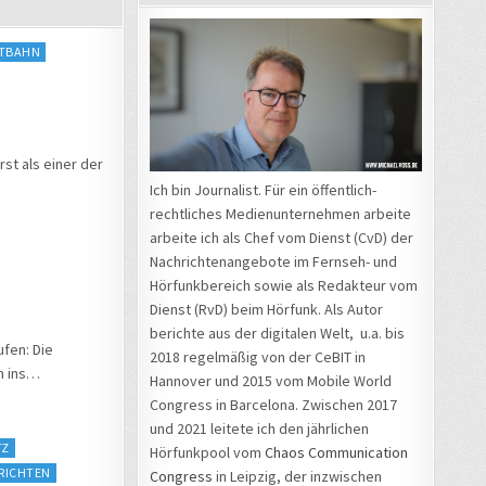
ATBAHN
st als einer der
Ich bin Journalist. Für ein öffentlich-
rechtliches Medienunternehmen arbeite
arbeite ich als Chef vom Dienst (CvD) der
Nachrichtenangebote im Fernseh- und
Hörfunkbereich sowie als Redakteur vom
Dienst (RvD) beim Hörfunk. Als Autor
berichte aus der digitalen Welt, u.a. bis
ufen: Die
2018 regelmäßig von der CeBIT in
m ins…
Hannover und 2015 vom Mobile World
Congress in Barcelona. Zwischen 2017
und 2021 leitete ich den jährlichen
TZ
Hörfunkpool vom
Chaos Communication
RICHTEN
Congress
in Leipzig, der inzwischen