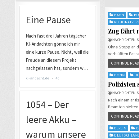
Posted
BAHN
B
in
REGIONALVER
Zug fährt 
NACHRICHTEN-S
Ohne Stopp an de
verblüfften Pass
CONTINUE READ
Posted
BONN
D
in
Polizisten
NACHRICHTEN-S
Nach einem antise
Beamten hielten 
CONTINUE READ
Posted
BERLIN
B
in
DEUTSCHLAN