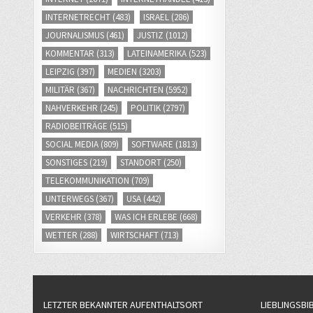
INTERNETRECHT
(483)
ISRAEL
(286)
JOURNALISMUS
(461)
JUSTIZ
(1012)
KOMMENTAR
(313)
LATEINAMERIKA
(523)
LEIPZIG
(397)
MEDIEN
(3203)
MILITÄR
(367)
NACHRICHTEN
(5952)
NAHVERKEHR
(245)
POLITIK
(2797)
RADIOBEITRÄGE
(515)
SOCIAL MEDIA
(809)
SOFTWARE
(1813)
SONSTIGES
(219)
STANDORT
(250)
TELEKOMMUNIKATION
(709)
UNTERWEGS
(367)
USA
(442)
VERKEHR
(378)
WAS ICH ERLEBE
(668)
WETTER
(288)
WIRTSCHAFT
(713)
LETZTER BEKANNTER AUFENTHALTSORT
LIEBLINGSBI