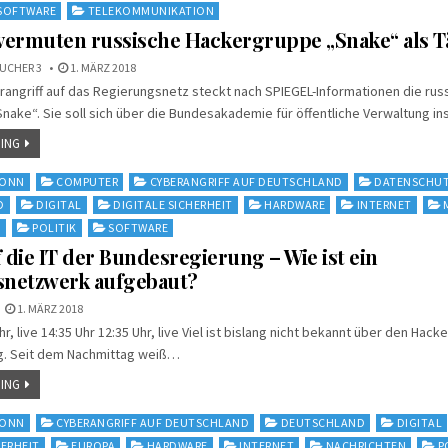
SOFTWARE
TELEKOMMUNIKATION
vermuten russische Hackergruppe „Snake“ als T
UCHER 3
1. MÄRZ 2018
angriff auf das Regierungsnetz steckt nach SPIEGEL-Informationen die rus
ake“. Sie soll sich über die Bundesakademie für öffentliche Verwaltung i
ING
ONN
COMPUTER
CYBERANGRIFF AUF DEUTSCHLAND
DATENSCHU
D
DIGITAL
DIGITALE SICHERHEIT
HARDWARE
INTERNET
N
POLITIK
SOFTWARE
f die IT der Bundesregierung – Wie ist ein
snetzwerk aufgebaut?
1. MÄRZ 2018
hr, live 14:35 Uhr 12:35 Uhr, live Viel ist bislang nicht bekannt über den Hacke
. Seit dem Nachmittag weiß…
ING
ONN
CYBERANGRIFF AUF DEUTSCHLAND
DEUTSCHLAND
DIGITAL
HERHEIT
EUROPA
HARDWARE
INTERNET
NACHRICHTEN
P