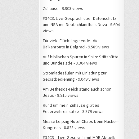
Zuhause
- 9.903 views
#34C3: Live-Gespräch über Datenschutz
und NSA mit Deutschlandfunk Nova
- 9.604
views
Für viele Flüchtlinge endet die
Balkanroute in Belgrad
- 9.589 views
Auf biblischen Spuren in Shilo: Stiftshütte
und Bundeslade
- 9.304 views
Stromladesäulen mit Einladung zur
Selbstbedienung
- 9.049 views
Am Bethesda-Teich stand auch schon
Jesus
- 8.915 views
Rund um mein Zuhause gibt es
Feuerwehreinsätze
- 8.879 views
Messe Leipzig Hotel-Chaos beim Hacker-
Kongress
- 8.828 views
#34C3 – Live-Gespräch mit MDR Aktuell: