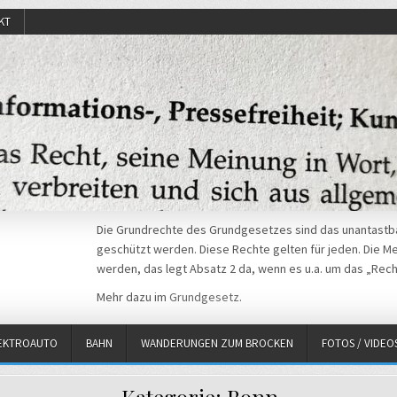
KT
Die Grundrechte des Grundgesetzes sind das unantastba
geschützt werden. Diese Rechte gelten für jeden. Die Mei
werden, das legt Absatz 2 da, wenn es u.a. um das „Rech
Mehr dazu im
Grundgesetz
.
EKTROAUTO
BAHN
WANDERUNGEN ZUM BROCKEN
FOTOS / VIDEO
Kategorie:
Bonn