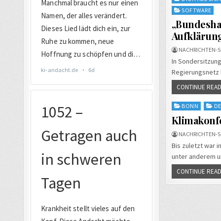
SOFTWARE
„Bundesha
Aufklärun
NACHRICHTEN-S
In Sondersitzun
Regierungsnetz b
CONTINUE READ
Posted
BONN
D
in
Klimakonfe
NACHRICHTEN-S
Bis zuletzt war 
unter anderem 
CONTINUE READ