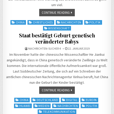
um viel.
CONTINUE READING
Posted
CHINA
CHRISTLICHES
NACHRICHTEN
POLITIK
in
WISSENSCHAFT
Staat bestätigt Geburt genetisch
veränderter Babys
NACHRICHTEN-SUCHER 4
22. JANUAR 2019
Im November hatte der chinesische Wissenschaftler He Jiankui
angekündigt, dass in China genetisch veränderte Zwillinge zu Welt
kommen. Die internationale öffentliche Aufmerksamkeit war groß.
Laut Süddeutscher Zeitung, die sich auf ein Schreiben der
amtlichen chinesischen Nachrichtenagentur Xinhua beruft, hat China
nun die Geburt der Kinder bestätigt.
CONTINUE READING
Posted
CHINA
DEUTSCHLAND
DIGITAL
EUROPA
in
HUAWEI
MEDIEN
NACHRICHTEN
POLITIK
TELEKOMMUNIKATION