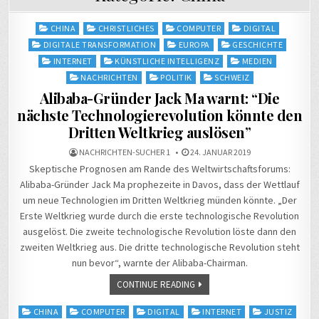
Posted
CHINA
CHRISTLICHES
COMPUTER
DIGITAL
in
DIGITALE TRANSFORMATION
EUROPA
GESCHICHTE
INTERNET
KÜNSTLICHE INTELLIGENZ
MEDIEN
NACHRICHTEN
POLITIK
SCHWEIZ
Alibaba-Gründer Jack Ma warnt: “Die
nächste Technologierevolution könnte den
Dritten Weltkrieg auslösen”
NACHRICHTEN-SUCHER 1
24. JANUAR 2019
Skeptische Prognosen am Rande des Weltwirtschaftsforums:
Alibaba-Gründer Jack Ma prophezeite in Davos, dass der Wettlauf
um neue Technologien im Dritten Weltkrieg münden könnte. „Der
Erste Weltkrieg wurde durch die erste technologische Revolution
ausgelöst. Die zweite technologische Revolution löste dann den
zweiten Weltkrieg aus. Die dritte technologische Revolution steht
nun bevor“, warnte der Alibaba-Chairman.
CONTINUE READING
Posted
CHINA
COMPUTER
DIGITAL
INTERNET
JUSTIZ