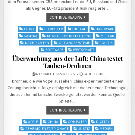
dem Fernsehsender CBS bezeichnet er die EU, Russland und China
als Gegner. EU-Ratspräsident Tusk reagierte…
CONTINUE READING
Posted
CHINA
COMPUTER
DIGITAL
HARDWARE
in
KAMERA
KÜNSTLICHE INTELLIGENZ
MILITÄR
NACHRICHTEN
ORTUNGSSYSTEME
POLITIK
SOFTWARE
WIRTSCHAFT
Überwachung aus der Luft: China testet
Tauben-Drohnen
NACHRICHTEN-SUCHER 5
14. JULI 2018
Drohnen, die wie Vögel aussehen: China experimentiert einem
Zeitungsbericht zufolge erfolgreich mit dieser neuen Technologie,
die auch für militärische Zwecke genutzt werden könnte. Quelle:
Spiegel…
CONTINUE READING
Posted
APPLE
CHINA
COMPUTER
DIGITAL
in
GEHEIMDIENST/SPIONAGE
JUSTIZ
MEDIEN