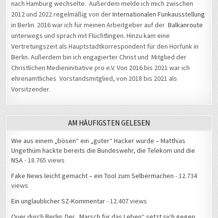
2012 und 2022 regelmäßig von der
Internationalen Funkausstellung
in Berlin. 2016 war ich für meinen Arbeitgeber auf der
Balkanroute
unterwegs und sprach mit Flüchtlingen. Hinzu kam eine
Vertretungszeit als Hauptstadtkorrespondent für den Hörfunk in
Berlin. Außerdem bin ich engagierter Christ und Mitglied der
Christlichen Medieninitiative pro e.V. Von 2016 bis 2021 war ich
ehrenamtliches Vorstandsmitglied, von 2018 bis 2021 als
Vorsitzender.
AM HÄUFIGSTEN GELESEN
Wie aus einem „bösen“ ein „guter“ Hacker wurde – Matthias
Ungethüm hackte bereits die Bundeswehr, die Telekom und die
NSA
- 18.765 views
Fake News leicht gemacht – ein Tool zum Selbermachen
- 12.734
views
Ein unglaublicher SZ-Kommentar
- 12.407 views
Quer durch Berlin: Der „Marsch für das Leben“ setzt sich gegen
Abtreibungen ein
- 11.604 views