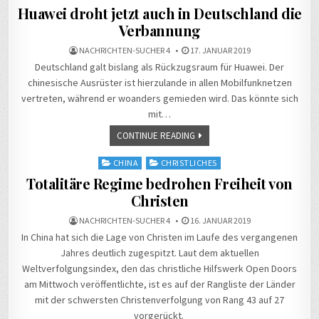
Huawei droht jetzt auch in Deutschland die
Verbannung
NACHRICHTEN-SUCHER 4
17. JANUAR 2019
Deutschland galt bislang als Rückzugsraum für Huawei. Der
chinesische Ausrüster ist hierzulande in allen Mobilfunknetzen
vertreten, während er woanders gemieden wird. Das könnte sich
mit…
CONTINUE READING
Posted
CHINA
CHRISTLICHES
in
Totalitäre Regime bedrohen Freiheit von
Christen
NACHRICHTEN-SUCHER 4
16. JANUAR 2019
In China hat sich die Lage von Christen im Laufe des vergangenen
Jahres deutlich zugespitzt. Laut dem aktuellen
Weltverfolgungsindex, den das christliche Hilfswerk Open Doors
am Mittwoch veröffentlichte, ist es auf der Rangliste der Länder
mit der schwersten Christenverfolgung von Rang 43 auf 27
vorgerückt.