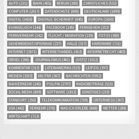
COMPUTER
(2017)
DATENSCHUTZ
(805)
DEUTSCHLAND
(1899)
DIGITAL
(3418)
DIGITALE SICHERHEIT
(845)
EUROPA
(1650)
EVANGELISCH
(244)
FACEBOOK
(245)
FERNSEHEN
(253)
FERNVERKEHR
(242)
FLUCHT / MIGRATION
(239)
FOTOS
(380)
GEHEIMDIENST/SPIONAGE
(227)
HALLE
(317)
HARDWARE
(721)
INTERNET
(2671)
INTERNETHANDEL
(413)
INTERNETRECHT
(483)
ISRAEL
(286)
JOURNALISMUS
(461)
JUSTIZ
(1012)
KOMMENTAR
(313)
LATEINAMERIKA
(523)
LEIPZIG
(397)
MEDIEN
(3203)
MILITÄR
(367)
NACHRICHTEN
(5952)
NAHVERKEHR
(245)
POLITIK
(2797)
RADIOBEITRÄGE
(515)
SOCIAL MEDIA
(809)
SOFTWARE
(1813)
SONSTIGES
(219)
STANDORT
(250)
TELEKOMMUNIKATION
(709)
UNTERWEGS
(367)
USA
(442)
VERKEHR
(378)
WAS ICH ERLEBE
(668)
WETTER
(288)
WIRTSCHAFT
(713)
ZUR PERSON