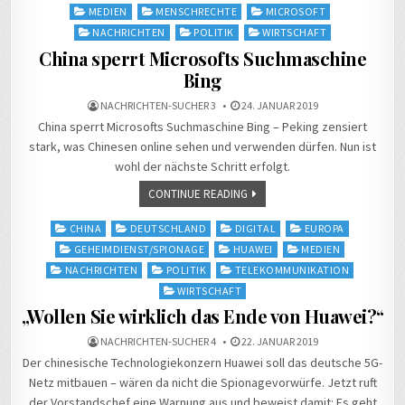
in
MEDIEN
MENSCHRECHTE
MICROSOFT
NACHRICHTEN
POLITIK
WIRTSCHAFT
China sperrt Microsofts Suchmaschine
Bing
NACHRICHTEN-SUCHER 3
24. JANUAR 2019
China sperrt Microsofts Suchmaschine Bing – Peking zensiert
stark, was Chinesen online sehen und verwenden dürfen. Nun ist
wohl der nächste Schritt erfolgt.
CONTINUE READING
Posted
CHINA
DEUTSCHLAND
DIGITAL
EUROPA
in
GEHEIMDIENST/SPIONAGE
HUAWEI
MEDIEN
NACHRICHTEN
POLITIK
TELEKOMMUNIKATION
WIRTSCHAFT
„Wollen Sie wirklich das Ende von Huawei?“
NACHRICHTEN-SUCHER 4
22. JANUAR 2019
Der chinesische Technologiekonzern Huawei soll das deutsche 5G-
Netz mitbauen – wären da nicht die Spionagevorwürfe. Jetzt ruft
der Vorstandschef eine Warnung aus und beweist damit: Es geht