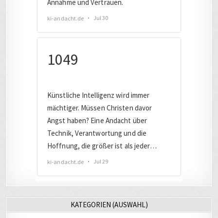
KATEGORIEN (AUSWAHL)
AUTO
(221)
BAHN
(455)
BERLIN
(280)
CHRISTLICHES
(532)