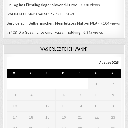
Spezielles USB-Kabel fehlt
- 7.412 views
Service zum Selbermachen: Mein letztes Mal bei IKEA
- 7.104 views
#34C3: Die Geschichte einer Falschmeldung
- 6.845 views
WAS ERLEBTE ICH WANN?
August 2026
M
D
M
D
F
S
S
1
2
3
4
5
6
7
8
9
10
11
12
13
14
15
16
17
18
19
20
21
22
23
24
25
26
27
28
29
30