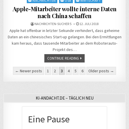
NACHRICHTEN
USA
WIRTSCHAFT
Apple-Mitarbeiter wollte interne Daten
nach China schaffen
NACHRICHTEN-SUCHER 5
12. JULI 2018
Apple hat offenbar in letzter Sekunde verhindert, dass geheime
Daten an ein chinesisches Start-up gelangen. Bei den Ermittlungen
kam heraus, dass tausende Mitarbeiter an dem Roboterauto-
Projekt des…
CONTINUE READING
Seitennummerierung
← Newer posts
1
2
3
4
5
6
Older posts →
der
Beiträge
KI-ANDACHT.DE – TÄGLICH NEU