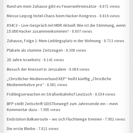
Messe Leipzig Hotel-Chaos beim Hacker-Kongress
- 8.816 views
#34C3 – Live-Gespräch mit MDR Aktuell: Wie ist die Stimmung, wenn
15.000 Hacker zusammenkommen?
- 8.807 views
Zuhause, Folge 1: Mein Lieblingsplatz in der Wohnung
- 8.713 views
Plakate als stumme Zeitzeugen
- 8.308 views
20 Jahre Israelnetz
- 8.141 views
Besuch der Knesset in Jerusalem
- 8.084 views
„Christlicher Medienverbund KEP“ heißt künftig „Christliche
Medieninitiative pro“
- 8.081 views
Frühlingserwachen im Straßenbahnhof Leutzsch
- 8.034 views
BFP stellt Zeitschrift GEISTbewegt! zum Jahresende ein – mein
Kommentar dazu
- 7.995 views
Endstation Balkanroute – wo sich Fluchtwege trennen
- 7.902 views
Die erste Bleibe
- 7.821 views
Ein Tag im Flüchtlingslager Slavonski Brod
- 7.778 views