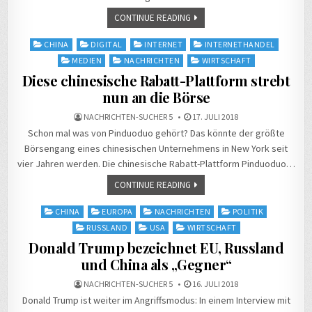
CONTINUE READING
Posted
CHINA
DIGITAL
INTERNET
INTERNETHANDEL
in
MEDIEN
NACHRICHTEN
WIRTSCHAFT
Diese chinesische Rabatt-Plattform strebt
nun an die Börse
NACHRICHTEN-SUCHER 5
17. JULI 2018
Schon mal was von Pinduoduo gehört? Das könnte der größte
Börsengang eines chinesischen Unternehmens in New York seit
vier Jahren werden. Die chinesische Rabatt-Plattform Pinduoduo…
CONTINUE READING
Posted
CHINA
EUROPA
NACHRICHTEN
POLITIK
in
RUSSLAND
USA
WIRTSCHAFT
Donald Trump bezeichnet EU, Russland
und China als „Gegner“
NACHRICHTEN-SUCHER 5
16. JULI 2018
Donald Trump ist weiter im Angriffsmodus: In einem Interview mit