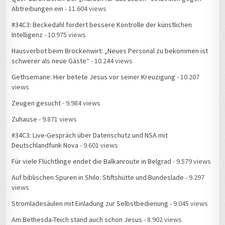
#34C3: Beckedahl fordert bessere Kontrolle der künstlichen
Intelligenz
- 10.975 views
Hausverbot beim Brockenwirt: „Neues Personal zu bekommen ist
schwerer als neue Gäste“
- 10.244 views
Gethsemane: Hier betete Jesus vor seiner Kreuzigung
- 10.207
views
Zeugen gesucht
- 9.984 views
Zuhause
- 9.871 views
#34C3: Live-Gespräch über Datenschutz und NSA mit
Deutschlandfunk Nova
- 9.601 views
Für viele Flüchtlinge endet die Balkanroute in Belgrad
- 9.579 views
Auf biblischen Spuren in Shilo: Stiftshütte und Bundeslade
- 9.297
views
Stromladesäulen mit Einladung zur Selbstbedienung
- 9.045 views
Am Bethesda-Teich stand auch schon Jesus
- 8.902 views
Rund um mein Zuhause gibt es Feuerwehreinsätze
- 8.871 views