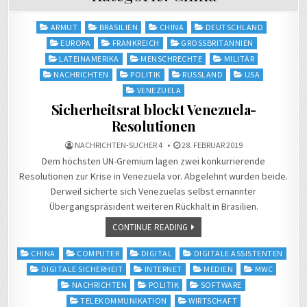
Posted
ARMUT
BRASILIEN
CHINA
DEUTSCHLAND
in
EUROPA
FRANKREICH
GROSSBRITANNIEN
LATEINAMERIKA
MENSCHRECHTE
MILITÄR
NACHRICHTEN
POLITIK
RUSSLAND
USA
VENEZUELA
Sicherheitsrat blockt Venezuela-
Resolutionen
NACHRICHTEN-SUCHER 4
28. FEBRUAR 2019
Dem höchsten UN-Gremium lagen zwei konkurrierende
Resolutionen zur Krise in Venezuela vor. Abgelehnt wurden beide.
Derweil sicherte sich Venezuelas selbst ernannter
Übergangspräsident weiteren Rückhalt in Brasilien.
CONTINUE READING
Posted
CHINA
COMPUTER
DIGITAL
DIGITALE ASSISTENTEN
in
DIGITALE SICHERHEIT
INTERNET
MEDIEN
MWC
NACHRICHTEN
POLITIK
SOFTWARE
TELEKOMMUNIKATION
WIRTSCHAFT