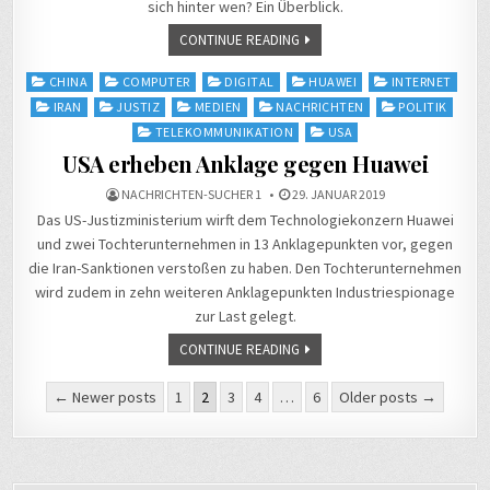
sich hinter wen? Ein Überblick.
CONTINUE READING
Posted
CHINA
COMPUTER
DIGITAL
HUAWEI
INTERNET
in
IRAN
JUSTIZ
MEDIEN
NACHRICHTEN
POLITIK
TELEKOMMUNIKATION
USA
USA erheben Anklage gegen Huawei
NACHRICHTEN-SUCHER 1
29. JANUAR 2019
Das US-Justizministerium wirft dem Technologiekonzern Huawei
und zwei Tochterunternehmen in 13 Anklagepunkten vor, gegen
die Iran-Sanktionen verstoßen zu haben. Den Tochterunternehmen
wird zudem in zehn weiteren Anklagepunkten Industriespionage
zur Last gelegt.
CONTINUE READING
Seitennummerierung
← Newer posts
1
2
3
4
…
6
Older posts →
der
Beiträge