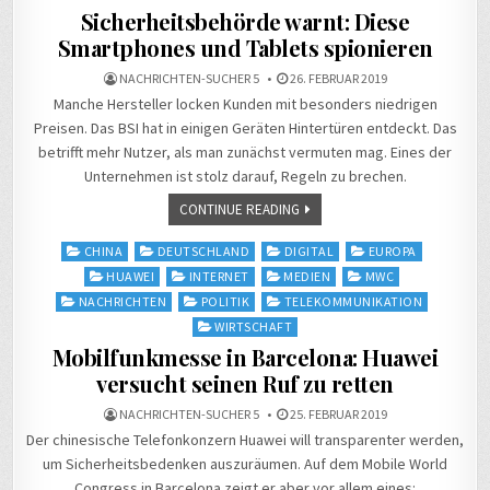
Sicherheitsbehörde warnt: Diese
Smartphones und Tablets spionieren
NACHRICHTEN-SUCHER 5
26. FEBRUAR 2019
Manche Hersteller locken Kunden mit besonders niedrigen
Preisen. Das BSI hat in einigen Geräten Hintertüren entdeckt. Das
betrifft mehr Nutzer, als man zunächst vermuten mag. Eines der
Unternehmen ist stolz darauf, Regeln zu brechen.
CONTINUE READING
Posted
CHINA
DEUTSCHLAND
DIGITAL
EUROPA
in
HUAWEI
INTERNET
MEDIEN
MWC
NACHRICHTEN
POLITIK
TELEKOMMUNIKATION
WIRTSCHAFT
Mobilfunkmesse in Barcelona: Huawei
versucht seinen Ruf zu retten
NACHRICHTEN-SUCHER 5
25. FEBRUAR 2019
Der chinesische Telefonkonzern Huawei will transparenter werden,
um Sicherheitsbedenken auszuräumen. Auf dem Mobile World
Congress in Barcelona zeigt er aber vor allem eines: