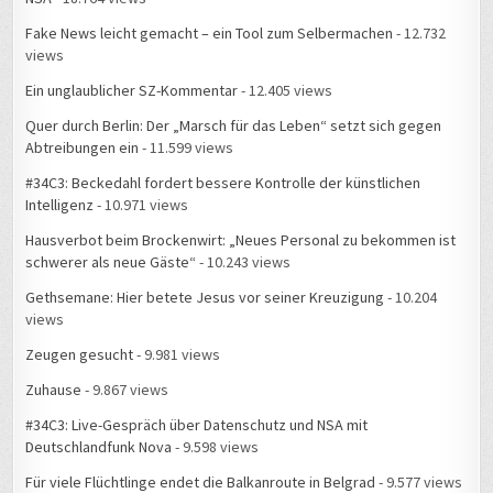
Fake News leicht gemacht – ein Tool zum Selbermachen
- 12.732
views
Ein unglaublicher SZ-Kommentar
- 12.405 views
Quer durch Berlin: Der „Marsch für das Leben“ setzt sich gegen
Abtreibungen ein
- 11.599 views
#34C3: Beckedahl fordert bessere Kontrolle der künstlichen
Intelligenz
- 10.971 views
Hausverbot beim Brockenwirt: „Neues Personal zu bekommen ist
schwerer als neue Gäste“
- 10.243 views
Gethsemane: Hier betete Jesus vor seiner Kreuzigung
- 10.204
views
Zeugen gesucht
- 9.981 views
Zuhause
- 9.867 views
#34C3: Live-Gespräch über Datenschutz und NSA mit
Deutschlandfunk Nova
- 9.598 views
Für viele Flüchtlinge endet die Balkanroute in Belgrad
- 9.577 views