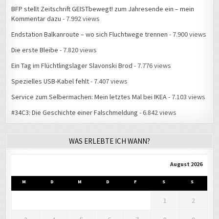
BFP stellt Zeitschrift GEISTbewegt! zum Jahresende ein – mein
Kommentar dazu
- 7.992 views
Endstation Balkanroute – wo sich Fluchtwege trennen
- 7.900 views
Die erste Bleibe
- 7.820 views
Ein Tag im Flüchtlingslager Slavonski Brod
- 7.776 views
Spezielles USB-Kabel fehlt
- 7.407 views
Service zum Selbermachen: Mein letztes Mal bei IKEA
- 7.103 views
#34C3: Die Geschichte einer Falschmeldung
- 6.842 views
WAS ERLEBTE ICH WANN?
August 2026
M
D
M
D
F
S
S
1
2