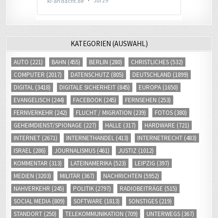
KATEGORIEN (AUSWAHL)
AUTO
(221)
BAHN
(455)
BERLIN
(280)
CHRISTLICHES
(532)
COMPUTER
(2017)
DATENSCHUTZ
(805)
DEUTSCHLAND
(1899)
DIGITAL
(3418)
DIGITALE SICHERHEIT
(845)
EUROPA
(1650)
EVANGELISCH
(244)
FACEBOOK
(245)
FERNSEHEN
(253)
FERNVERKEHR
(242)
FLUCHT / MIGRATION
(239)
FOTOS
(380)
GEHEIMDIENST/SPIONAGE
(227)
HALLE
(317)
HARDWARE
(721)
INTERNET
(2671)
INTERNETHANDEL
(413)
INTERNETRECHT
(483)
ISRAEL
(286)
JOURNALISMUS
(461)
JUSTIZ
(1012)
KOMMENTAR
(313)
LATEINAMERIKA
(523)
LEIPZIG
(397)
MEDIEN
(3203)
MILITÄR
(367)
NACHRICHTEN
(5952)
NAHVERKEHR
(245)
POLITIK
(2797)
RADIOBEITRÄGE
(515)
SOCIAL MEDIA
(809)
SOFTWARE
(1813)
SONSTIGES
(219)
STANDORT
(250)
TELEKOMMUNIKATION
(709)
UNTERWEGS
(367)