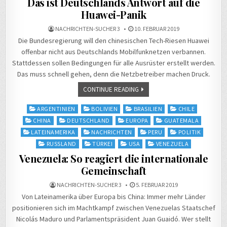
Das ist Deutschlands Antwort auf die
Huawei-Panik
NACHRICHTEN-SUCHER 3
10. FEBRUAR 2019
Die Bundesregierung will den chinesischen Tech-Riesen Huawei
offenbar nicht aus Deutschlands Mobilfunknetzen verbannen.
Stattdessen sollen Bedingungen für alle Ausrüster erstellt werden.
Das muss schnell gehen, denn die Netzbetreiber machen Druck.
CONTINUE READING
Posted
ARGENTINIEN
BOLIVIEN
BRASILIEN
CHILE
in
CHINA
DEUTSCHLAND
EUROPA
GUATEMALA
LATEINAMERIKA
NACHRICHTEN
PERU
POLITIK
RUSSLAND
TÜRKEI
USA
VENEZUELA
Venezuela: So reagiert die internationale
Gemeinschaft
NACHRICHTEN-SUCHER 3
5. FEBRUAR 2019
Von Lateinamerika über Europa bis China: Immer mehr Länder
positionieren sich im Machtkampf zwischen Venezuelas Staatschef
Nicolás Maduro und Parlamentspräsident Juan Guaidó. Wer stellt