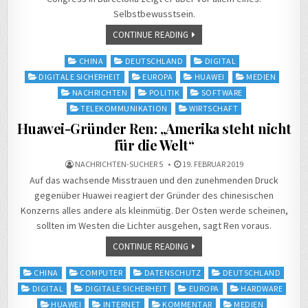
Selbstbewusstsein.
CONTINUE READING
Posted
CHINA
DEUTSCHLAND
DIGITAL
in
DIGITALE SICHERHEIT
EUROPA
HUAWEI
MEDIEN
NACHRICHTEN
POLITIK
SOFTWARE
TELEKOMMUNIKATION
WIRTSCHAFT
Huawei-Gründer Ren: „Amerika steht nicht
für die Welt“
NACHRICHTEN-SUCHER 5
19. FEBRUAR 2019
Auf das wachsende Misstrauen und den zunehmenden Druck
gegenüber Huawei reagiert der Gründer des chinesischen
Konzerns alles andere als kleinmütig. Der Osten werde scheinen,
sollten im Westen die Lichter ausgehen, sagt Ren voraus.
CONTINUE READING
Posted
CHINA
COMPUTER
DATENSCHUTZ
DEUTSCHLAND
in
DIGITAL
DIGITALE SICHERHEIT
EUROPA
HARDWARE
HUAWEI
INTERNET
KOMMENTAR
MEDIEN