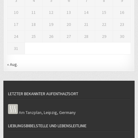
3
4
5
6
7
8
9
10
11
12
13
14
15
16
17
18
19
20
21
22
23
24
25
26
27
28
29
30
31
« Aug.
LETZTER BEKANNTER AUFENTHALTSORT
Am Tanzplan
,
Leipzig
,
Germany
LIEBLINGSBIBELSTELLE UND LEBENSLEITLINIE