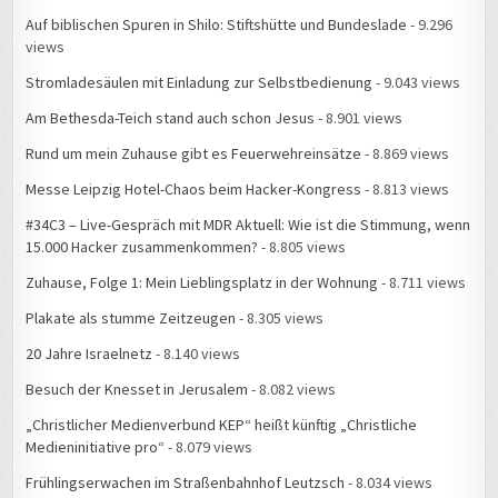
Auf biblischen Spuren in Shilo: Stiftshütte und Bundeslade
- 9.296
views
Stromladesäulen mit Einladung zur Selbstbedienung
- 9.043 views
Am Bethesda-Teich stand auch schon Jesus
- 8.901 views
Rund um mein Zuhause gibt es Feuerwehreinsätze
- 8.869 views
Messe Leipzig Hotel-Chaos beim Hacker-Kongress
- 8.813 views
#34C3 – Live-Gespräch mit MDR Aktuell: Wie ist die Stimmung, wenn
15.000 Hacker zusammenkommen?
- 8.805 views
Zuhause, Folge 1: Mein Lieblingsplatz in der Wohnung
- 8.711 views
Plakate als stumme Zeitzeugen
- 8.305 views
20 Jahre Israelnetz
- 8.140 views
Besuch der Knesset in Jerusalem
- 8.082 views
„Christlicher Medienverbund KEP“ heißt künftig „Christliche
Medieninitiative pro“
- 8.079 views
Frühlingserwachen im Straßenbahnhof Leutzsch
- 8.034 views