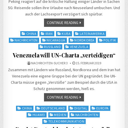
Peking reagiert auf die kritische Haltung einiger Länder in Sachen
5G: Reisende sollen ihre Urlaube nach Neuseeland umbuchen. Und
auch der Lachsexport verzögert sich spürbar.
CONTINUE READING
Posted
CHINA
IRAN
KUBA
LATEINAMERIKA
in
NACHRICHTEN
NICARAGUA
NORDKOREA
POLITIK
RUSSLAND
VENEZUELA
Venezuela will UN-Charta „verteidigen“
NACHRICHTEN-SUCHER 3
15. FEBRUAR 2019
Zusammen mit Ländern wie Russland, Nordkorea und dem Iran hat
Venezuela eine eigene Gruppe bei der UN gegründet. Die UN-
Charta müsse gegen „Verstöße“ zum Beispiel durch die USA in
Schutz genommen werden, hieß es.
CONTINUE READING
Posted
CHINA
DEUTSCHLAND
DIGITAL
EUROPA
in
HUAWEI
MEDIEN
NACHRICHTEN
TELEKOMMUNIKATION