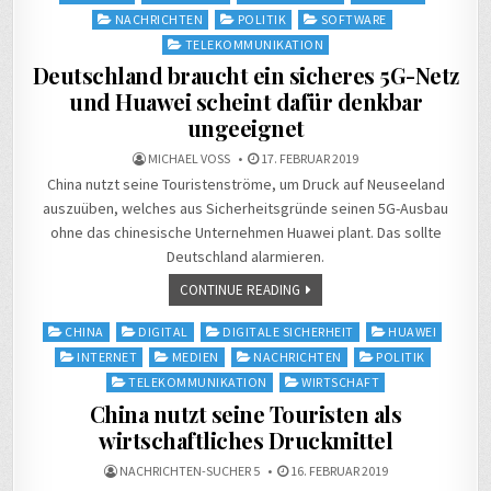
NACHRICHTEN
POLITIK
SOFTWARE
TELEKOMMUNIKATION
Deutschland braucht ein sicheres 5G-Netz
und Huawei scheint dafür denkbar
ungeeignet
MICHAEL VOSS
17. FEBRUAR 2019
China nutzt seine Touristenströme, um Druck auf Neuseeland
auszuüben, welches aus Sicherheitsgründe seinen 5G-Ausbau
ohne das chinesische Unternehmen Huawei plant. Das sollte
Deutschland alarmieren.
CONTINUE READING
Posted
CHINA
DIGITAL
DIGITALE SICHERHEIT
HUAWEI
in
INTERNET
MEDIEN
NACHRICHTEN
POLITIK
TELEKOMMUNIKATION
WIRTSCHAFT
China nutzt seine Touristen als
wirtschaftliches Druckmittel
NACHRICHTEN-SUCHER 5
16. FEBRUAR 2019