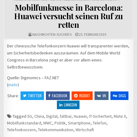
Mobilfunkmesse in Barcelona:
Huawei versucht seinen Ruf zu
retten
NACHRICHTEN-SUCHER 5
25. FEBRUAR 2019
Der chinesische Telefonkonzern Huawei will transparenter werden,
um Sicherheitsbedenken auszuräumen. Auf dem Mobile World
Congress in Barcelona zeigt er aber vor allem eines:
Selbstbewusstsein.
Quelle: Diginomics – FAZ.NET
(
mehr
)
Share:
TWITTER
FACEBOOK
REDDIT
VK
DIGG
LINKEDIN
Tagged
5G
,
China
,
Digital
,
faltbar
,
Huawei
,
IT-Sicherheit
,
Mate X
,
Mobilfunkstandard
,
MWC
,
Politik
,
Smartphone
,
Telefon
,
Telefonkonzern
,
Telekommunikation
,
Wirtschaft