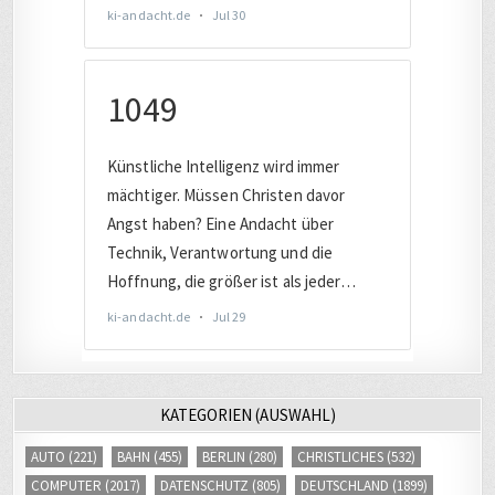
KATEGORIEN (AUSWAHL)
AUTO
(221)
BAHN
(455)
BERLIN
(280)
CHRISTLICHES
(532)
COMPUTER
(2017)
DATENSCHUTZ
(805)
DEUTSCHLAND
(1899)