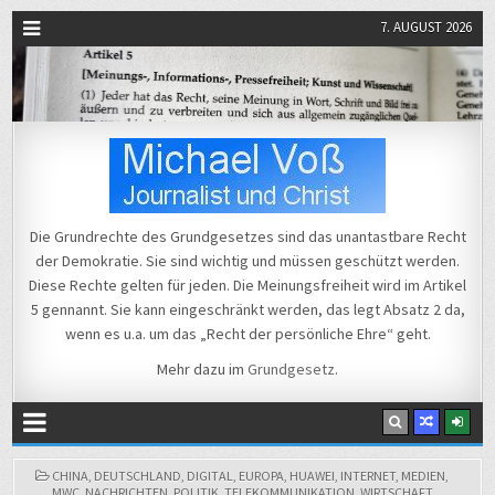
7. AUGUST 2026
Michael Voß
Journalist und Christ
Die Grundrechte des Grundgesetzes sind das unantastbare Recht
der Demokratie. Sie sind wichtig und müssen geschützt werden.
Diese Rechte gelten für jeden. Die Meinungsfreiheit wird im Artikel
5 gennannt. Sie kann eingeschränkt werden, das legt Absatz 2 da,
wenn es u.a. um das „Recht der persönliche Ehre“ geht.
Mehr dazu im
Grundgesetz
.
POSTED
CHINA
,
DEUTSCHLAND
,
DIGITAL
,
EUROPA
,
HUAWEI
,
INTERNET
,
MEDIEN
,
IN
MWC
,
NACHRICHTEN
,
POLITIK
,
TELEKOMMUNIKATION
,
WIRTSCHAFT