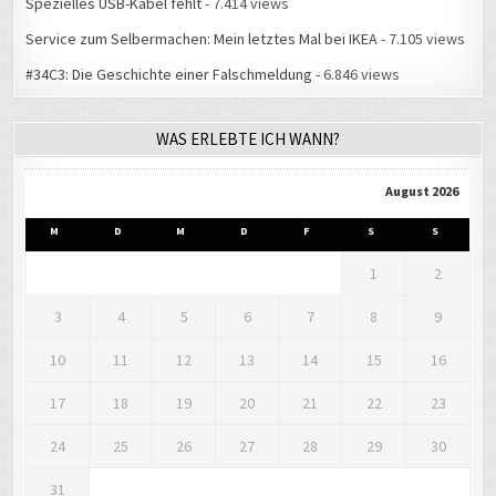
Spezielles USB-Kabel fehlt
- 7.414 views
Service zum Selbermachen: Mein letztes Mal bei IKEA
- 7.105 views
#34C3: Die Geschichte einer Falschmeldung
- 6.846 views
WAS ERLEBTE ICH WANN?
August 2026
M
D
M
D
F
S
S
1
2
3
4
5
6
7
8
9
10
11
12
13
14
15
16
17
18
19
20
21
22
23
24
25
26
27
28
29
30
31