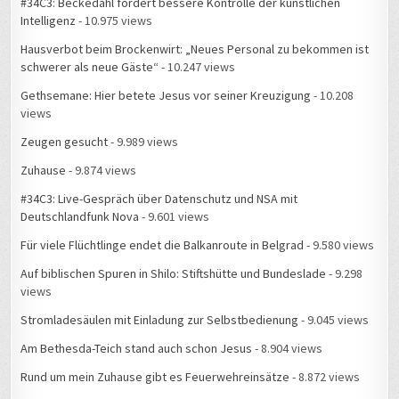
#34C3: Beckedahl fordert bessere Kontrolle der künstlichen
Intelligenz
- 10.975 views
Hausverbot beim Brockenwirt: „Neues Personal zu bekommen ist
schwerer als neue Gäste“
- 10.247 views
Gethsemane: Hier betete Jesus vor seiner Kreuzigung
- 10.208
views
Zeugen gesucht
- 9.989 views
Zuhause
- 9.874 views
#34C3: Live-Gespräch über Datenschutz und NSA mit
Deutschlandfunk Nova
- 9.601 views
Für viele Flüchtlinge endet die Balkanroute in Belgrad
- 9.580 views
Auf biblischen Spuren in Shilo: Stiftshütte und Bundeslade
- 9.298
views
Stromladesäulen mit Einladung zur Selbstbedienung
- 9.045 views
Am Bethesda-Teich stand auch schon Jesus
- 8.904 views
Rund um mein Zuhause gibt es Feuerwehreinsätze
- 8.872 views