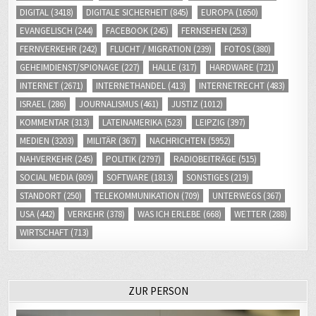
DIGITAL
(3418)
DIGITALE SICHERHEIT
(845)
EUROPA
(1650)
EVANGELISCH
(244)
FACEBOOK
(245)
FERNSEHEN
(253)
FERNVERKEHR
(242)
FLUCHT / MIGRATION
(239)
FOTOS
(380)
GEHEIMDIENST/SPIONAGE
(227)
HALLE
(317)
HARDWARE
(721)
INTERNET
(2671)
INTERNETHANDEL
(413)
INTERNETRECHT
(483)
ISRAEL
(286)
JOURNALISMUS
(461)
JUSTIZ
(1012)
KOMMENTAR
(313)
LATEINAMERIKA
(523)
LEIPZIG
(397)
MEDIEN
(3203)
MILITÄR
(367)
NACHRICHTEN
(5952)
NAHVERKEHR
(245)
POLITIK
(2797)
RADIOBEITRÄGE
(515)
SOCIAL MEDIA
(809)
SOFTWARE
(1813)
SONSTIGES
(219)
STANDORT
(250)
TELEKOMMUNIKATION
(709)
UNTERWEGS
(367)
USA
(442)
VERKEHR
(378)
WAS ICH ERLEBE
(668)
WETTER
(288)
WIRTSCHAFT
(713)
ZUR PERSON