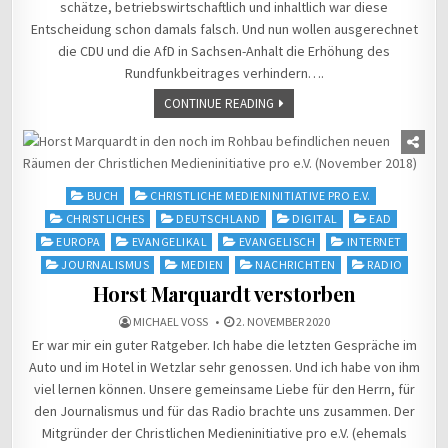
schätze, betriebswirtschaftlich und inhaltlich war diese
Entscheidung schon damals falsch. Und nun wollen ausgerechnet
die CDU und die AfD in Sachsen-Anhalt die Erhöhung des
Rundfunkbeitrages verhindern….
CONTINUE READING
Posted
BUCH
CHRISTLICHE MEDIENINITIATIVE PRO E.V.
in
CHRISTLICHES
DEUTSCHLAND
DIGITAL
EAD
EUROPA
EVANGELIKAL
EVANGELISCH
INTERNET
JOURNALISMUS
MEDIEN
NACHRICHTEN
RADIO
Horst Marquardt verstorben
MICHAEL VOSS
2. NOVEMBER 2020
Er war mir ein guter Ratgeber. Ich habe die letzten Gespräche im
Auto und im Hotel in Wetzlar sehr genossen. Und ich habe von ihm
viel lernen können. Unsere gemeinsame Liebe für den Herrn, für
den Journalismus und für das Radio brachte uns zusammen. Der
Mitgründer der Christlichen Medieninitiative pro e.V. (ehemals