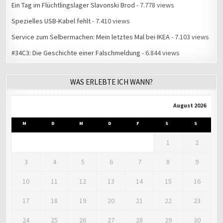
Ein Tag im Flüchtlingslager Slavonski Brod
- 7.778 views
Spezielles USB-Kabel fehlt
- 7.410 views
Service zum Selbermachen: Mein letztes Mal bei IKEA
- 7.103 views
#34C3: Die Geschichte einer Falschmeldung
- 6.844 views
WAS ERLEBTE ICH WANN?
August 2026
M
D
M
D
F
S
S
1
2
3
4
5
6
7
8
9
10
11
12
13
14
15
16
17
18
19
20
21
22
23
24
25
26
27
28
29
30