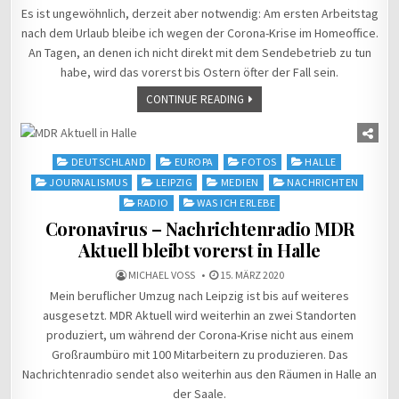
Es ist ungewöhnlich, derzeit aber notwendig: Am ersten Arbeitstag
nach dem Urlaub bleibe ich wegen der Corona-Krise im Homeoffice.
An Tagen, an denen ich nicht direkt mit dem Sendebetrieb zu tun
habe, wird das vorerst bis Ostern öfter der Fall sein.
CONTINUE READING
Posted
DEUTSCHLAND
EUROPA
FOTOS
HALLE
in
JOURNALISMUS
LEIPZIG
MEDIEN
NACHRICHTEN
RADIO
WAS ICH ERLEBE
Coronavirus – Nachrichtenradio MDR
Aktuell bleibt vorerst in Halle
MICHAEL VOSS
15. MÄRZ 2020
Mein beruflicher Umzug nach Leipzig ist bis auf weiteres
ausgesetzt. MDR Aktuell wird weiterhin an zwei Standorten
produziert, um während der Corona-Krise nicht aus einem
Großraumbüro mit 100 Mitarbeitern zu produzieren. Das
Nachrichtenradio sendet also weiterhin aus den Räumen in Halle an
der Saale.