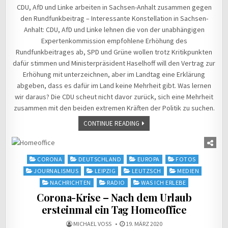
CDU, AfD und Linke arbeiten in Sachsen-Anhalt zusammen gegen
den Rundfunkbeitrag – Interessante Konstellation in Sachsen-
Anhalt: CDU, AfD und Linke lehnen die von der unabhängigen
Expertenkommission empfohlene Erhöhung des
Rundfunkbeitrages ab, SPD und Grüne wollen trotz Kritikpunkten
dafür stimmen und Ministerpräsident Haselhoff will den Vertrag zur
Erhöhung mit unterzeichnen, aber im Landtag eine Erklärung
abgeben, dass es dafür im Land keine Mehrheit gibt. Was lernen
wir daraus? Die CDU scheut nicht davor zurück, sich eine Mehrheit
zusammen mit den beiden extremen Kräften der Politik zu suchen.
CONTINUE READING
Posted
CORONA
DEUTSCHLAND
EUROPA
FOTOS
in
JOURNALISMUS
LEIPZIG
LEUTZSCH
MEDIEN
NACHRICHTEN
RADIO
WAS ICH ERLEBE
Corona-Krise – Nach dem Urlaub
ersteinmal ein Tag Homeoffice
MICHAEL VOSS
19. MÄRZ 2020