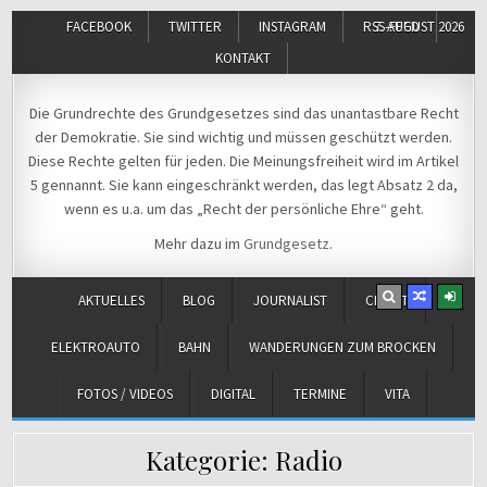
FACEBOOK
TWITTER
INSTAGRAM
RSS-FEED
7. AUGUST 2026
KONTAKT
Michael Voß
Journalist und Christ
Die Grundrechte des Grundgesetzes sind das unantastbare Recht
der Demokratie. Sie sind wichtig und müssen geschützt werden.
Diese Rechte gelten für jeden. Die Meinungsfreiheit wird im Artikel
5 gennannt. Sie kann eingeschränkt werden, das legt Absatz 2 da,
wenn es u.a. um das „Recht der persönliche Ehre“ geht.
Mehr dazu im
Grundgesetz
.
AKTUELLES
BLOG
JOURNALIST
CHRIST
ELEKTROAUTO
BAHN
WANDERUNGEN ZUM BROCKEN
FOTOS / VIDEOS
DIGITAL
TERMINE
VITA
Kategorie:
Radio