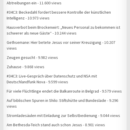
Abtreibungen ein
- 11.600 views
#34C3: Beckedahl fordert bessere Kontrolle der künstlichen
Intelligenz
- 10.973 views
Hausverbot beim Brockenwirt: „Neues Personal zu bekommen ist
schwerer als neue Gäste“
- 10.244 views
Gethsemane: Hier betete Jesus vor seiner Kreuzigung
- 10.207
views
Zeugen gesucht
- 9.982 views
Zuhause
- 9.868 views
#34C3: Live-Gespräch über Datenschutz und NSA mit
Deutschlandfunk Nova
- 9.599 views
Für viele Flüchtlinge endet die Balkanroute in Belgrad
- 9.579 views
Auf biblischen Spuren in Shilo: Stiftshütte und Bundeslade
- 9.296
views
Stromladesäulen mit Einladung zur Selbstbedienung
- 9.044 views
Am Bethesda-Teich stand auch schon Jesus
- 8.901 views