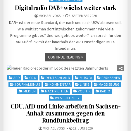
Digitalradio DAB+ wächst weiter stark
MICHAEL VOSS
3. SEPTEMBER 2020
DAB+ ist der neue Standard, der nach und nach UKW ablösen soll.
Wie weit ist man dort inzwischen gekommen? Wie viele
Programme gibt es? Und wie geht es weiter? Ich sprach für den
ARD-Hörfunk mit der innerhalb der ARD zuständigen MDR-
Intendantin.
CONTINUE READING
Posted
AFD
CDU
DEUTSCHLAND
EUROPA
FERNSEHEN
in
JOURNALISMUS
KOMMENTAR
LINKE
MAGDEBURG
MEDIEN
NACHRICHTEN
POLITIK
RADIO
WAS ICH ERLEBE
CDU, AfD und Linke arbeiten in Sachsen-
Anhalt zusammen gegen den
Rundfunkbeitrag
MICHAEL VOSS
12. JUNI 2020