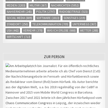
MEDIEN
(3203)
MILITÄR
(367)
NACHRICHTEN
(5952)
NAHVERKEHR
(245)
POLITIK
(2797)
RADIOBEITRÄGE
(515)
SOCIAL MEDIA
(809)
SOFTWARE
(1813)
SONSTIGES
(219)
STANDORT
(250)
TELEKOMMUNIKATION
(709)
UNTERWEGS
(367)
USA
(442)
VERKEHR
(378)
WAS ICH ERLEBE
(668)
WETTER
(288)
WIRTSCHAFT
(713)
ZUR PERSON
Ich bin Journalist. Für ein öffentlich-rechtliches
Medienunternehmen arbeite arbeite ich als Chef vom Dienst (CvD)
der Nachrichtenangebote im Fernseh- und Hörfunkbereich sowie
als Redakteur vom Dienst (RvD) beim Hörfunk. Als Autor berichte
aus der digitalen Welt, u.a. bis 2018 regelmäßig von der CeBIT in
Hannover und 2015 vom Mobile World Congress in Barcelona.
Zwischen 2017 und 2021 leitete ich den jährlichen Hörfunkpool vom
Chaos Communication Congress
in Leipzig, der inzwischen wieder