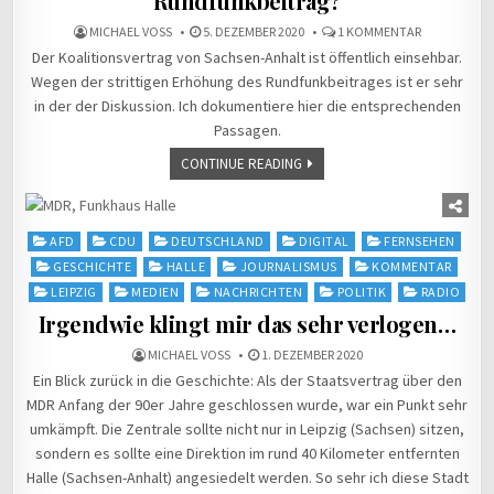
Rundfunkbeitrag?
ZU
MICHAEL VOSS
5. DEZEMBER 2020
1 KOMMENTAR
WAS
Der Koalitionsvertrag von Sachsen-Anhalt ist öffentlich einsehbar.
STEHT
IM
Wegen der strittigen Erhöhung des Rundfunkbeitrages ist er sehr
KOALITIONS
VON
in der der Diskussion. Ich dokumentiere hier die entsprechenden
CDU,
SPD
Passagen.
UND
GRÜNE
CONTINUE READING
IN
SACHSEN-
ANHALT
ZUM
RUNDFUNKBE
Posted
AFD
CDU
DEUTSCHLAND
DIGITAL
FERNSEHEN
in
GESCHICHTE
HALLE
JOURNALISMUS
KOMMENTAR
LEIPZIG
MEDIEN
NACHRICHTEN
POLITIK
RADIO
Irgendwie klingt mir das sehr verlogen…
MICHAEL VOSS
1. DEZEMBER 2020
Ein Blick zurück in die Geschichte: Als der Staatsvertrag über den
MDR Anfang der 90er Jahre geschlossen wurde, war ein Punkt sehr
umkämpft. Die Zentrale sollte nicht nur in Leipzig (Sachsen) sitzen,
sondern es sollte eine Direktion im rund 40 Kilometer entfernten
Halle (Sachsen-Anhalt) angesiedelt werden. So sehr ich diese Stadt