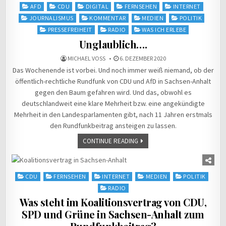
Posted
AFD
CDU
DIGITAL
FERNSEHEN
INTERNET
in
JOURNALISMUS
KOMMENTAR
MEDIEN
POLITIK
PRESSEFREIHEIT
RADIO
WAS ICH ERLEBE
Unglaublich….
MICHAEL VOSS
6. DEZEMBER 2020
Das Wochenende ist vorbei. Und noch immer weiß niemand, ob der
öffentlich-rechtliche Rundfunk von CDU und AfD in Sachsen-Anhalt
gegen den Baum gefahren wird. Und das, obwohl es
deutschlandweit eine klare Mehrheit bzw. eine angekündigte
Mehrheit in den Landesparlamenten gibt, nach 11 Jahren erstmals
den Rundfunkbeitrag ansteigen zu lassen.
CONTINUE READING
Posted
CDU
FERNSEHEN
INTERNET
MEDIEN
POLITIK
in
RADIO
Was steht im Koalitionsvertrag von CDU,
SPD und Grüne in Sachsen-Anhalt zum