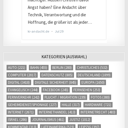
KATEGORIEN (AUSWAHL)
AUTO
(221)
BAHN
(455)
BERLIN
(280)
CHRISTLICHES
(532)
COMPUTER
(2017)
DATENSCHUTZ
(805)
DEUTSCHLAND
(1899)
DIGITAL
(3418)
DIGITALE SICHERHEIT
(845)
EUROPA
(1650)
EVANGELISCH
(244)
FACEBOOK
(245)
FERNSEHEN
(253)
FERNVERKEHR
(242)
FLUCHT / MIGRATION
(239)
FOTOS
(380)
GEHEIMDIENST/SPIONAGE
(227)
HALLE
(317)
HARDWARE
(721)
INTERNET
(2671)
INTERNETHANDEL
(413)
INTERNETRECHT
(483)
ISRAEL
(286)
JOURNALISMUS
(461)
JUSTIZ
(1012)
KOMMENTAR
(313)
LATEINAMERIKA
(523)
LEIPZIG
(397)