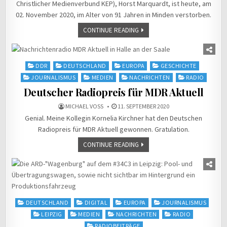
Christlicher Medienverbund KEP), Horst Marquardt, ist heute, am
02. November 2020, im Alter von 91 Jahren in Minden verstorben.
CONTINUE READING
Posted
DDR
DEUTSCHLAND
EUROPA
GESCHICHTE
in
JOURNALISMUS
MEDIEN
NACHRICHTEN
RADIO
Deutscher Radiopreis für MDR Aktuell
MICHAEL VOSS
11. SEPTEMBER 2020
Genial. Meine Kollegin Kornelia Kirchner hat den Deutschen
Radiopreis für MDR Aktuell gewonnen. Gratulation.
CONTINUE READING
Posted
DEUTSCHLAND
DIGITAL
EUROPA
JOURNALISMUS
in
LEIPZIG
MEDIEN
NACHRICHTEN
RADIO
RADIOBEITRÄGE