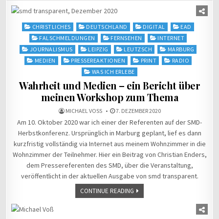
Posted
CHRISTLICHES
DEUTSCHLAND
DIGITAL
EAD
in
FALSCHMELDUNGEN
FERNSEHEN
INTERNET
JOURNALISMUS
LEIPZIG
LEUTZSCH
MARBURG
MEDIEN
PRESSEREAKTIONEN
PRINT
RADIO
WAS ICH ERLEBE
Wahrheit und Medien – ein Bericht über
meinen Workshop zum Thema
MICHAEL VOSS
7. DEZEMBER 2020
Am 10. Oktober 2020 war ich einer der Referenten auf der SMD-
Herbstkonferenz. Ursprünglich in Marburg geplant, lief es dann
kurzfristig vollständig via Internet aus meinem Wohnzimmer in die
Wohnzimmer der Teilnehmer. Hier ein Beitrag von Christian Enders,
dem Pressereferenten des SMD, über die Veranstaltung,
veröffentlicht in der aktuellen Ausgabe von smd transparent.
CONTINUE READING