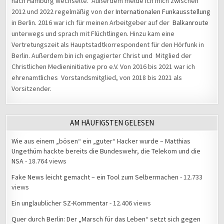
nach Hamburg wechselte. Außerdem melde ich mich zwischen
2012 und 2022 regelmäßig von der
Internationalen Funkausstellung
in Berlin. 2016 war ich für meinen Arbeitgeber auf der
Balkanroute
unterwegs und sprach mit Flüchtlingen. Hinzu kam eine
Vertretungszeit als Hauptstadtkorrespondent für den Hörfunk in
Berlin. Außerdem bin ich engagierter Christ und Mitglied der
Christlichen Medieninitiative pro e.V. Von 2016 bis 2021 war ich
ehrenamtliches Vorstandsmitglied, von 2018 bis 2021 als
Vorsitzender.
AM HÄUFIGSTEN GELESEN
Wie aus einem „bösen“ ein „guter“ Hacker wurde – Matthias
Ungethüm hackte bereits die Bundeswehr, die Telekom und die
NSA
- 18.764 views
Fake News leicht gemacht – ein Tool zum Selbermachen
- 12.733
views
Ein unglaublicher SZ-Kommentar
- 12.406 views
Quer durch Berlin: Der „Marsch für das Leben“ setzt sich gegen