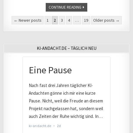
CONTINUE READING
Seitennummerierung
← Newer posts
1
2
3
4
…
19
Older posts →
der
Beiträge
KI-ANDACHT.DE – TÄGLICH NEU