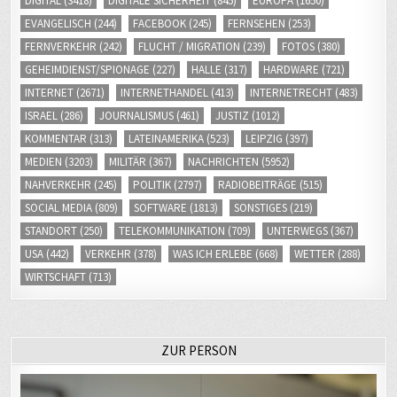
DIGITAL
(3418)
DIGITALE SICHERHEIT
(845)
EUROPA
(1650)
EVANGELISCH
(244)
FACEBOOK
(245)
FERNSEHEN
(253)
FERNVERKEHR
(242)
FLUCHT / MIGRATION
(239)
FOTOS
(380)
GEHEIMDIENST/SPIONAGE
(227)
HALLE
(317)
HARDWARE
(721)
INTERNET
(2671)
INTERNETHANDEL
(413)
INTERNETRECHT
(483)
ISRAEL
(286)
JOURNALISMUS
(461)
JUSTIZ
(1012)
KOMMENTAR
(313)
LATEINAMERIKA
(523)
LEIPZIG
(397)
MEDIEN
(3203)
MILITÄR
(367)
NACHRICHTEN
(5952)
NAHVERKEHR
(245)
POLITIK
(2797)
RADIOBEITRÄGE
(515)
SOCIAL MEDIA
(809)
SOFTWARE
(1813)
SONSTIGES
(219)
STANDORT
(250)
TELEKOMMUNIKATION
(709)
UNTERWEGS
(367)
USA
(442)
VERKEHR
(378)
WAS ICH ERLEBE
(668)
WETTER
(288)
WIRTSCHAFT
(713)
ZUR PERSON