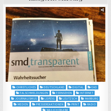
Posted
CHRISTLICHES
DEUTSCHLAND
DIGITAL
EAD
in
FALSCHMELDUNGEN
FERNSEHEN
INTERNET
JOURNALISMUS
LEIPZIG
LEUTZSCH
MARBURG
MEDIEN
PRESSEREAKTIONEN
PRINT
RADIO
WAS ICH ERLEBE