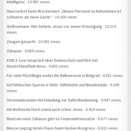
Intelligenz
- 10.981 views
Hausverbot beim Brockenwirt: „Neues Personal zu bekommen ist
schwerer als neue Gäste“
- 10.258 views
Gethsemane: Hier betete Jesus vor seiner Kreuzigung
- 10.214
views
Zeugen gesucht
- 10.001 views
Zuhause
- 9.889 views
#34C3: Live-Gespräch über Datenschutz und NSA mit
Deutschlandfunk Nova
- 9.602 views
Für viele Flüchtlinge endet die Balkanroute in Belgrad
- 9.581 views
Auf biblischen Spuren in Shilo: Stiftshütte und Bundeslade
- 9.299
views
Stromladesäulen mit Einladung zur Selbstbedienung
- 9.047 views
Am Bethesda-Teich stand auch schon Jesus
- 8.910 views
Rund um mein Zuhause gibt es Feuerwehreinsätze
- 8.877 views
Messe Leipzig Hotel-Chaos beim Hacker-Kongress
- 8.821 views