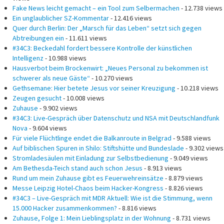
Fake News leicht gemacht – ein Tool zum Selbermachen
- 12.738 views
Ein unglaublicher SZ-Kommentar
- 12.416 views
Quer durch Berlin: Der „Marsch für das Leben“ setzt sich gegen
Abtreibungen ein
- 11.611 views
#34C3: Beckedahl fordert bessere Kontrolle der künstlichen
Intelligenz
- 10.988 views
Hausverbot beim Brockenwirt: „Neues Personal zu bekommen ist
schwerer als neue Gäste“
- 10.270 views
Gethsemane: Hier betete Jesus vor seiner Kreuzigung
- 10.218 views
Zeugen gesucht
- 10.008 views
Zuhause
- 9.902 views
#34C3: Live-Gespräch über Datenschutz und NSA mit Deutschlandfunk
Nova
- 9.604 views
Für viele Flüchtlinge endet die Balkanroute in Belgrad
- 9.588 views
Auf biblischen Spuren in Shilo: Stiftshütte und Bundeslade
- 9.302 views
Stromladesäulen mit Einladung zur Selbstbedienung
- 9.049 views
Am Bethesda-Teich stand auch schon Jesus
- 8.913 views
Rund um mein Zuhause gibt es Feuerwehreinsätze
- 8.879 views
Messe Leipzig Hotel-Chaos beim Hacker-Kongress
- 8.826 views
#34C3 – Live-Gespräch mit MDR Aktuell: Wie ist die Stimmung, wenn
15.000 Hacker zusammenkommen?
- 8.816 views
Zuhause, Folge 1: Mein Lieblingsplatz in der Wohnung
- 8.731 views