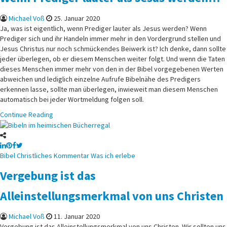
Michael Voß
25. Januar 2020
Ja, was ist eigentlich, wenn Prediger lauter als Jesus werden? Wenn
Prediger sich und ihr Handeln immer mehr in den Vordergrund stellen und
Jesus Christus nur noch schmückendes Beiwerk ist? Ich denke, dann sollte
jeder überlegen, ob er diesem Menschen weiter folgt. Und wenn die Taten
dieses Menschen immer mehr von den in der Bibel vorgegebenen Werten
abweichen und lediglich einzelne Aufrufe Bibelnähe des Predigers
erkennen lasse, sollte man überlegen, inwieweit man diesem Menschen
automatisch bei jeder Wortmeldung folgen soll.
Continue Reading
Posted
Bibel
Christliches
Kommentar
Was ich erlebe
in
Vergebung ist das
Alleinstellungsmerkmal von uns Christen
Michael Voß
11. Januar 2020
Vergebung ist das Alleinstellungsmerkmal von uns Christen. Wir sollten uns