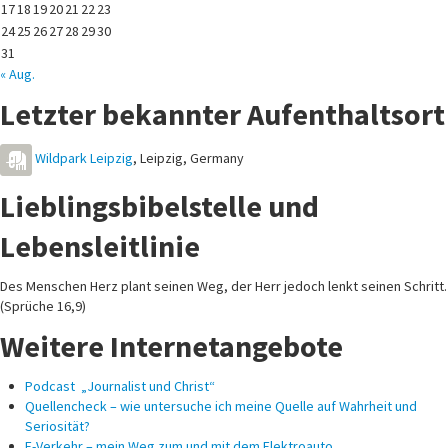
17
18
19
20
21
22
23
24
25
26
27
28
29
30
31
« Aug.
Letzter bekannter Aufenthaltsort
Wildpark Leipzig
,
Leipzig
,
Germany
Lieblingsbibelstelle und
Lebensleitlinie
Des Menschen Herz plant seinen Weg, der Herr jedoch lenkt seinen Schritt.
(Sprüche 16,9)
Weitere Internetangebote
Podcast „Journalist und Christ“
Quellencheck – wie untersuche ich meine Quelle auf Wahrheit und
Seriosität?
E-Verkehr – mein Weg zum und mit dem Elektroauto