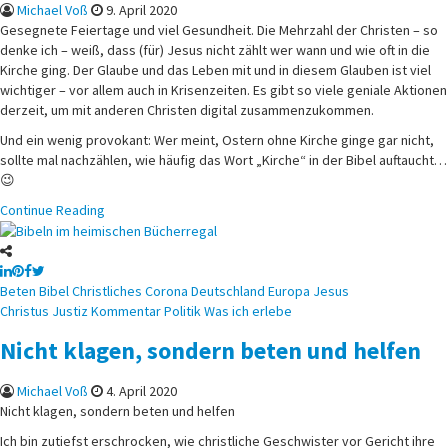
Michael Voß
9. April 2020
Gesegnete Feiertage und viel Gesundheit. Die Mehrzahl der Christen – so
denke ich – weiß, dass (für) Jesus nicht zählt wer wann und wie oft in die
Kirche ging. Der Glaube und das Leben mit und in diesem Glauben ist viel
wichtiger – vor allem auch in Krisenzeiten. Es gibt so viele geniale Aktionen
derzeit, um mit anderen Christen digital zusammenzukommen.
Und ein wenig provokant: Wer meint, Ostern ohne Kirche ginge gar nicht,
sollte mal nachzählen, wie häufig das Wort „Kirche“ in der Bibel auftaucht…
😉
Continue Reading
Posted
Beten
Bibel
Christliches
Corona
Deutschland
Europa
Jesus
in
Christus
Justiz
Kommentar
Politik
Was ich erlebe
Nicht klagen, sondern beten und helfen
Michael Voß
4. April 2020
Nicht klagen, sondern beten und helfen
Ich bin zutiefst erschrocken, wie christliche Geschwister vor Gericht ihre