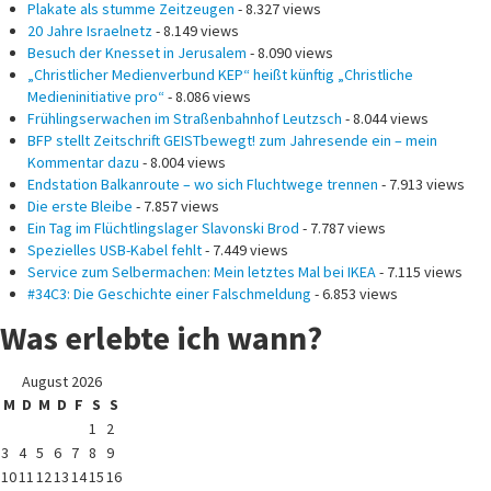
Plakate als stumme Zeitzeugen
- 8.327 views
20 Jahre Israelnetz
- 8.149 views
Besuch der Knesset in Jerusalem
- 8.090 views
„Christlicher Medienverbund KEP“ heißt künftig „Christliche
Medieninitiative pro“
- 8.086 views
Frühlingserwachen im Straßenbahnhof Leutzsch
- 8.044 views
BFP stellt Zeitschrift GEISTbewegt! zum Jahresende ein – mein
Kommentar dazu
- 8.004 views
Endstation Balkanroute – wo sich Fluchtwege trennen
- 7.913 views
Die erste Bleibe
- 7.857 views
Ein Tag im Flüchtlingslager Slavonski Brod
- 7.787 views
Spezielles USB-Kabel fehlt
- 7.449 views
Service zum Selbermachen: Mein letztes Mal bei IKEA
- 7.115 views
#34C3: Die Geschichte einer Falschmeldung
- 6.853 views
Was erlebte ich wann?
August 2026
M
D
M
D
F
S
S
1
2
3
4
5
6
7
8
9
10
11
12
13
14
15
16