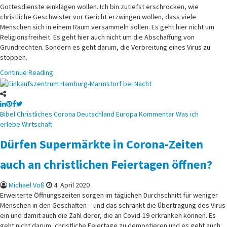
Gottesdienste einklagen wollen. Ich bin zutiefst erschrocken, wie
christliche Geschwister vor Gericht erzwingen wollen, dass viele
Menschen sich in einem Raum versammeln sollen. Es geht hier nicht um
Religionsfreiheit. Es geht hier auch nicht um die Abschaffung von
Grundrechten. Sondern es geht darum, die Verbreitung eines Virus zu
stoppen.
Continue Reading
Posted
Bibel
Christliches
Corona
Deutschland
Europa
Kommentar
Was ich
in
erlebe
Wirtschaft
Dürfen Supermärkte in Corona-Zeiten
auch an christlichen Feiertagen öffnen?
Michael Voß
4. April 2020
Erweiterte Öffnungszeiten sorgen im täglichen Durchschnitt für weniger
Menschen in den Geschäften – und das schränkt die Übertragung des Virus
ein und damit auch die Zahl derer, die an Covid-19 erkranken können. Es
geht nicht darum, christliche Feiertage zu demontieren und es geht auch