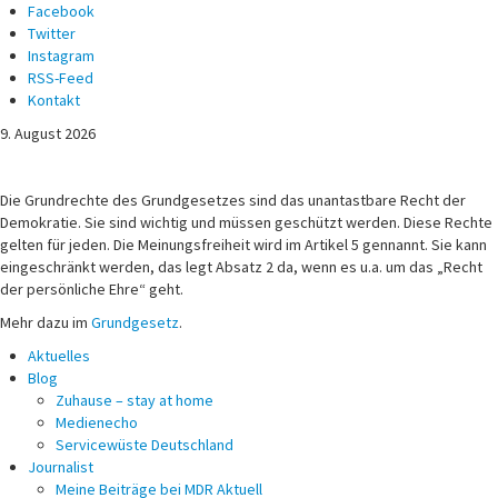
Facebook
Twitter
Instagram
RSS-Feed
Kontakt
9. August 2026
Michael Voß
Journalist und Christ
Die Grundrechte des Grundgesetzes sind das unantastbare Recht der
Demokratie. Sie sind wichtig und müssen geschützt werden. Diese Rechte
gelten für jeden. Die Meinungsfreiheit wird im Artikel 5 gennannt. Sie kann
eingeschränkt werden, das legt Absatz 2 da, wenn es u.a. um das „Recht
der persönliche Ehre“ geht.
Mehr dazu im
Grundgesetz
.
Aktuelles
Blog
Zuhause – stay at home
Medienecho
Servicewüste Deutschland
Journalist
Meine Beiträge bei MDR Aktuell