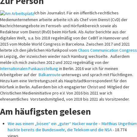
Zur Person
Ich bin Journalist. Für ein öffentlich-rechtliches
Medienunternehmen arbeite arbeite ich als Chef vom Dienst (CvD) der
Nachrichtenangebote im Fernseh- und Hörfunkbereich sowie als
Redakteur vom Dienst (RvD) beim Hörfunk. Als Autor berichte aus der
digitalen Welt, u.a. bis 2018 regelmäßig von der CeBIT in Hannover und
2015 vom Mobile World Congress in Barcelona. Zwischen 2017 und 2021
leitete ich den jährlichen Hörfunkpool vom
Chaos Communication Congress
in Leipzig, der inzwischen wieder nach Hamburg wechselte. Außerdem
melde ich mich zwischen 2012 und 2022 regelmäßig von der
Internationalen Funkausstellung
in Berlin. 2016 war ich für meinen
Arbeitgeber auf der
Balkanroute
unterwegs und sprach mit Flüchtlingen.
Hinzu kam eine Vertretungszeit als Hauptstadtkorrespondent für den
Hörfunk in Berlin. Außerdem bin ich engagierter Christ und Mitglied der
Christlichen Medieninitiative pro e.V. Von 2016 bis 2021 war ich
ehrenamtliches Vorstandsmitglied, von 2018 bis 2021 als Vorsitzender.
Am häufigsten gelesen
Wie aus einem „bösen“ ein „guter“ Hacker wurde – Matthias Ungethüm
hackte bereits die Bundeswehr, die Telekom und die NSA
- 18.774
views