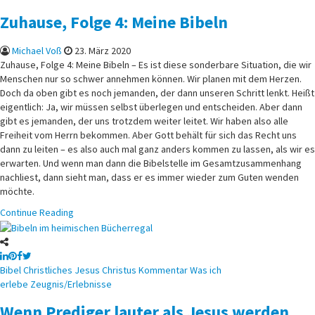
Zuhause, Folge 4: Meine Bibeln
Michael Voß
23. März 2020
Zuhause, Folge 4: Meine Bibeln – Es ist diese sonderbare Situation, die wir
Menschen nur so schwer annehmen können. Wir planen mit dem Herzen.
Doch da oben gibt es noch jemanden, der dann unseren Schritt lenkt. Heißt
eigentlich: Ja, wir müssen selbst überlegen und entscheiden. Aber dann
gibt es jemanden, der uns trotzdem weiter leitet. Wir haben also alle
Freiheit vom Herrn bekommen. Aber Gott behält für sich das Recht uns
dann zu leiten – es also auch mal ganz anders kommen zu lassen, als wir es
erwarten. Und wenn man dann die Bibelstelle im Gesamtzusammenhang
nachliest, dann sieht man, dass er es immer wieder zum Guten wenden
möchte.
Continue Reading
Posted
Bibel
Christliches
Jesus Christus
Kommentar
Was ich
in
erlebe
Zeugnis/Erlebnisse
Wenn Prediger lauter als Jesus werden…