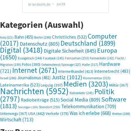
Kategorien (Auswahl)
Computer
Bahn
(455)
Christliches
(532)
Berlin
(280)
Auto
(221)
(2017)
Deutschland
(1899)
Datenschutz
(805)
Digital
(3418)
Europa
Digitale Sicherheit
(845)
(1650)
Evangelisch
(244)
Facebook
(245)
Fernsehen
(253)
Fernverkehr
(242)
Flucht /
Hardware
Fotos
(380)
Halle
(317)
Migration
(239)
Geheimdienst/Spionage
(227)
Internet
(2671)
(721)
Internetrecht
(483)
Internethandel
(413)
Justiz
(1012)
Journalismus
(461)
Kommentar
(313)
Israel
(286)
Medien
(3203)
Lateinamerika
(523)
Leipzig
(397)
Militär
(367)
Nachrichten
(5952)
Politik
Nahverkehr
(245)
(2797)
Software
Social Media
(809)
Radiobeiträge
(515)
(1813)
Telekommunikation
(709)
Standort
(250)
Sonstiges
(219)
Was ich erlebe
(668)
USA
(442)
Verkehr
(378)
Unterwegs
(367)
Wetter
(288)
Wirtschaft
(713)