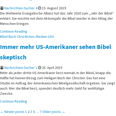
Nachrichten-Sucher 4
15. August 2019
Die Weltweite Evangelische Allianz hat das Jahr 2020 zum „Jahr der Bibel“
erklärt. Sie möchte mit dem Aktionsjahr die Bibel wieder in den Alltag der
Menschen bringen.
Continue Reading
Posted
Bibel
Buch
Christliches
Medien
USA
in
Immer mehr US-Amerikaner sehen Bibel
skeptisch
Nachrichten-Sucher 1
25. April 2019
Mehr als jeder dritte US-Amerikaner liest niemals in der Bibel, knapp die
Hälfte hat keinen Bezug zum Heiligen Buch der Christen. Das hat eine
Studie im Auftrag der Amerikanischen Bibelgesellschaft ergeben. Sie zeigt
auch: Wer die Bibel liest, spendet deutlich mehr Geld für wohltätige
Zwecke.
Continue Reading
Seitennummerierung
← Newer posts
1
2
3
4
…
7
Older posts →