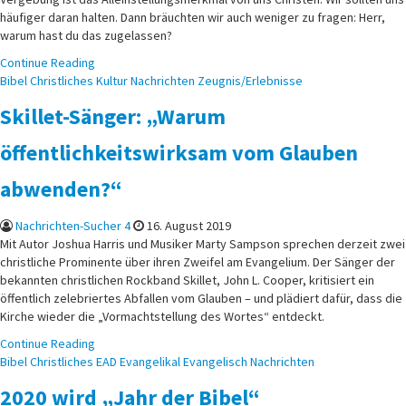
häufiger daran halten. Dann bräuchten wir auch weniger zu fragen: Herr,
warum hast du das zugelassen?
Continue Reading
Posted
Bibel
Christliches
Kultur
Nachrichten
Zeugnis/Erlebnisse
in
Skillet-Sänger: „Warum
öffentlichkeitswirksam vom Glauben
abwenden?“
Nachrichten-Sucher 4
16. August 2019
Mit Autor Joshua Harris und Musiker Marty Sampson sprechen derzeit zwei
christliche Prominente über ihren Zweifel am Evangelium. Der Sänger der
bekannten christlichen Rockband Skillet, John L. Cooper, kritisiert ein
öffentlich zelebriertes Abfallen vom Glauben – und plädiert dafür, dass die
Kirche wieder die „Vormachtstellung des Wortes“ entdeckt.
Continue Reading
Posted
Bibel
Christliches
EAD
Evangelikal
Evangelisch
Nachrichten
in
2020 wird „Jahr der Bibel“