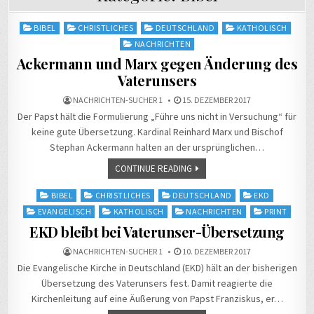
Posted
BIBEL
CHRISTLICHES
DEUTSCHLAND
KATHOLISCH
in
NACHRICHTEN
Ackermann und Marx gegen Änderung des
Vaterunsers
NACHRICHTEN-SUCHER 1
15. DEZEMBER 2017
Der Papst hält die Formulierung „Führe uns nicht in Versuchung“ für
keine gute Übersetzung. Kardinal Reinhard Marx und Bischof
Stephan Ackermann halten an der ursprünglichen…
CONTINUE READING
Posted
BIBEL
CHRISTLICHES
DEUTSCHLAND
EKD
in
EVANGELISCH
KATHOLISCH
NACHRICHTEN
PRINT
EKD bleibt bei Vaterunser-Übersetzung
NACHRICHTEN-SUCHER 1
10. DEZEMBER 2017
Die Evangelische Kirche in Deutschland (EKD) hält an der bisherigen
Übersetzung des Vaterunsers fest. Damit reagierte die
Kirchenleitung auf eine Äußerung von Papst Franziskus, er…