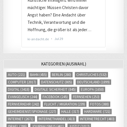
KATEGORIEN (AUSWAHL)
AUTO
(221)
BAHN
(455)
BERLIN
(280)
CHRISTLICHES
(532)
COMPUTER
(2017)
DATENSCHUTZ
(805)
DEUTSCHLAND
(1899)
DIGITAL
(3418)
DIGITALE SICHERHEIT
(845)
EUROPA
(1650)
EVANGELISCH
(244)
FACEBOOK
(245)
FERNSEHEN
(253)
FERNVERKEHR
(242)
FLUCHT / MIGRATION
(239)
FOTOS
(380)
GEHEIMDIENST/SPIONAGE
(227)
HALLE
(317)
HARDWARE
(721)
INTERNET
(2671)
INTERNETHANDEL
(413)
INTERNETRECHT
(483)
ISRAEL
(286)
JOURNALISMUS
(461)
JUSTIZ
(1012)