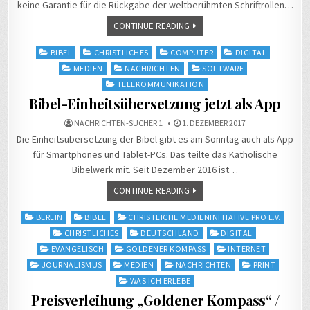
keine Garantie für die Rückgabe der weltberühmten Schriftrollen…
CONTINUE READING
Posted
BIBEL
CHRISTLICHES
COMPUTER
DIGITAL
in
MEDIEN
NACHRICHTEN
SOFTWARE
TELEKOMMUNIKATION
Bibel-Einheitsübersetzung jetzt als App
NACHRICHTEN-SUCHER 1
1. DEZEMBER 2017
Die Einheitsübersetzung der Bibel gibt es am Sonntag auch als App
für Smartphones und Tablet-PCs. Das teilte das Katholische
Bibelwerk mit. Seit Dezember 2016 ist…
CONTINUE READING
Posted
BERLIN
BIBEL
CHRISTLICHE MEDIENINITIATIVE PRO E.V.
in
CHRISTLICHES
DEUTSCHLAND
DIGITAL
EVANGELISCH
GOLDENER KOMPASS
INTERNET
JOURNALISMUS
MEDIEN
NACHRICHTEN
PRINT
WAS ICH ERLEBE
Preisverleihung „Goldener Kompass“ /