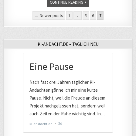
CONTINUE READING
Seitennummerierung
← Newer posts
1
…
5
6
7
der
Beiträge
KI-ANDACHT.DE – TÄGLICH NEU