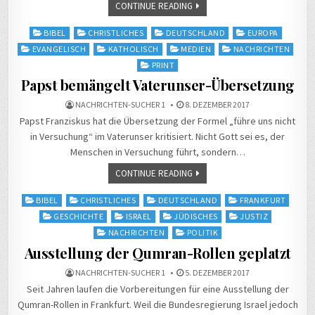
CONTINUE READING
Posted
BIBEL
CHRISTLICHES
DEUTSCHLAND
EUROPA
in
EVANGELISCH
KATHOLISCH
MEDIEN
NACHRICHTEN
PRINT
Papst bemängelt Vaterunser-Übersetzung
NACHRICHTEN-SUCHER 1
8. DEZEMBER 2017
Papst Franziskus hat die Übersetzung der Formel „führe uns nicht
in Versuchung“ im Vaterunser kritisiert. Nicht Gott sei es, der
Menschen in Versuchung führt, sondern…
CONTINUE READING
Posted
BIBEL
CHRISTLICHES
DEUTSCHLAND
FRANKFURT
in
GESCHICHTE
ISRAEL
JÜDISCHES
JUSTIZ
NACHRICHTEN
POLITIK
Ausstellung der Qumran-Rollen geplatzt
NACHRICHTEN-SUCHER 1
5. DEZEMBER 2017
Seit Jahren laufen die Vorbereitungen für eine Ausstellung der
Qumran-Rollen in Frankfurt. Weil die Bundesregierung Israel jedoch