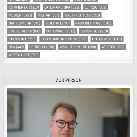
KOMMENTAR
(313)
LATEINAMERIKA
(523)
LEIPZIG
(397)
MEDIEN
(3203)
MILITÄR
(367)
NACHRICHTEN
(5952)
NAHVERKEHR
(245)
POLITIK
(2797)
RADIOBEITRÄGE
(515)
SOCIAL MEDIA
(809)
SOFTWARE
(1813)
SONSTIGES
(219)
STANDORT
(250)
TELEKOMMUNIKATION
(709)
UNTERWEGS
(367)
USA
(442)
VERKEHR
(378)
WAS ICH ERLEBE
(668)
WETTER
(288)
WIRTSCHAFT
(713)
ZUR PERSON