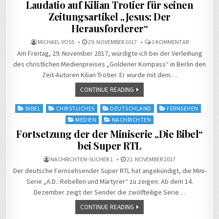
Laudatio auf Kilian Trotier für seinen
Zeitungsartikel „Jesus: Der
Herausforderer“
ZU
MICHAEL VOSS
29. NOVEMBER 2017
1 KOMMENTAR
PREISVERLE
Am Freitag, 29. November 2017, würdigte ich bei der Verleihung
„GOLDENER
KOMPASS“
des christlichen Medienpreises „Goldener Kompass“ in Berlin den
/
LAUDATIO
Zeit-Autoren Kilian Trotier. Er wurde mit dem…
AUF
KILIAN
TROTIER
CONTINUE READING
FÜR
SEINEN
ZEITUNGSAR
Posted
BIBEL
CHRISTLICHES
DEUTSCHLAND
FERNSEHEN
„JESUS:
in
DER
MEDIEN
NACHRICHTEN
HERAUSFOR
Fortsetzung der der Miniserie „Die Bibel“
bei Super RTL
NACHRICHTEN-SUCHER 1
21. NOVEMBER 2017
Der deutsche Fernsehsender Super RTL hat angekündigt, die Mini-
Serie „A.D.: Rebellen und Märtyrer“ zu zeigen. Ab dem 14.
Dezember zeigt der Sender die zwölfteilige Serie…
CONTINUE READING