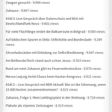
Zeugen gesucht
- 9.999 views
Zuhause
- 9.887 views
#34C3: Live-Gespräch über Datenschutz und NSA mit
Deutschlandfunk Nova
- 9.602 views
Für viele Flüchtlinge endet die Balkanroute in Belgrad
- 9.580 views
Auf biblischen Spuren in Shilo: Stiftshütte und Bundeslade
- 9.299
views
Stromladesäulen mit Einladung zur Selbstbedienung
- 9.047 views
Am Bethesda-Teich stand auch schon Jesus
- 8.910 views
Rund um mein Zuhause gibt es Feuerwehreinsätze
- 8.876 views
Messe Leipzig Hotel-Chaos beim Hacker-Kongress
- 8.821 views
#34C3 – Live-Gespräch mit MDR Aktuell: Wie ist die Stimmung, wenn
15.000 Hacker zusammenkommen?
- 8.815 views
Zuhause, Folge 1: Mein Lieblingsplatz in der Wohnung
- 8.724 views
Plakate als stumme Zeitzeugen
- 8.319 views