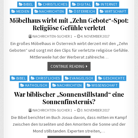
Posted
BIBEL
CHRISTLICHES
DIGITAL
INTERNET
in
MEDIEN
NACHRICHTEN
ÖSTERREICH
WIRTSCHAFT
Möbelhaus wirbt mit „Zehn Gebote“-Spot:
Religiöse Gefühle verletzt
NACHRICHTEN-SUCHER 1
4. NOVEMBER 2017
Ein großes Möbelhaus in Österreich wirbt derzeit mit den „Zehn
Geboten“ und sorgt mit den Clips für verletzte religiöse Gefühle.
Mittlerweile hat der Werberat zahlreiche…
CONTINUE READING
Posted
BIBEL
CHRISTLICHES
EVANGELISCH
GESCHICHTE
in
KATHOLISCH
NACHRICHTEN
WISSENSCHAFT
War biblischer „Sonnenstillstand“ eine
Sonnenfinsternis?
NACHRICHTEN-SUCHER 1
3. NOVEMBER 2017
Die Bibel berichtet im Buch Josua davon, dass mitten im Kampf
zwischen den Israeliten und den Amoritern die Sonne und der
Mond stillstanden. Experten streiten,…