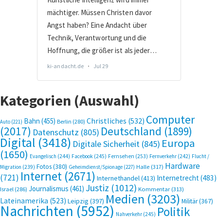
Kategorien (Auswahl)
Computer
Bahn
(455)
Christliches
(532)
Berlin
(280)
Auto
(221)
(2017)
Deutschland
(1899)
Datenschutz
(805)
Digital
(3418)
Europa
Digitale Sicherheit
(845)
(1650)
Evangelisch
(244)
Facebook
(245)
Fernsehen
(253)
Fernverkehr
(242)
Flucht /
Hardware
Fotos
(380)
Halle
(317)
Migration
(239)
Geheimdienst/Spionage
(227)
Internet
(2671)
(721)
Internetrecht
(483)
Internethandel
(413)
Justiz
(1012)
Journalismus
(461)
Kommentar
(313)
Israel
(286)
Medien
(3203)
Lateinamerika
(523)
Leipzig
(397)
Militär
(367)
Nachrichten
(5952)
Politik
Nahverkehr
(245)