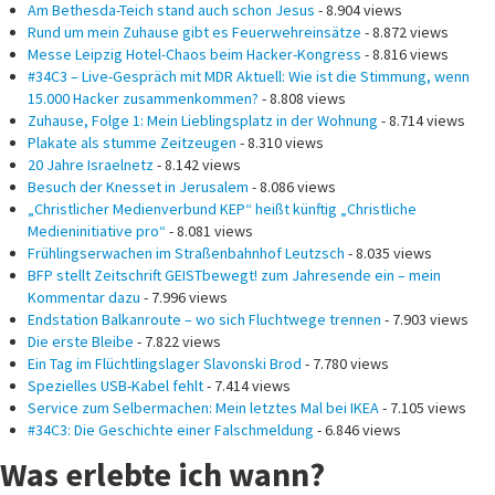
Am Bethesda-Teich stand auch schon Jesus
- 8.904 views
Rund um mein Zuhause gibt es Feuerwehreinsätze
- 8.872 views
Messe Leipzig Hotel-Chaos beim Hacker-Kongress
- 8.816 views
#34C3 – Live-Gespräch mit MDR Aktuell: Wie ist die Stimmung, wenn
15.000 Hacker zusammenkommen?
- 8.808 views
Zuhause, Folge 1: Mein Lieblingsplatz in der Wohnung
- 8.714 views
Plakate als stumme Zeitzeugen
- 8.310 views
20 Jahre Israelnetz
- 8.142 views
Besuch der Knesset in Jerusalem
- 8.086 views
„Christlicher Medienverbund KEP“ heißt künftig „Christliche
Medieninitiative pro“
- 8.081 views
Frühlingserwachen im Straßenbahnhof Leutzsch
- 8.035 views
BFP stellt Zeitschrift GEISTbewegt! zum Jahresende ein – mein
Kommentar dazu
- 7.996 views
Endstation Balkanroute – wo sich Fluchtwege trennen
- 7.903 views
Die erste Bleibe
- 7.822 views
Ein Tag im Flüchtlingslager Slavonski Brod
- 7.780 views
Spezielles USB-Kabel fehlt
- 7.414 views
Service zum Selbermachen: Mein letztes Mal bei IKEA
- 7.105 views
#34C3: Die Geschichte einer Falschmeldung
- 6.846 views
Was erlebte ich wann?