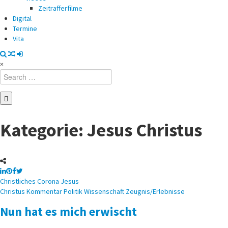
Zeitrafferfilme
Digital
Termine
Vita
×
Search
for:
Kategorie:
Jesus Christus
Posted
Christliches
Corona
Jesus
in
Christus
Kommentar
Politik
Wissenschaft
Zeugnis/Erlebnisse
Nun hat es mich erwischt