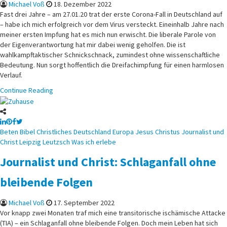
Michael Voß
18. Dezember 2022
Fast drei Jahre – am 27.01.20 trat der erste Corona-Fall in Deutschland auf
– habe ich mich erfolgreich vor dem Virus versteckt. Eineinhalb Jahre nach
meiner ersten Impfung hat es mich nun erwischt. Die liberale Parole von
der Eigenverantwortung hat mir dabei wenig geholfen. Die ist
wahlkampftaktischer Schnickschnack, zumindest ohne wissenschaftliche
Bedeutung. Nun sorgt hoffentlich die Dreifachimpfung für einen harmlosen
Verlauf.
Continue Reading
Posted
Beten
Bibel
Christliches
Deutschland
Europa
Jesus Christus
Journalist und
in
Christ
Leipzig
Leutzsch
Was ich erlebe
Journalist und Christ: Schlaganfall ohne
bleibende Folgen
Michael Voß
17. September 2022
Vor knapp zwei Monaten traf mich eine transitorische ischämische Attacke
(TIA) – ein Schlaganfall ohne bleibende Folgen. Doch mein Leben hat sich