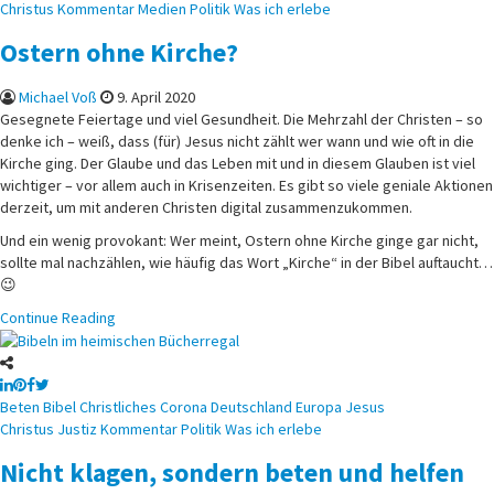
in
Christus
Kommentar
Medien
Politik
Was ich erlebe
Ostern ohne Kirche?
Michael Voß
9. April 2020
Gesegnete Feiertage und viel Gesundheit. Die Mehrzahl der Christen – so
denke ich – weiß, dass (für) Jesus nicht zählt wer wann und wie oft in die
Kirche ging. Der Glaube und das Leben mit und in diesem Glauben ist viel
wichtiger – vor allem auch in Krisenzeiten. Es gibt so viele geniale Aktionen
derzeit, um mit anderen Christen digital zusammenzukommen.
Und ein wenig provokant: Wer meint, Ostern ohne Kirche ginge gar nicht,
sollte mal nachzählen, wie häufig das Wort „Kirche“ in der Bibel auftaucht…
😉
Continue Reading
Posted
Beten
Bibel
Christliches
Corona
Deutschland
Europa
Jesus
in
Christus
Justiz
Kommentar
Politik
Was ich erlebe
Nicht klagen, sondern beten und helfen