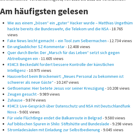
Am häufigsten gelesen
Wie aus einem „bösen“ ein „guter“ Hacker wurde – Matthias Ungethüm
hackte bereits die Bundeswehr, die Telekom und die NSA
- 18.765
views
Fake News leicht gemacht – ein Tool zum Selbermachen
- 12.734 views
Ein unglaublicher SZ-Kommentar
- 12.408 views
Quer durch Berlin: Der „Marsch für das Leben“ setzt sich gegen
Abtreibungen ein
- 11.605 views
#34C3: Beckedahl fordert bessere Kontrolle der künstlichen
Intelligenz
- 10.975 views
Hausverbot beim Brockenwirt: „Neues Personal zu bekommen ist
schwerer als neue Gäste“
- 10.247 views
Gethsemane: Hier betete Jesus vor seiner Kreuzigung
- 10.208 views
Zeugen gesucht
- 9.989 views
Zuhause
- 9.874 views
#34C3: Live-Gespräch über Datenschutz und NSA mit Deutschlandfunk
Nova
- 9.601 views
Für viele Flüchtlinge endet die Balkanroute in Belgrad
- 9.580 views
Auf biblischen Spuren in Shilo: Stiftshütte und Bundeslade
- 9.298 views
Stromladesäulen mit Einladung zur Selbstbedienung
- 9.045 views