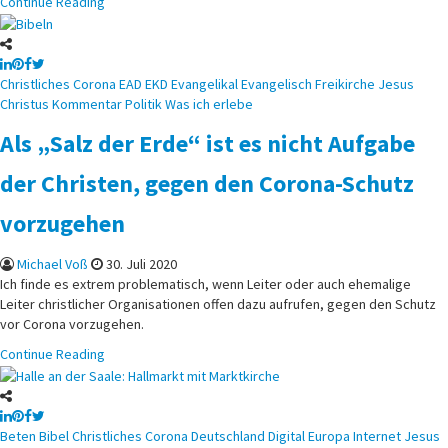
Continue Reading
Posted
Christliches
Corona
EAD
EKD
Evangelikal
Evangelisch
Freikirche
Jesus
in
Christus
Kommentar
Politik
Was ich erlebe
Als „Salz der Erde“ ist es nicht Aufgabe
der Christen, gegen den Corona-Schutz
vorzugehen
Michael Voß
30. Juli 2020
Ich finde es extrem problematisch, wenn Leiter oder auch ehemalige
Leiter christlicher Organisationen offen dazu aufrufen, gegen den Schutz
vor Corona vorzugehen.
Continue Reading
Posted
Beten
Bibel
Christliches
Corona
Deutschland
Digital
Europa
Internet
Jesus