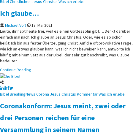
Posted
Bibel
Christliches
Jesus Christus
Was ich erlebe
in
Ich glaube…
Michael Voß
13. Mai 2021
Leute, ihr habt heute frei, weil es einen Gottessohn gibt…. Denkt darüber
einfach mal nach. Ich glaube an Jesus Christus. Oder, wie es so schön
heißt: Ich bin aus fester Überzeugung Christ. Auf die oft provokative Frage,
wie ich an etwas glauben kann, was ich nicht beweisen kann, antworte ich
häufig mit einem Satz aus der Bibel, der sehr gut beschreibt, was Glaube
bedeutet.
Continue Reading
Posted
Bibel
BreakingNews
Corona
Jesus Christus
Kommentar
Was ich erlebe
in
Coronakonform: Jesus meint, zwei oder
drei Personen reichen für eine
Versammlung in seinem Namen