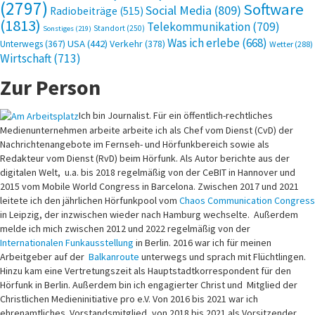
(2797)
Software
Social Media
(809)
Radiobeiträge
(515)
(1813)
Telekommunikation
(709)
Standort
(250)
Sonstiges
(219)
Was ich erlebe
(668)
USA
(442)
Verkehr
(378)
Unterwegs
(367)
Wetter
(288)
Wirtschaft
(713)
Zur Person
Ich bin Journalist. Für ein öffentlich-rechtliches
Medienunternehmen arbeite arbeite ich als Chef vom Dienst (CvD) der
Nachrichtenangebote im Fernseh- und Hörfunkbereich sowie als
Redakteur vom Dienst (RvD) beim Hörfunk. Als Autor berichte aus der
digitalen Welt, u.a. bis 2018 regelmäßig von der CeBIT in Hannover und
2015 vom Mobile World Congress in Barcelona. Zwischen 2017 und 2021
leitete ich den jährlichen Hörfunkpool vom
Chaos Communication Congress
in Leipzig, der inzwischen wieder nach Hamburg wechselte. Außerdem
melde ich mich zwischen 2012 und 2022 regelmäßig von der
Internationalen Funkausstellung
in Berlin. 2016 war ich für meinen
Arbeitgeber auf der
Balkanroute
unterwegs und sprach mit Flüchtlingen.
Hinzu kam eine Vertretungszeit als Hauptstadtkorrespondent für den
Hörfunk in Berlin. Außerdem bin ich engagierter Christ und Mitglied der
Christlichen Medieninitiative pro e.V. Von 2016 bis 2021 war ich
ehrenamtliches Vorstandsmitglied, von 2018 bis 2021 als Vorsitzender.