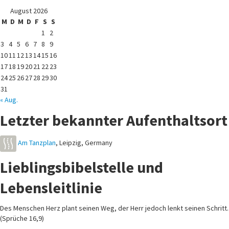
August 2026
M
D
M
D
F
S
S
1
2
3
4
5
6
7
8
9
10
11
12
13
14
15
16
17
18
19
20
21
22
23
24
25
26
27
28
29
30
31
« Aug.
Letzter bekannter Aufenthaltsort
Am Tanzplan
,
Leipzig
,
Germany
Lieblingsbibelstelle und
Lebensleitlinie
Des Menschen Herz plant seinen Weg, der Herr jedoch lenkt seinen Schritt.
(Sprüche 16,9)