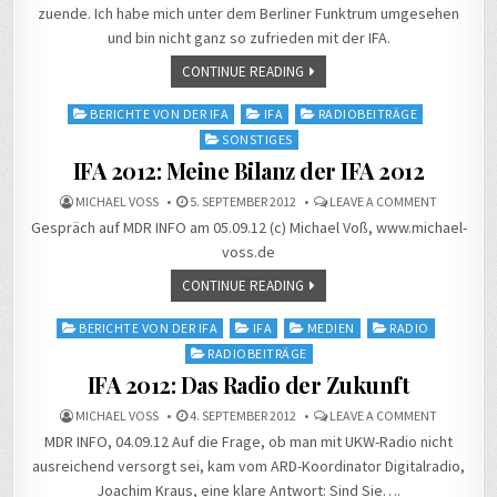
LILA
zuende. Ich habe mich unter dem Berliner Funktrum umgesehen
WOLKEN
AUF
und bin nicht ganz so zufrieden mit der IFA.
DER
FUNKAUS
CONTINUE READING
Posted
BERICHTE VON DER IFA
IFA
RADIOBEITRÄGE
in
SONSTIGES
IFA 2012: Meine Bilanz der IFA 2012
ON
MICHAEL VOSS
5. SEPTEMBER 2012
LEAVE A COMMENT
IFA
Gespräch auf MDR INFO am 05.09.12 (c) Michael Voß, www.michael-
2012:
MEINE
voss.de
BILANZ
DER
IFA
CONTINUE READING
2012
Posted
BERICHTE VON DER IFA
IFA
MEDIEN
RADIO
in
RADIOBEITRÄGE
IFA 2012: Das Radio der Zukunft
ON
MICHAEL VOSS
4. SEPTEMBER 2012
LEAVE A COMMENT
IFA
MDR INFO, 04.09.12 Auf die Frage, ob man mit UKW-Radio nicht
2012:
DAS
ausreichend versorgt sei, kam vom ARD-Koordinator Digitalradio,
RADIO
DER
Joachim Kraus, eine klare Antwort: Sind Sie….
ZUKUNFT