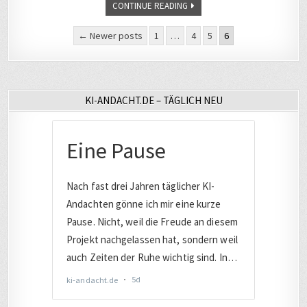
TATSÄCHLI
CONTINUE READING
SEIN
Seitennummerierung
← Newer posts
1
…
4
5
6
der
Beiträge
KI-ANDACHT.DE – TÄGLICH NEU