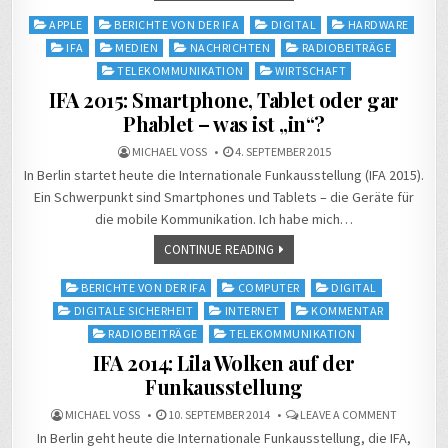
Posted
APPLE
BERICHTE VON DER IFA
DIGITAL
HARDWARE
in
IFA
MEDIEN
NACHRICHTEN
RADIOBEITRÄGE
TELEKOMMUNIKATION
WIRTSCHAFT
IFA 2015: Smartphone, Tablet oder gar
Phablet – was ist „in“?
MICHAEL VOSS
4. SEPTEMBER 2015
In Berlin startet heute die Internationale Funkausstellung (IFA 2015).
Ein Schwerpunkt sind Smartphones und Tablets – die Geräte für
die mobile Kommunikation. Ich habe mich…
CONTINUE READING
Posted
BERICHTE VON DER IFA
COMPUTER
DIGITAL
in
DIGITALE SICHERHEIT
INTERNET
KOMMENTAR
RADIOBEITRÄGE
TELEKOMMUNIKATION
IFA 2014: Lila Wolken auf der
Funkausstellung
ON
MICHAEL VOSS
10. SEPTEMBER 2014
LEAVE A COMMENT
IFA
In Berlin geht heute die Internationale Funkausstellung, die IFA,
2014: