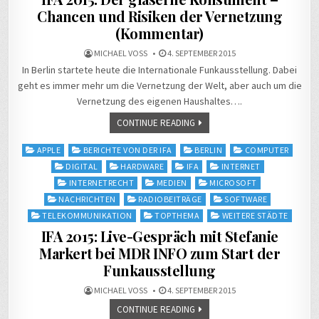
Chancen und Risiken der Vernetzung
(Kommentar)
MICHAEL VOSS
4. SEPTEMBER 2015
In Berlin startete heute die Internationale Funkausstellung. Dabei
geht es immer mehr um die Vernetzung der Welt, aber auch um die
Vernetzung des eigenen Haushaltes….
CONTINUE READING
Posted
APPLE
BERICHTE VON DER IFA
BERLIN
COMPUTER
in
DIGITAL
HARDWARE
IFA
INTERNET
INTERNETRECHT
MEDIEN
MICROSOFT
NACHRICHTEN
RADIOBEITRÄGE
SOFTWARE
TELEKOMMUNIKATION
TOPTHEMA
WEITERE STÄDTE
IFA 2015: Live-Gespräch mit Stefanie
Markert bei MDR INFO zum Start der
Funkausstellung
MICHAEL VOSS
4. SEPTEMBER 2015
CONTINUE READING