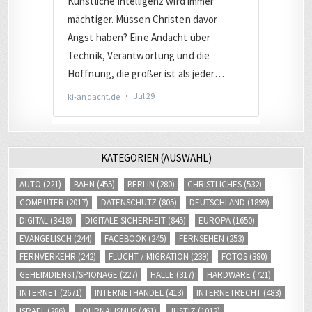
KATEGORIEN (AUSWAHL)
AUTO
(221)
BAHN
(455)
BERLIN
(280)
CHRISTLICHES
(532)
COMPUTER
(2017)
DATENSCHUTZ
(805)
DEUTSCHLAND
(1899)
DIGITAL
(3418)
DIGITALE SICHERHEIT
(845)
EUROPA
(1650)
EVANGELISCH
(244)
FACEBOOK
(245)
FERNSEHEN
(253)
FERNVERKEHR
(242)
FLUCHT / MIGRATION
(239)
FOTOS
(380)
GEHEIMDIENST/SPIONAGE
(227)
HALLE
(317)
HARDWARE
(721)
INTERNET
(2671)
INTERNETHANDEL
(413)
INTERNETRECHT
(483)
ISRAEL
(286)
JOURNALISMUS
(461)
JUSTIZ
(1012)