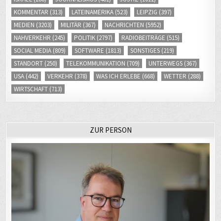
KOMMENTAR
(313)
LATEINAMERIKA
(523)
LEIPZIG
(397)
MEDIEN
(3203)
MILITÄR
(367)
NACHRICHTEN
(5952)
NAHVERKEHR
(245)
POLITIK
(2797)
RADIOBEITRÄGE
(515)
SOCIAL MEDIA
(809)
SOFTWARE
(1813)
SONSTIGES
(219)
STANDORT
(250)
TELEKOMMUNIKATION
(709)
UNTERWEGS
(367)
USA
(442)
VERKEHR
(378)
WAS ICH ERLEBE
(668)
WETTER
(288)
WIRTSCHAFT
(713)
ZUR PERSON