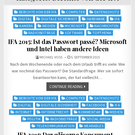
Posted
BERICHTE VON DER IFA
COMPUTER
DATENSCHUTZ
in
DIGITAL
DIGITALE SICHERHEIT
HARDWARE
IFA
KAMERA
MEDIEN
MICROSOFT
NACHRICHTEN
RADIOBEITRÄGE
SOFTWARE
TOPTHEMA
IFA 2015: Ist das Passwort passé? Microsoft
und Intel haben andere Ideen
MICHAEL VOSS
5. SEPTEMBER 2015
Nach dem Wochenende oder nach dem Urlaub trifft es viele: Wie
war nochmal das Passwort? Die Standardfrage. Wer sie sofort
beantworten kann, der hat vielleicht…
CONTINUE READING
Posted
BERICHTE VON DER IFA
COMPUTER
DATENSCHUTZ
in
DIGITAL
DIGITALE SICHERHEIT
FACEBOOK
IFA
INTERNET
INTERNETRECHT
KOMMENTAR
MEDIEN
POLITIK
RADIOBEITRÄGE
SOCIAL MEDIA
TELEKOMMUNIKATION
WEARABLES
IFA 2015: Der gläserne Konsument –