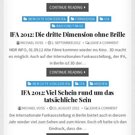
CONTINUE READING
Posted
BERICHTE VON DER IFA
FERNSEHEN
IFA
in
RADIOBEITRÄGE
IFA 2012: Die dritte Dimension ohne Brille
ON
MICHAEL VOSS
1. SEPTEMBER 2012
LEAVE A COMMENT
IFA
MDR INFO, 01.09.12 Alte Filme kommen wieder ins Kino. 3D macht
2012:
DIE
es möglich. Auch auf der Internationalen Funkausstellung, der IFA,
DRITTE
DIMENSIO
in Berlin ist 3D der…
OHNE
BRILLE
CONTINUE READING
Posted
BERICHTE VON DER IFA
IFA
MEDIEN
in
IFA 2012: Viel Schein rund um das
tatsächliche Sein
ON
MICHAEL VOSS
31. AUGUST 2012
LEAVE A COMMENT
IFA
Die Internationale Funkausstellung in Berlin bietet auch in diesem
2012:
VIEL
Jahr wieder viel zum Sehen und zum Hören. Doch oft hatte ich den
SCHEIN
RUND
Eindruck, dass die…
UM
DAS