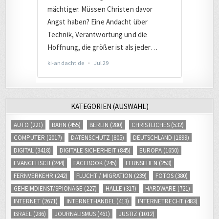
KATEGORIEN (AUSWAHL)
AUTO
(221)
BAHN
(455)
BERLIN
(280)
CHRISTLICHES
(532)
COMPUTER
(2017)
DATENSCHUTZ
(805)
DEUTSCHLAND
(1899)
DIGITAL
(3418)
DIGITALE SICHERHEIT
(845)
EUROPA
(1650)
EVANGELISCH
(244)
FACEBOOK
(245)
FERNSEHEN
(253)
FERNVERKEHR
(242)
FLUCHT / MIGRATION
(239)
FOTOS
(380)
GEHEIMDIENST/SPIONAGE
(227)
HALLE
(317)
HARDWARE
(721)
INTERNET
(2671)
INTERNETHANDEL
(413)
INTERNETRECHT
(483)
ISRAEL
(286)
JOURNALISMUS
(461)
JUSTIZ
(1012)