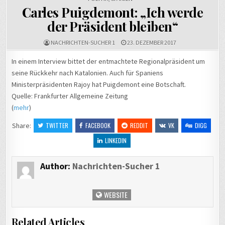
U-Boote
st
Carles Puigdemont: „Ich werde
nahe
B
der Präsident bleiben“
Datenkabeln
f
machen
K
NACHRICHTEN-SUCHER 1
23. DEZEMBER 2017
Nato nervös
→
In einem Interview bittet der entmachtete Regionalpräsident um
seine Rückkehr nach Katalonien. Auch für Spaniens
Ministerpräsidenten Rajoy hat Puigdemont eine Botschaft.
Quelle: Frankfurter Allgemeine Zeitung
(
mehr
)
Share:
TWITTER
FACEBOOK
REDDIT
VK
DIGG
LINKEDIN
Author:
Nachrichten-Sucher 1
WEBSITE
Related Articles