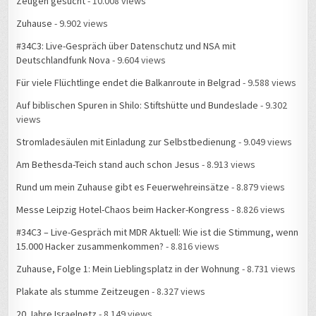
Zeugen gesucht
- 10.008 views
Zuhause
- 9.902 views
#34C3: Live-Gespräch über Datenschutz und NSA mit
Deutschlandfunk Nova
- 9.604 views
Für viele Flüchtlinge endet die Balkanroute in Belgrad
- 9.588 views
Auf biblischen Spuren in Shilo: Stiftshütte und Bundeslade
- 9.302
views
Stromladesäulen mit Einladung zur Selbstbedienung
- 9.049 views
Am Bethesda-Teich stand auch schon Jesus
- 8.913 views
Rund um mein Zuhause gibt es Feuerwehreinsätze
- 8.879 views
Messe Leipzig Hotel-Chaos beim Hacker-Kongress
- 8.826 views
#34C3 – Live-Gespräch mit MDR Aktuell: Wie ist die Stimmung, wenn
15.000 Hacker zusammenkommen?
- 8.816 views
Zuhause, Folge 1: Mein Lieblingsplatz in der Wohnung
- 8.731 views
Plakate als stumme Zeitzeugen
- 8.327 views
20 Jahre Israelnetz
- 8.149 views