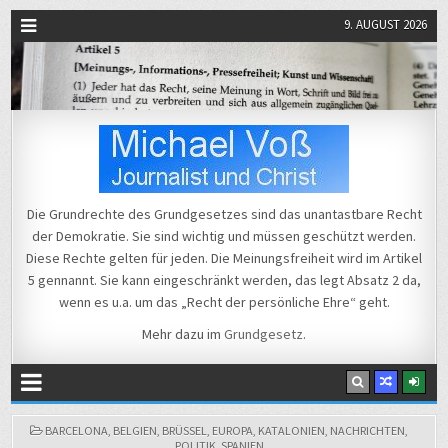
9. AUGUST 2026
Michael Voß
Journalist und Christ
Die Grundrechte des Grundgesetzes sind das unantastbare Recht
der Demokratie. Sie sind wichtig und müssen geschützt werden.
Diese Rechte gelten für jeden. Die Meinungsfreiheit wird im Artikel
5 gennannt. Sie kann eingeschränkt werden, das legt Absatz 2 da,
wenn es u.a. um das „Recht der persönliche Ehre“ geht.
Mehr dazu im
Grundgesetz
.
POSTED
BARCELONA
,
BELGIEN
,
BRÜSSEL
,
EUROPA
,
KATALONIEN
,
NACHRICHTEN
,
Russische
←
IN
POLITIK
,
SPANIEN