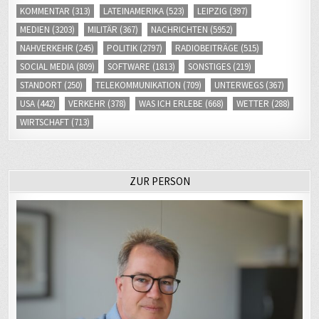
KOMMENTAR
(313)
LATEINAMERIKA
(523)
LEIPZIG
(397)
MEDIEN
(3203)
MILITÄR
(367)
NACHRICHTEN
(5952)
NAHVERKEHR
(245)
POLITIK
(2797)
RADIOBEITRÄGE
(515)
SOCIAL MEDIA
(809)
SOFTWARE
(1813)
SONSTIGES
(219)
STANDORT
(250)
TELEKOMMUNIKATION
(709)
UNTERWEGS
(367)
USA
(442)
VERKEHR
(378)
WAS ICH ERLEBE
(668)
WETTER
(288)
WIRTSCHAFT
(713)
ZUR PERSON