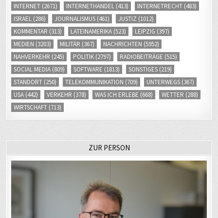
INTERNET
(2671)
INTERNETHANDEL
(413)
INTERNETRECHT
(483)
ISRAEL
(286)
JOURNALISMUS
(461)
JUSTIZ
(1012)
KOMMENTAR
(313)
LATEINAMERIKA
(523)
LEIPZIG
(397)
MEDIEN
(3203)
MILITÄR
(367)
NACHRICHTEN
(5952)
NAHVERKEHR
(245)
POLITIK
(2797)
RADIOBEITRÄGE
(515)
SOCIAL MEDIA
(809)
SOFTWARE
(1813)
SONSTIGES
(219)
STANDORT
(250)
TELEKOMMUNIKATION
(709)
UNTERWEGS
(367)
USA
(442)
VERKEHR
(378)
WAS ICH ERLEBE
(668)
WETTER
(288)
WIRTSCHAFT
(713)
ZUR PERSON