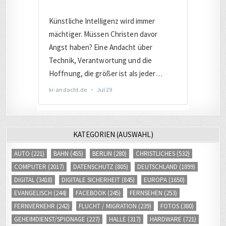
KATEGORIEN (AUSWAHL)
AUTO
(221)
BAHN
(455)
BERLIN
(280)
CHRISTLICHES
(532)
COMPUTER
(2017)
DATENSCHUTZ
(805)
DEUTSCHLAND
(1899)
DIGITAL
(3418)
DIGITALE SICHERHEIT
(845)
EUROPA
(1650)
EVANGELISCH
(244)
FACEBOOK
(245)
FERNSEHEN
(253)
FERNVERKEHR
(242)
FLUCHT / MIGRATION
(239)
FOTOS
(380)
GEHEIMDIENST/SPIONAGE
(227)
HALLE
(317)
HARDWARE
(721)