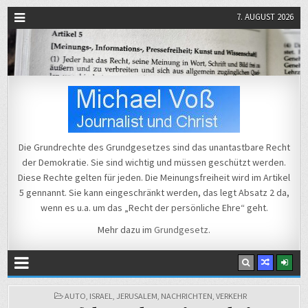
7. AUGUST 2026
Michael Voß
Journalist und Christ
Die Grundrechte des Grundgesetzes sind das unantastbare Recht
der Demokratie. Sie sind wichtig und müssen geschützt werden.
Diese Rechte gelten für jeden. Die Meinungsfreiheit wird im Artikel
5 gennannt. Sie kann eingeschränkt werden, das legt Absatz 2 da,
wenn es u.a. um das „Recht der persönliche Ehre“ geht.
Mehr dazu im
Grundgesetz
.
POSTED
AUTO
,
ISRAEL
,
JERUSALEM
,
NACHRICHTEN
,
VERKEHR
IN