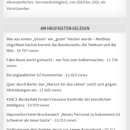
ehrenamtliches Vorstandsmitglied, von 2018 bis 2021 als
Vorsitzender.
AM HÄUFIGSTEN GELESEN
Wie aus einem „bösen“ ein „guter“ Hacker wurde – Matthias
Ungethüm hackte bereits die Bundeswehr, die Telekom und die
NSA
- 18.767 views
Fake News leicht gemacht – ein Tool zum Selbermachen
- 12.736
views
Ein unglaublicher SZ-Kommentar
- 12.410 views
Quer durch Berlin: Der „Marsch für das Leben“ setzt sich gegen
Abtreibungen ein
- 11.605 views
#34C3: Beckedahl fordert bessere Kontrolle der künstlichen
Intelligenz
- 10.979 views
Hausverbot beim Brockenwirt: „Neues Personal zu bekommen ist
schwerer als neue Gäste“
- 10.253 views
Gethsemane: Hier betete Jesus vor seiner Kreuzigung
- 10.212