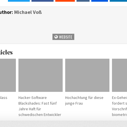
uthor:
Michael Voß
WEBSITE
icles
Glass
Hacker-Software
Hochachtung für diese
Ex-Gehe
Blackshades: Fast fünf
junge Frau
fordert 
Jahre Haft für
Vorschrif
schwedischen Entwickler
biometri