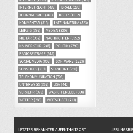
INTERNETRECHT
(483)
ISRAEL
(286)
JOURNALISMUS
(461)
JUSTIZ
(1012)
KOMMENTAR
(313)
LATEINAMERIKA
(523)
LEIPZIG
(397)
MEDIEN
(3203)
MILITÄR
(367)
NACHRICHTEN
(5952)
NAHVERKEHR
(245)
POLITIK
(2797)
RADIOBEITRÄGE
(515)
SOCIAL MEDIA
(809)
SOFTWARE
(1813)
SONSTIGES
(219)
STANDORT
(250)
TELEKOMMUNIKATION
(709)
UNTERWEGS
(367)
USA
(442)
VERKEHR
(378)
WAS ICH ERLEBE
(668)
WETTER
(288)
WIRTSCHAFT
(713)
LETZTER BEKANNTER AUFENTHALTSORT
LIEBLINGSBI