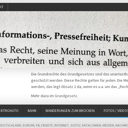
KT
Die Grundrechte des Grundgesetzes sind das unantastba
geschützt werden. Diese Rechte gelten für jeden. Die Mei
werden, das legt Absatz 2 da, wenn es u.a. um das „Rech
Mehr dazu im
Grundgesetz
.
EKTROAUTO
BAHN
WANDERUNGEN ZUM BROCKEN
FOTOS / VIDEO
DEUTSCHLAND
,
EUROPA
,
FB
,
FBSEITE
,
INTERNET
,
JUSTIZ
,
KATALONIEN
,
MEDIEN
,
NACHRI