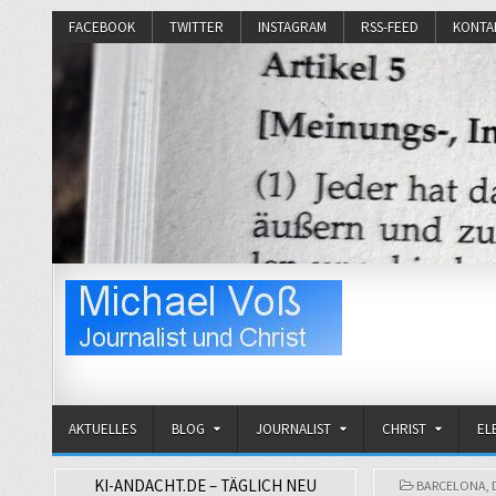
FACEBOOK
TWITTER
INSTAGRAM
RSS-FEED
KONTA
Michael Voß
Journalist und Christ
AKTUELLES
BLOG
JOURNALIST
CHRIST
EL
KI-ANDACHT.DE – TÄGLICH NEU
POSTED
BARCELONA
,