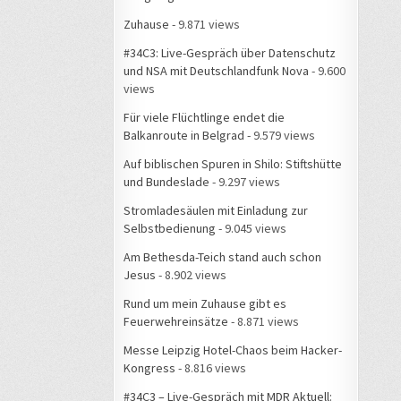
Zuhause
- 9.871 views
#34C3: Live-Gespräch über Datenschutz
und NSA mit Deutschlandfunk Nova
- 9.600
views
Für viele Flüchtlinge endet die
Balkanroute in Belgrad
- 9.579 views
Auf biblischen Spuren in Shilo: Stiftshütte
und Bundeslade
- 9.297 views
Stromladesäulen mit Einladung zur
Selbstbedienung
- 9.045 views
Am Bethesda-Teich stand auch schon
Jesus
- 8.902 views
Rund um mein Zuhause gibt es
Feuerwehreinsätze
- 8.871 views
Messe Leipzig Hotel-Chaos beim Hacker-
Kongress
- 8.816 views
#34C3 – Live-Gespräch mit MDR Aktuell: