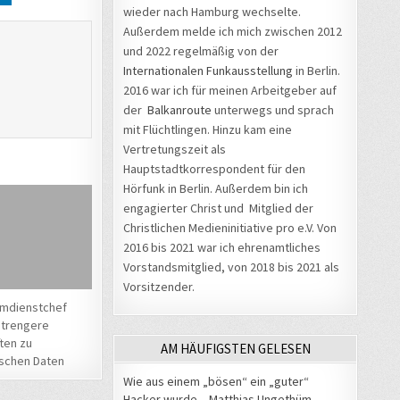
wieder nach Hamburg wechselte.
Außerdem melde ich mich zwischen 2012
und 2022 regelmäßig von der
Internationalen Funkausstellung
in Berlin.
2016 war ich für meinen Arbeitgeber auf
der
Balkanroute
unterwegs und sprach
mit Flüchtlingen. Hinzu kam eine
Vertretungszeit als
Hauptstadtkorrespondent für den
Hörfunk in Berlin. Außerdem bin ich
engagierter Christ und Mitglied der
Christlichen Medieninitiative pro e.V. Von
2016 bis 2021 war ich ehrenamtliches
Vorstandsmitglied, von 2018 bis 2021 als
Vorsitzender.
imdienstchef
strengere
ten zu
AM HÄUFIGSTEN GELESEN
schen Daten
Wie aus einem „bösen“ ein „guter“
Hacker wurde – Matthias Ungethüm