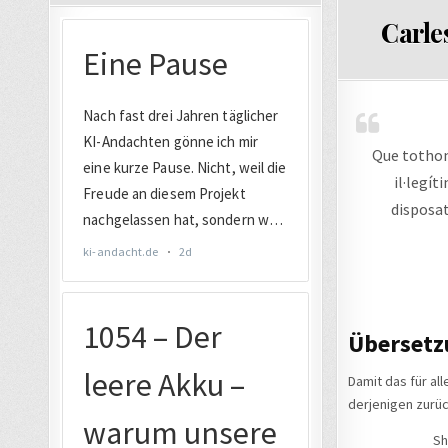
IN
Carle
Que tothom 
il·legít
disposat
Übersetz
Damit das für al
derjenigen zurü
Sh