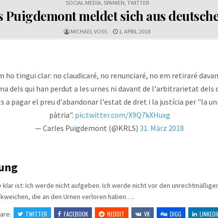
SOCIAL MEDIA
,
SPANIEN
,
TWITTER
s Puigdemont meldet sich aus deutsche
MICHAEL VOSS
1. APRIL 2018
ho tingui clar: no claudicaré, no renunciaré, no em retiraré davan
ima dels qui han perdut a les urnes ni davant de l'arbitrarietat dels 
s a pagar el preu d'abandonar l'estat de dret i la justícia per "la un
pàtria".
pic.twitter.com/X9Q7kXHuxg
— Carles Puigdemont (@KRLS)
31. März 2018
ung
le klar ist: Ich werde nicht aufgeben. Ich werde nicht vor den unrechtmäßig
ckweichen, die an den Urnen verloren haben….
are:
TWITTER
FACEBOOK
REDDIT
VK
DIGG
LINKEDI