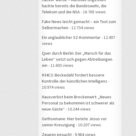
hackte bereits die Bundeswehr, die
Telekom und die NSA
- 18.765 views
Fake News leicht gemacht – ein Tool zum
Selbermachen
- 12.734 views
Ein unglaublicher SZ-Kommentar
- 12.407
views
Quer durch Berlin: Der „Marsch für das
Leben“ setzt sich gegen Abtreibungen
ein
- 11.603 views
#34C3: Beckedahl fordert bessere
Kontrolle der künstlichen Intelligenz
-
10.974 views
Hausverbot beim Brockenwirt: „Neues
Personal zu bekommen ist schwerer als
neue Gäste“
- 10.244 views
Gethsemane: Hier betete Jesus vor
seiner Kreuzigung
- 10.207 views
Zeugen gesucht
- 9.984 views