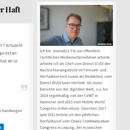
Digital-
URL-
r Haft
Weltmeister
Shortener
werden“ →
goo.gl wird
abgeschaltet
t l'actuació
Ich bin Journalist. Für ein öffentlich-
qui estan
rechtliches Medienunternehmen arbeite
itat de la
arbeite ich als Chef vom Dienst (CvD) der
Nachrichtenangebote im Fernseh- und
Hörfunkbereich sowie als Redakteur vom
Dienst (RvD) beim Hörfunk. Als Autor
berichte aus der digitalen Welt, u.a. bis
2018 regelmäßig von der CeBIT in
Hannover und 2015 vom Mobile World
Congress in Barcelona. Zwischen 2017
en Handlungen
und 2021 leitete ich den jährlichen
Hörfunkpool vom
Chaos Communication
Congress
in Leipzig, der inzwischen
N