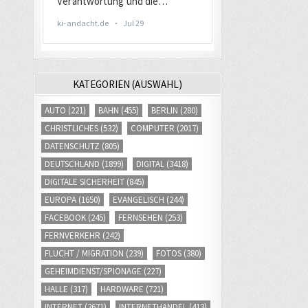
KATEGORIEN (AUSWAHL)
AUTO
(221)
BAHN
(455)
BERLIN
(280)
CHRISTLICHES
(532)
COMPUTER
(2017)
DATENSCHUTZ
(805)
DEUTSCHLAND
(1899)
DIGITAL
(3418)
DIGITALE SICHERHEIT
(845)
EUROPA
(1650)
EVANGELISCH
(244)
FACEBOOK
(245)
FERNSEHEN
(253)
FERNVERKEHR
(242)
FLUCHT / MIGRATION
(239)
FOTOS
(380)
GEHEIMDIENST/SPIONAGE
(227)
HALLE
(317)
HARDWARE
(721)
INTERNET
(2671)
INTERNETHANDEL
(413)