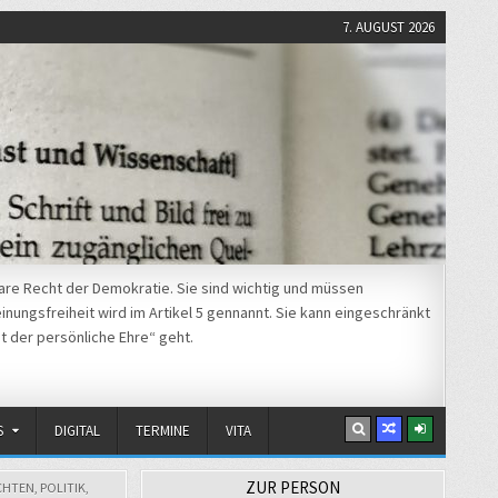
7. AUGUST 2026
re Recht der Demokratie. Sie sind wichtig und müssen
nungsfreiheit wird im Artikel 5 gennannt. Sie kann eingeschränkt
t der persönliche Ehre“ geht.
S
DIGITAL
TERMINE
VITA
Beitragsnavigation
ZUR PERSON
CHTEN
,
POLITIK
,
„Wir wollen
← Google: