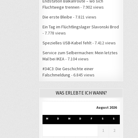
Endstation Balkanroute – wo sich
Fluchtwege trennen
- 7.902 views
Die erste Bleibe
- 7.821 views
Ein Tag im Flüchtlingslager Slavonski Brod
- 7.778 views
Spezielles USB-Kabel fehlt
- 7.412 views
Service zum Selbermachen: Mein letztes
Mal bei IKEA
- 7.104 views
#34C3: Die Geschichte einer
Falschmeldung
- 6.845 views
WAS ERLEBTE ICH WANN?
August 2026
M
D
M
D
F
S
S
1
2