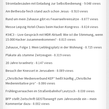
Stromladesäulen mit Einladung zur Selbstbedienung
- 9.048 views
Am Bethesda-Teich stand auch schon Jesus
- 8.910 views
Rund um mein Zuhause gibt es Feuerwehreinsätze
- 8.877 views
Messe Leipzig Hotel-Chaos beim Hacker-Kongress
- 8.824 views
#34C3 – Live-Gespräch mit MDR Aktuell: Wie ist die Stimmung, wenn
15.000 Hacker zusammenkommen?
- 8.815 views
Zuhause, Folge 1: Mein Lieblingsplatz in der Wohnung
- 8.725 views
Plakate als stumme Zeitzeugen
- 8.319 views
20 Jahre Israelnetz
- 8.147 views
Besuch der Knesset in Jerusalem
- 8.089 views
„Christlicher Medienverbund KEP“ heißt künftig „Christliche
Medieninitiative pro“
- 8.086 views
Frühlingserwachen im Straßenbahnhof Leutzsch
- 8.038 views
BFP stellt Zeitschrift GEISTbewegt! zum Jahresende ein – mein
Kommentar dazu
- 8.002 views