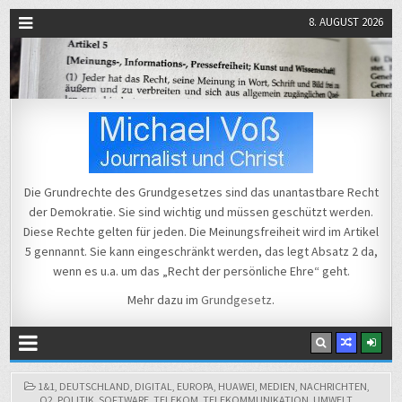
8. AUGUST 2026
Michael Voß
Journalist und Christ
Die Grundrechte des Grundgesetzes sind das unantastbare Recht
der Demokratie. Sie sind wichtig und müssen geschützt werden.
Diese Rechte gelten für jeden. Die Meinungsfreiheit wird im Artikel
5 gennannt. Sie kann eingeschränkt werden, das legt Absatz 2 da,
wenn es u.a. um das „Recht der persönliche Ehre“ geht.
Mehr dazu im
Grundgesetz
.
POSTED
1&1
,
DEUTSCHLAND
,
DIGITAL
,
EUROPA
,
HUAWEI
,
MEDIEN
,
NACHRICHTEN
,
IN
O2
,
POLITIK
,
SOFTWARE
,
TELEKOM
,
TELEKOMMUNIKATION
,
UMWELT
,