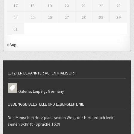
17
18
19
20
21
22
23
24
25
26
27
28
29
30
31
« Aug.
LETZTER BEKANNTER AUFENTHALTSORT
Galeria
,
Leipzig
,
Germany
LIEBLINGSBIBELSTELLE UND LEBENSLEITLINIE
Des Menschen Herz plant seinen Weg, der Herr jedoch lenkt
seinen Schritt. (Sprüche 16,9)