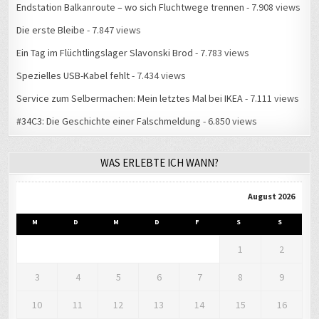
Endstation Balkanroute – wo sich Fluchtwege trennen
- 7.908 views
Die erste Bleibe
- 7.847 views
Ein Tag im Flüchtlingslager Slavonski Brod
- 7.783 views
Spezielles USB-Kabel fehlt
- 7.434 views
Service zum Selbermachen: Mein letztes Mal bei IKEA
- 7.111 views
#34C3: Die Geschichte einer Falschmeldung
- 6.850 views
WAS ERLEBTE ICH WANN?
August 2026
M
D
M
D
F
S
S
1
2
3
4
5
6
7
8
9
10
11
12
13
14
15
16