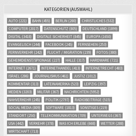
KATEGORIEN (AUSWAHL)
AUTO
(221)
BAHN
(455)
BERLIN
(280)
CHRISTLICHES
(532)
COMPUTER
(2017)
DATENSCHUTZ
(805)
DEUTSCHLAND
(1899)
DIGITAL
(3418)
DIGITALE SICHERHEIT
(845)
EUROPA
(1650)
EVANGELISCH
(244)
FACEBOOK
(245)
FERNSEHEN
(253)
FERNVERKEHR
(242)
FLUCHT / MIGRATION
(239)
FOTOS
(380)
GEHEIMDIENST/SPIONAGE
(227)
HALLE
(317)
HARDWARE
(721)
INTERNET
(2671)
INTERNETHANDEL
(413)
INTERNETRECHT
(483)
ISRAEL
(286)
JOURNALISMUS
(461)
JUSTIZ
(1012)
KOMMENTAR
(313)
LATEINAMERIKA
(523)
LEIPZIG
(397)
MEDIEN
(3203)
MILITÄR
(367)
NACHRICHTEN
(5952)
NAHVERKEHR
(245)
POLITIK
(2797)
RADIOBEITRÄGE
(515)
SOCIAL MEDIA
(809)
SOFTWARE
(1813)
SONSTIGES
(219)
STANDORT
(250)
TELEKOMMUNIKATION
(709)
UNTERWEGS
(367)
USA
(442)
VERKEHR
(378)
WAS ICH ERLEBE
(668)
WETTER
(288)
WIRTSCHAFT
(713)