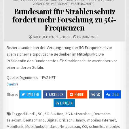
VODAFONE
,
WIRTSCHAFT
,
WISSENSCHAFT
Bundesamt für Strahlenschutz
fordert mehr Forschung zu 5G-
Frequenzen
NACHRICHTEN-SUCHER 3
19. MÄRZ 2019
Bisher standen bei der Versteigerung der 5G-Frequenzen vor
allem sicherheitspolitische Bedenken im Mittelpunkt. Die
Präsidentin des Bundesamtes für Strahlenschutz warnt aber vor
einer anderen Gefahr.
Quelle: Diginomics – FAZ.NET
(
mehr
)
Share:
TWITTER
FACEBOOK
REDDIT
VK
DIGG
LINKEDIN
Tagged
1und1
,
5G
,
5G-Auktion
,
5G-Netzausbau
,
Deutsche
Telekom
,
Deutschland
,
Digital
,
Drillisch
,
Handy
,
mobiles Internet
,
Mobilfunk
,
Mobilfunkstandard
,
Netzausbau
,
O2
,
schnelles mobiles