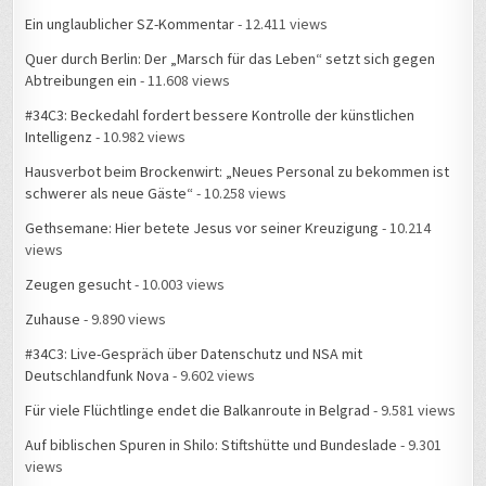
Ein unglaublicher SZ-Kommentar
- 12.411 views
Quer durch Berlin: Der „Marsch für das Leben“ setzt sich gegen
Abtreibungen ein
- 11.608 views
#34C3: Beckedahl fordert bessere Kontrolle der künstlichen
Intelligenz
- 10.982 views
Hausverbot beim Brockenwirt: „Neues Personal zu bekommen ist
schwerer als neue Gäste“
- 10.258 views
Gethsemane: Hier betete Jesus vor seiner Kreuzigung
- 10.214
views
Zeugen gesucht
- 10.003 views
Zuhause
- 9.890 views
#34C3: Live-Gespräch über Datenschutz und NSA mit
Deutschlandfunk Nova
- 9.602 views
Für viele Flüchtlinge endet die Balkanroute in Belgrad
- 9.581 views
Auf biblischen Spuren in Shilo: Stiftshütte und Bundeslade
- 9.301
views