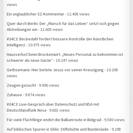
views
Ein unglaublicher SZ-Kommentar
- 12.408 views
Quer durch Berlin: Der „Marsch für das Leben“ setzt sich gegen
Abtreibungen ein
- 11.605 views
#34C3: Beckedahl fordert bessere Kontrolle der künstlichen
Intelligenz
- 10.975 views
Hausverbot beim Brockenwirt: „Neues Personal zu bekommen ist
schwerer als neue Gäste“
- 10.247 views
Gethsemane: Hier betete Jesus vor seiner Kreuzigung
- 10.208
views
Zeugen gesucht
- 9.990 views
Zuhause
- 9.874 views
#34C3: Live-Gespräch über Datenschutz und NSA mit
Deutschlandfunk Nova
- 9.601 views
Für viele Flüchtlinge endet die Balkanroute in Belgrad
- 9.580 views
Auf biblischen Spuren in Shilo: Stiftshütte und Bundeslade
- 9.298