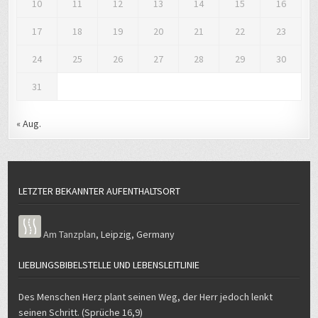
10
11
12
13
14
15
16
17
18
19
20
21
22
23
24
25
26
27
28
29
30
31
« Aug.
LETZTER BEKANNTER AUFENTHALTSORT
Am Tanzplan
,
Leipzig
,
Germany
LIEBLINGSBIBELSTELLE UND LEBENSLEITLINIE
Des Menschen Herz plant seinen Weg, der Herr jedoch lenkt
seinen Schritt. (Sprüche 16,9)