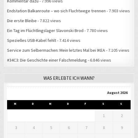
Kommentar dazu
- 7.996 views
Endstation Balkanroute – wo sich Fluchtwege trennen
- 7.903 views
Die erste Bleibe
- 7.822 views
Ein Tag im Flüchtlingslager Slavonski Brod
- 7.780 views
Spezielles USB-Kabel fehlt
- 7.414 views
Service zum Selbermachen: Mein letztes Mal bei IKEA
- 7.105 views
#34C3: Die Geschichte einer Falschmeldung
- 6.846 views
WAS ERLEBTE ICH WANN?
August 2026
M
D
M
D
F
S
S
1
2
3
4
5
6
7
8
9