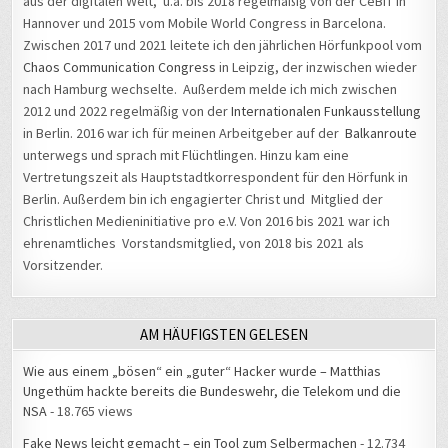
aus der digitalen Welt, u.a. bis 2018 regelmäßig von der CeBIT in
Hannover und 2015 vom Mobile World Congress in Barcelona.
Zwischen 2017 und 2021 leitete ich den jährlichen Hörfunkpool vom
Chaos Communication Congress
in Leipzig, der inzwischen wieder
nach Hamburg wechselte. Außerdem melde ich mich zwischen
2012 und 2022 regelmäßig von der
Internationalen Funkausstellung
in Berlin. 2016 war ich für meinen Arbeitgeber auf der
Balkanroute
unterwegs und sprach mit Flüchtlingen. Hinzu kam eine
Vertretungszeit als Hauptstadtkorrespondent für den Hörfunk in
Berlin. Außerdem bin ich engagierter Christ und Mitglied der
Christlichen Medieninitiative pro e.V. Von 2016 bis 2021 war ich
ehrenamtliches Vorstandsmitglied, von 2018 bis 2021 als
Vorsitzender.
AM HÄUFIGSTEN GELESEN
Wie aus einem „bösen“ ein „guter“ Hacker wurde – Matthias
Ungethüm hackte bereits die Bundeswehr, die Telekom und die
NSA
- 18.765 views
Fake News leicht gemacht – ein Tool zum Selbermachen
- 12.734