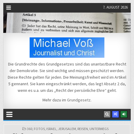
7. AUGUST 2026
Michael Voß
Journalist und Christ
Die Grundrechte des Grundgesetzes sind das unantastbare Recht
der Demokratie. Sie sind wichtig und müssen geschützt werden.
Diese Rechte gelten für jeden. Die Meinungsfreiheit wird im Artikel
5 gennannt. Sie kann eingeschränkt werden, das legt Absatz 2 da,
wenn es u.a. um das „Recht der persönliche Ehre“ geht.
Mehr dazu im
Grundgesetz
.
POSTED
360
,
FOTOS
,
ISRAEL
,
JERUSALEM
,
REISEN
,
UNTERWEGS
IN