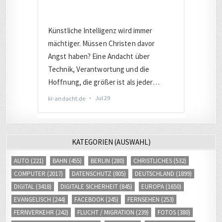
KATEGORIEN (AUSWAHL)
AUTO
(221)
BAHN
(455)
BERLIN
(280)
CHRISTLICHES
(532)
COMPUTER
(2017)
DATENSCHUTZ
(805)
DEUTSCHLAND
(1899)
DIGITAL
(3418)
DIGITALE SICHERHEIT
(845)
EUROPA
(1650)
EVANGELISCH
(244)
FACEBOOK
(245)
FERNSEHEN
(253)
FERNVERKEHR
(242)
FLUCHT / MIGRATION
(239)
FOTOS
(380)