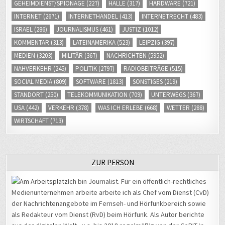
GEHEIMDIENST/SPIONAGE
(227)
HALLE
(317)
HARDWARE
(721)
INTERNET
(2671)
INTERNETHANDEL
(413)
INTERNETRECHT
(483)
ISRAEL
(286)
JOURNALISMUS
(461)
JUSTIZ
(1012)
KOMMENTAR
(313)
LATEINAMERIKA
(523)
LEIPZIG
(397)
MEDIEN
(3203)
MILITÄR
(367)
NACHRICHTEN
(5952)
NAHVERKEHR
(245)
POLITIK
(2797)
RADIOBEITRÄGE
(515)
SOCIAL MEDIA
(809)
SOFTWARE
(1813)
SONSTIGES
(219)
STANDORT
(250)
TELEKOMMUNIKATION
(709)
UNTERWEGS
(367)
USA
(442)
VERKEHR
(378)
WAS ICH ERLEBE
(668)
WETTER
(288)
WIRTSCHAFT
(713)
ZUR PERSON
Ich bin Journalist. Für ein öffentlich-rechtliches
Medienunternehmen arbeite arbeite ich als Chef vom Dienst (CvD)
der Nachrichtenangebote im Fernseh- und Hörfunkbereich sowie
als Redakteur vom Dienst (RvD) beim Hörfunk. Als Autor berichte