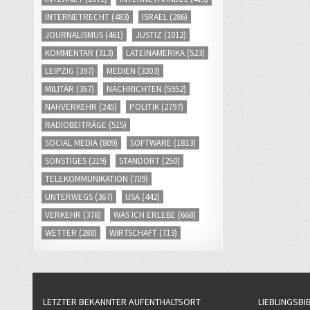
INTERNETRECHT
(483)
ISRAEL
(286)
JOURNALISMUS
(461)
JUSTIZ
(1012)
KOMMENTAR
(313)
LATEINAMERIKA
(523)
LEIPZIG
(397)
MEDIEN
(3203)
MILITÄR
(367)
NACHRICHTEN
(5952)
NAHVERKEHR
(245)
POLITIK
(2797)
RADIOBEITRÄGE
(515)
SOCIAL MEDIA
(809)
SOFTWARE
(1813)
SONSTIGES
(219)
STANDORT
(250)
TELEKOMMUNIKATION
(709)
UNTERWEGS
(367)
USA
(442)
VERKEHR
(378)
WAS ICH ERLEBE
(668)
WETTER
(288)
WIRTSCHAFT
(713)
LETZTER BEKANNTER AUFENTHALTSORT
LIEBLINGSBI