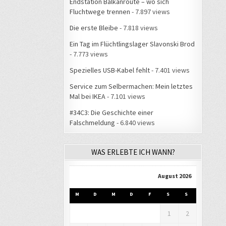
Endstation Balkanroute – wo sich
Fluchtwege trennen
- 7.897 views
Die erste Bleibe
- 7.818 views
Ein Tag im Flüchtlingslager Slavonski Brod
- 7.773 views
Spezielles USB-Kabel fehlt
- 7.401 views
Service zum Selbermachen: Mein letztes
Mal bei IKEA
- 7.101 views
#34C3: Die Geschichte einer
Falschmeldung
- 6.840 views
WAS ERLEBTE ICH WANN?
August 2026
M
D
M
D
F
S
S
1
2