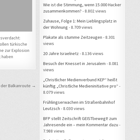
Wie ist die Stimmung, wenn 15.000 Hacker
zusammenkommen?
- 8.802 views
Zuhause, Folge 1: Mein Lieblingsplatz in
der Wohnung
- 8.709 views
Plakate als stumme Zeitzeugen
- 8.301
sverdacht:
views
ollen türkische
ne zur Explosion
20 Jahre Israelnetz
- 8.136 views
t haben
Besuch der Knesset in Jerusalem
- 8.081
views
„Christlicher Medienverbund KEP“ heißt
uf der Balkanroute →
künftig „Christliche Medieninitiative pro“
-
8.079 views
Frühlingserwachen im Straßenbahnhof
Leutzsch
- 8.030 views
BFP stellt Zeitschrift GEISTbewegt! zum
Jahresende ein – mein Kommentar dazu
-
7.988 views