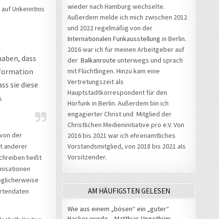
wieder nach Hamburg wechselte.
l auf Unkenntnis
Außerdem melde ich mich zwischen 2012
und 2022 regelmäßig von der
Internationalen Funkausstellung
in Berlin.
2016 war ich für meinen Arbeitgeber auf
haben, dass
der
Balkanroute
unterwegs und sprach
nformation
mit Flüchtlingen. Hinzu kam eine
Vertretungszeit als
ss sie diese
Hauptstadtkorrespondent für den
.
Hörfunk in Berlin. Außerdem bin ich
engagierter Christ und Mitglied der
Christlichen Medieninitiative pro e.V. Von
von der
2016 bis 2021 war ich ehrenamtliches
t anderer
Vorstandsmitglied, von 2018 bis 2021 als
Vorsitzender.
chreiben heißt
nisationen
öglicherweise
AM HÄUFIGSTEN GELESEN
artendaten
Wie aus einem „bösen“ ein „guter“
Hacker wurde – Matthias Ungethüm