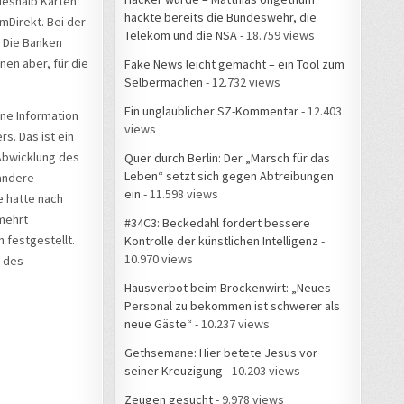
deshalb Karten
hackte bereits die Bundeswehr, die
mDirekt. Bei der
Telekom und die NSA
- 18.759 views
 Die Banken
nen aber, für die
Fake News leicht gemacht – ein Tool zum
Selbermachen
- 12.732 views
Ein unglaublicher SZ-Kommentar
- 12.403
ine Information
views
s. Das ist ein
Abwicklung des
Quer durch Berlin: Der „Marsch für das
Leben“ setzt sich gegen Abtreibungen
 andere
ein
- 11.598 views
e hatte nach
mehrt
#34C3: Beckedahl fordert bessere
 festgestellt.
Kontrolle der künstlichen Intelligenz
-
10.970 views
e des
Hausverbot beim Brockenwirt: „Neues
Personal zu bekommen ist schwerer als
neue Gäste“
- 10.237 views
Gethsemane: Hier betete Jesus vor
seiner Kreuzigung
- 10.203 views
Zeugen gesucht
- 9.978 views