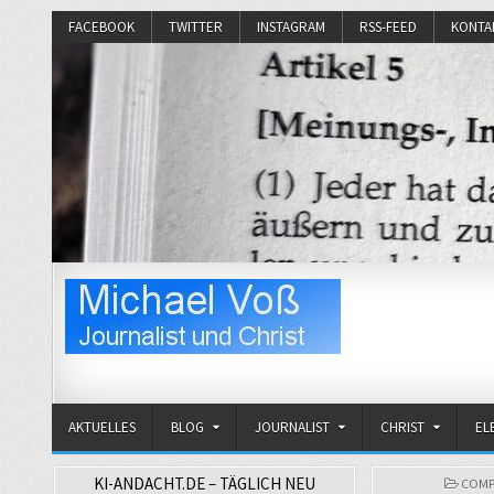
FACEBOOK
TWITTER
INSTAGRAM
RSS-FEED
KONTA
Michael Voß
Journalist und Christ
AKTUELLES
BLOG
JOURNALIST
CHRIST
EL
KI-ANDACHT.DE – TÄGLICH NEU
POST
COMP