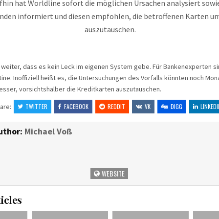
fhin hat Worldline sofort die möglichen Ursachen analysiert sowi
den informiert und diesen empfohlen, die betroffenen Karten 
auszutauschen.
 weiter, dass es kein Leck im eigenen System gebe. Für Bankenexperten si
e. Inoffiziell heißt es, die Untersuchungen des Vorfalls könnten noch Mon
esser, vorsichtshalber die Kreditkarten auszutauschen.
are:
TWITTER
FACEBOOK
REDDIT
VK
DIGG
LINKEDI
uthor:
Michael Voß
WEBSITE
icles