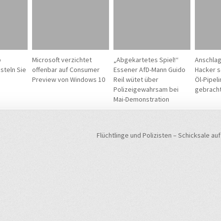
p
Microsoft verzichtet
„Abgekartetes Spiel!“
Anschlag
steln Sie
offenbar auf Consumer
Essener AfD-Mann Guido
Hacker s
Preview von Windows 10
Reil wütet über
Öl-Pipeli
Polizeigewahrsam bei
gebrach
Mai-Demonstration
navigation
Flüchtlinge und Polizisten – Schicksale a