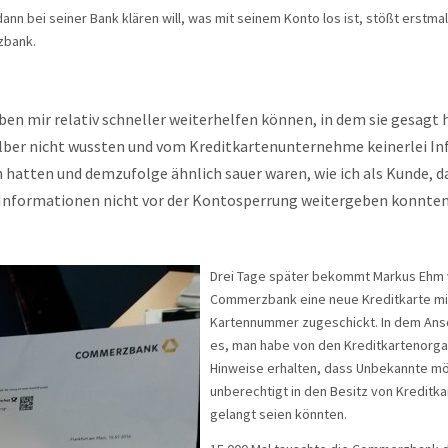
ann bei seiner Bank klären will, was mit seinem Konto los ist, stößt erstma
zbank.
ben mir relativ schneller weiterhelfen können, in dem sie gesagt 
elber nicht wussten und vom Kreditkartenunternehme keinerlei I
atten und demzufolge ähnlich sauer waren, wie ich als Kunde, da
Informationen nicht vor der Kontosperrung weitergeben konnten
Drei Tage später bekommt Markus Ehm 
Commerzbank eine neue Kreditkarte mi
Kartennummer zugeschickt. In dem Ans
es, man habe von den Kreditkartenorga
Hinweise erhalten, dass Unbekannte m
unberechtigt in den Besitz von Kreditk
gelangt seien könnten.