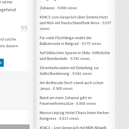
e seine
Zuhause
- 9.866 views
umgehend
#34C3: Live-Gespräch über Datenschutz
und NSA mit Deutschlandfunk Nova
- 9.597
views
Für viele Flüchtlinge endet die
nd solche
Balkanroute in Belgrad
- 9.575 views
ate dauern.
Auf biblischen Spuren in Shilo: Stiftshütte
und Bundeslade
- 9.292 views
N
Stromladesäulen mit Einladung zur
Selbstbedienung
- 9.042 views
Am Bethesda-Teich stand auch schon
Jesus
- 8.900 views
Rund um mein Zuhause gibt es
Feuerwehreinsätze
- 8.868 views
Messe Leipzig Hotel-Chaos beim Hacker-
Kongress
- 8.813 views
#34C3 – Live-Gespräch mit MDR Aktuell: