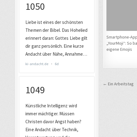
Smartphone-Ap
„YourMoji“: So ba
eigene Emojis
Beitrags
← Ein Arbeitstag