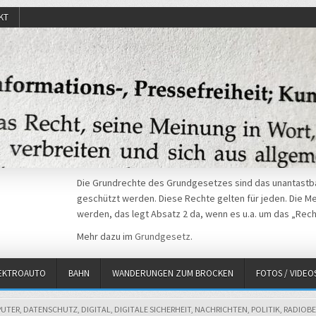
KT
Die Grundrechte des Grundgesetzes sind das unantastba
geschützt werden. Diese Rechte gelten für jeden. Die Mei
werden, das legt Absatz 2 da, wenn es u.a. um das „Rech
Mehr dazu im
Grundgesetz
.
EKTROAUTO
BAHN
WANDERUNGEN ZUM BROCKEN
FOTOS / VIDEO
ED
UTER
,
DATENSCHUTZ
,
DIGITAL
,
DIGITALE SICHERHEIT
,
NACHRICHTEN
,
POLITIK
,
RADIOBE