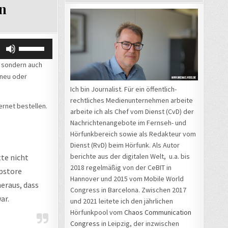
n
Pfeiltasten
Hoch/Runter
, sondern auch
benutzen,
 neu oder
um
Ich bin Journalist. Für ein öffentlich-
die
rechtliches Medienunternehmen arbeite
Lautstärke
ernet bestellen.
arbeite ich als Chef vom Dienst (CvD) der
zu
Nachrichtenangebote im Fernseh- und
regeln.
Hörfunkbereich sowie als Redakteur vom
Dienst (RvD) beim Hörfunk. Als Autor
berichte aus der digitalen Welt, u.a. bis
tte nicht
2018 regelmäßig von der CeBIT in
ppstore
Hannover und 2015 vom Mobile World
heraus, dass
Congress in Barcelona. Zwischen 2017
ar.
und 2021 leitete ich den jährlichen
Hörfunkpool vom
Chaos Communication
Congress
in Leipzig, der inzwischen