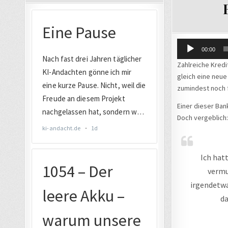
IN
Audio-
00:00
Player
Zahlreiche Kredi
gleich eine neue
zumindest noch f
Einer dieser Ban
Doch vergeblich:
Ich hat
vermu
irgendetwa
da