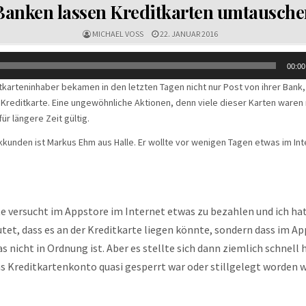
Banken lassen Kreditkarten umtausche
MICHAEL VOSS
22. JANUAR 2016
00:00
tkarteninhaber bekamen in den letzten Tagen nicht nur Post von ihrer Bank
 Kreditkarte. Eine ungewöhnliche Aktionen, denn viele dieser Karten waren
ür längere Zeit gültig.
kkunden ist Markus Ehm aus Halle. Er wollte vor wenigen Tagen etwas im Int
te versucht im Appstore im Internet etwas zu bezahlen und ich ha
tet, dass es an der Kreditkarte liegen könnte, sondern dass im A
s nicht in Ordnung ist. Aber es stellte sich dann ziemlich schnell 
s Kreditkartenkonto quasi gesperrt war oder stillgelegt worden w