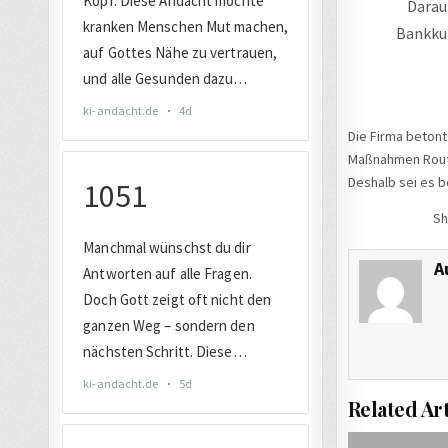
Darau
Bankkun
Die Firma betont
Maßnahmen Routin
Deshalb sei es b
Sh
A
Related Art