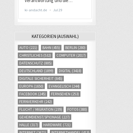
KATEGORIEN (AUSWAHL)
AUTO
(221)
BAHN
(455)
BERLIN
(280)
CHRISTLICHES
(532)
COMPUTER
(2017)
DATENSCHUTZ
(805)
DEUTSCHLAND
(1899)
DIGITAL
(3418)
DIGITALE SICHERHEIT
(845)
EUROPA
(1650)
EVANGELISCH
(244)
FACEBOOK
(245)
FERNSEHEN
(253)
FERNVERKEHR
(242)
FLUCHT / MIGRATION
(239)
FOTOS
(380)
GEHEIMDIENST/SPIONAGE
(227)
HALLE
(317)
HARDWARE
(721)
INTERNET
(2671)
INTERNETHANDEL
(413)