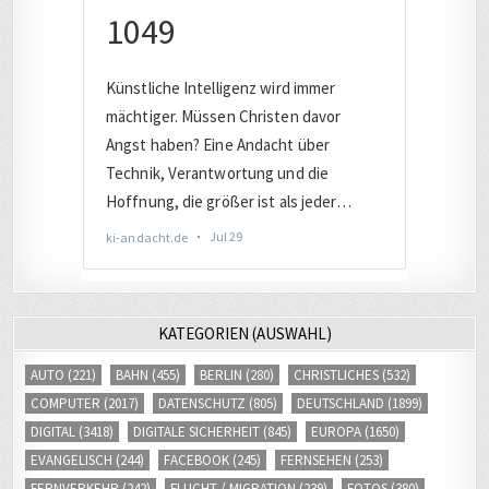
KATEGORIEN (AUSWAHL)
AUTO
(221)
BAHN
(455)
BERLIN
(280)
CHRISTLICHES
(532)
COMPUTER
(2017)
DATENSCHUTZ
(805)
DEUTSCHLAND
(1899)
DIGITAL
(3418)
DIGITALE SICHERHEIT
(845)
EUROPA
(1650)
EVANGELISCH
(244)
FACEBOOK
(245)
FERNSEHEN
(253)
FERNVERKEHR
(242)
FLUCHT / MIGRATION
(239)
FOTOS
(380)