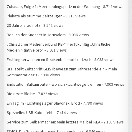
Zuhause, Folge 1: Mein Lieblingsplatz in der Wohnung
- 8.714 views
Plakate als stumme Zeitzeugen
- 8.313 views
20 Jahre Israelnetz
- 8.142 views
Besuch der Knesset in Jerusalem
- 8.086 views
„Christlicher Medienverbund KEP“ heißt künftig „Christliche
Medieninitiative pro“
- 8.081 views
Frühlingserwachen im Straßenbahnhof Leutzsch
- 8.035 views
BFP stellt Zeitschrift GEISTbewegt! zum Jahresende ein – mein
Kommentar dazu
- 7.996 views
Endstation Balkanroute – wo sich Fluchtwege trennen
- 7.903 views
Die erste Bleibe
- 7.822 views
Ein Tag im Flüchtlingslager Slavonski Brod
- 7.780 views
Spezielles USB-Kabel fehlt
- 7.414 views
Service zum Selbermachen: Mein letztes Mal bei IKEA
- 7.105 views
#34C3: Die Geschichte einer Falschmeldung
- 6.846 views