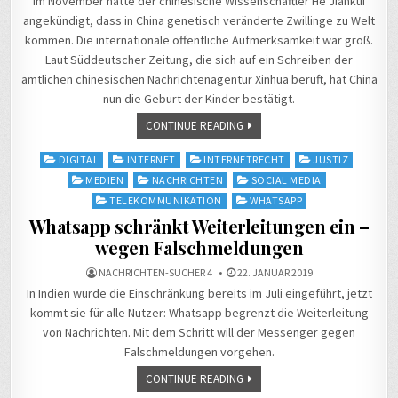
Im November hatte der chinesische Wissenschaftler He Jiankui
angekündigt, dass in China genetisch veränderte Zwillinge zu Welt
kommen. Die internationale öffentliche Aufmerksamkeit war groß.
Laut Süddeutscher Zeitung, die sich auf ein Schreiben der
amtlichen chinesischen Nachrichtenagentur Xinhua beruft, hat China
nun die Geburt der Kinder bestätigt.
CONTINUE READING
Posted
DIGITAL
INTERNET
INTERNETRECHT
JUSTIZ
in
MEDIEN
NACHRICHTEN
SOCIAL MEDIA
TELEKOMMUNIKATION
WHATSAPP
Whatsapp schränkt Weiterleitungen ein –
wegen Falschmeldungen
NACHRICHTEN-SUCHER 4
22. JANUAR 2019
In Indien wurde die Einschränkung bereits im Juli eingeführt, jetzt
kommt sie für alle Nutzer: Whatsapp begrenzt die Weiterleitung
von Nachrichten. Mit dem Schritt will der Messenger gegen
Falschmeldungen vorgehen.
CONTINUE READING