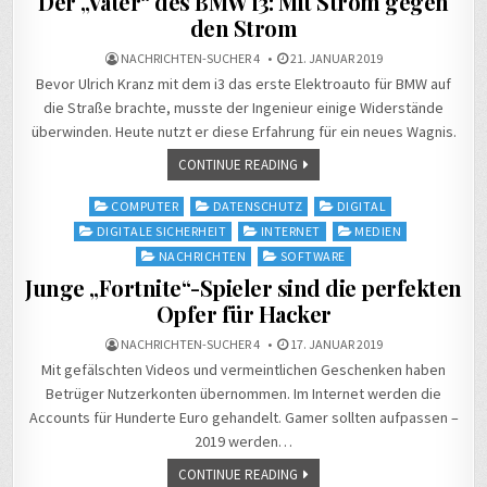
Der „Vater“ des BMW i3: Mit Strom gegen
den Strom
NACHRICHTEN-SUCHER 4
21. JANUAR 2019
Bevor Ulrich Kranz mit dem i3 das erste Elektroauto für BMW auf
die Straße brachte, musste der Ingenieur einige Widerstände
überwinden. Heute nutzt er diese Erfahrung für ein neues Wagnis.
CONTINUE READING
Posted
COMPUTER
DATENSCHUTZ
DIGITAL
in
DIGITALE SICHERHEIT
INTERNET
MEDIEN
NACHRICHTEN
SOFTWARE
Junge „Fortnite“-Spieler sind die perfekten
Opfer für Hacker
NACHRICHTEN-SUCHER 4
17. JANUAR 2019
Mit gefälschten Videos und vermeintlichen Geschenken haben
Betrüger Nutzerkonten übernommen. Im Internet werden die
Accounts für Hunderte Euro gehandelt. Gamer sollten aufpassen –
2019 werden…
CONTINUE READING