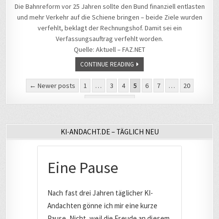
Die Bahnreform vor 25 Jahren sollte den Bund finanziell entlasten
und mehr Verkehr auf die Schiene bringen – beide Ziele wurden
verfehlt, beklagt der Rechnungshof. Damit sei ein
Verfassungsauftrag verfehlt worden.
Quelle: Aktuell – FAZ.NET
CONTINUE READING
Seitennummerierung
← Newer posts
1
…
3
4
5
6
7
…
20
der
Older posts →
Beiträge
KI-ANDACHT.DE – TÄGLICH NEU