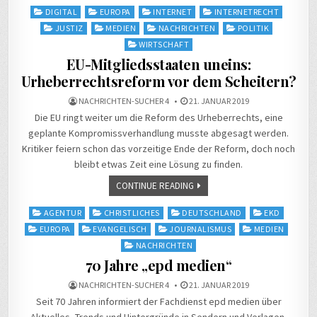
Posted
DIGITAL
EUROPA
INTERNET
INTERNETRECHT
in
JUSTIZ
MEDIEN
NACHRICHTEN
POLITIK
WIRTSCHAFT
EU-Mitgliedsstaaten uneins:
Urheberrechtsreform vor dem Scheitern?
NACHRICHTEN-SUCHER 4
21. JANUAR 2019
Die EU ringt weiter um die Reform des Urheberrechts, eine
geplante Kompromissverhandlung musste abgesagt werden.
Kritiker feiern schon das vorzeitige Ende der Reform, doch noch
bleibt etwas Zeit eine Lösung zu finden.
CONTINUE READING
Posted
AGENTUR
CHRISTLICHES
DEUTSCHLAND
EKD
in
EUROPA
EVANGELISCH
JOURNALISMUS
MEDIEN
NACHRICHTEN
70 Jahre „epd medien“
NACHRICHTEN-SUCHER 4
21. JANUAR 2019
Seit 70 Jahren informiert der Fachdienst epd medien über