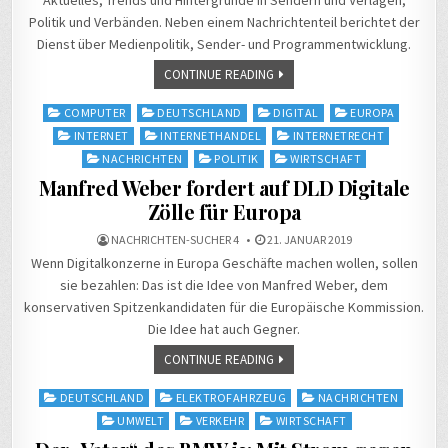
Aktuelles, Trends und Hintergründe in Sendern und Verlagen,
Politik und Verbänden. Neben einem Nachrichtenteil berichtet der
Dienst über Medienpolitik, Sender- und Programmentwicklung.
CONTINUE READING
Posted
COMPUTER
DEUTSCHLAND
DIGITAL
EUROPA
in
INTERNET
INTERNETHANDEL
INTERNETRECHT
NACHRICHTEN
POLITIK
WIRTSCHAFT
Manfred Weber fordert auf DLD Digitale
Zölle für Europa
NACHRICHTEN-SUCHER 4
21. JANUAR 2019
Wenn Digitalkonzerne in Europa Geschäfte machen wollen, sollen
sie bezahlen: Das ist die Idee von Manfred Weber, dem
konservativen Spitzenkandidaten für die Europäische Kommission.
Die Idee hat auch Gegner.
CONTINUE READING
Posted
DEUTSCHLAND
ELEKTROFAHRZEUG
NACHRICHTEN
in
UMWELT
VERKEHR
WIRTSCHAFT