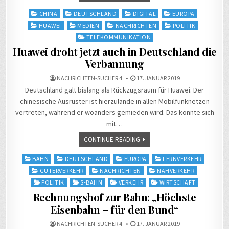
Posted
CHINA
DEUTSCHLAND
DIGITAL
EUROPA
in
HUAWEI
MEDIEN
NACHRICHTEN
POLITIK
TELEKOMMUNIKATION
Huawei droht jetzt auch in Deutschland die
Verbannung
NACHRICHTEN-SUCHER 4
17. JANUAR 2019
Deutschland galt bislang als Rückzugsraum für Huawei. Der
chinesische Ausrüster ist hierzulande in allen Mobilfunknetzen
vertreten, während er woanders gemieden wird. Das könnte sich
mit…
CONTINUE READING
Posted
BAHN
DEUTSCHLAND
EUROPA
FERNVERKEHR
in
GÜTERVERKEHR
NACHRICHTEN
NAHVERKEHR
POLITIK
S-BAHN
VERKEHR
WIRTSCHAFT
Rechnungshof zur Bahn: „Höchste
Eisenbahn – für den Bund“
NACHRICHTEN-SUCHER 4
17. JANUAR 2019