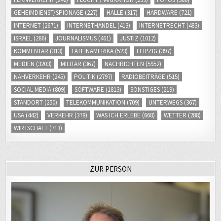
GEHEIMDIENST/SPIONAGE
(227)
HALLE
(317)
HARDWARE
(721)
INTERNET
(2671)
INTERNETHANDEL
(413)
INTERNETRECHT
(483)
ISRAEL
(286)
JOURNALISMUS
(461)
JUSTIZ
(1012)
KOMMENTAR
(313)
LATEINAMERIKA
(523)
LEIPZIG
(397)
MEDIEN
(3203)
MILITÄR
(367)
NACHRICHTEN
(5952)
NAHVERKEHR
(245)
POLITIK
(2797)
RADIOBEITRÄGE
(515)
SOCIAL MEDIA
(809)
SOFTWARE
(1813)
SONSTIGES
(219)
STANDORT
(250)
TELEKOMMUNIKATION
(709)
UNTERWEGS
(367)
USA
(442)
VERKEHR
(378)
WAS ICH ERLEBE
(668)
WETTER
(288)
WIRTSCHAFT
(713)
ZUR PERSON