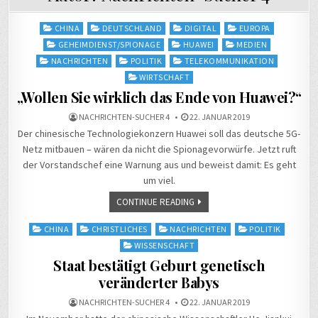
Posted
CHINA
DEUTSCHLAND
DIGITAL
EUROPA
in
GEHEIMDIENST/SPIONAGE
HUAWEI
MEDIEN
NACHRICHTEN
POLITIK
TELEKOMMUNIKATION
WIRTSCHAFT
„Wollen Sie wirklich das Ende von Huawei?“
NACHRICHTEN-SUCHER 4
22. JANUAR 2019
Der chinesische Technologiekonzern Huawei soll das deutsche 5G-
Netz mitbauen – wären da nicht die Spionagevorwürfe. Jetzt ruft
der Vorstandschef eine Warnung aus und beweist damit: Es geht
um viel.
CONTINUE READING
Posted
CHINA
CHRISTLICHES
NACHRICHTEN
POLITIK
in
WISSENSCHAFT
Staat bestätigt Geburt genetisch
veränderter Babys
NACHRICHTEN-SUCHER 4
22. JANUAR 2019