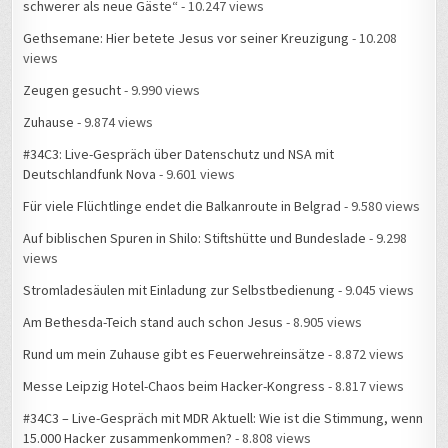
schwerer als neue Gäste“
- 10.247 views
Gethsemane: Hier betete Jesus vor seiner Kreuzigung
- 10.208
views
Zeugen gesucht
- 9.990 views
Zuhause
- 9.874 views
#34C3: Live-Gespräch über Datenschutz und NSA mit
Deutschlandfunk Nova
- 9.601 views
Für viele Flüchtlinge endet die Balkanroute in Belgrad
- 9.580 views
Auf biblischen Spuren in Shilo: Stiftshütte und Bundeslade
- 9.298
views
Stromladesäulen mit Einladung zur Selbstbedienung
- 9.045 views
Am Bethesda-Teich stand auch schon Jesus
- 8.905 views
Rund um mein Zuhause gibt es Feuerwehreinsätze
- 8.872 views
Messe Leipzig Hotel-Chaos beim Hacker-Kongress
- 8.817 views
#34C3 – Live-Gespräch mit MDR Aktuell: Wie ist die Stimmung, wenn
15.000 Hacker zusammenkommen?
- 8.808 views