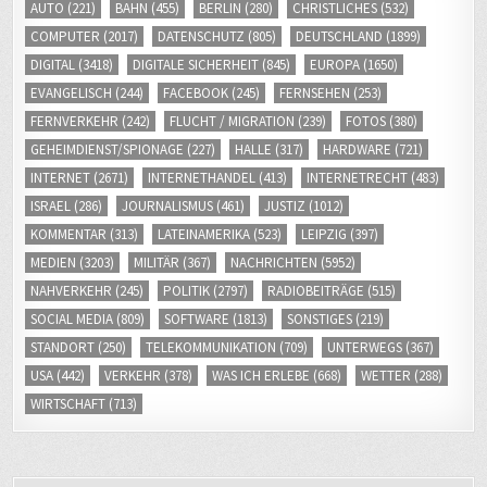
COMPUTER
(2017)
DATENSCHUTZ
(805)
DEUTSCHLAND
(1899)
DIGITAL
(3418)
DIGITALE SICHERHEIT
(845)
EUROPA
(1650)
EVANGELISCH
(244)
FACEBOOK
(245)
FERNSEHEN
(253)
FERNVERKEHR
(242)
FLUCHT / MIGRATION
(239)
FOTOS
(380)
GEHEIMDIENST/SPIONAGE
(227)
HALLE
(317)
HARDWARE
(721)
INTERNET
(2671)
INTERNETHANDEL
(413)
INTERNETRECHT
(483)
ISRAEL
(286)
JOURNALISMUS
(461)
JUSTIZ
(1012)
KOMMENTAR
(313)
LATEINAMERIKA
(523)
LEIPZIG
(397)
MEDIEN
(3203)
MILITÄR
(367)
NACHRICHTEN
(5952)
NAHVERKEHR
(245)
POLITIK
(2797)
RADIOBEITRÄGE
(515)
SOCIAL MEDIA
(809)
SOFTWARE
(1813)
SONSTIGES
(219)
STANDORT
(250)
TELEKOMMUNIKATION
(709)
UNTERWEGS
(367)
USA
(442)
VERKEHR
(378)
WAS ICH ERLEBE
(668)
WETTER
(288)
WIRTSCHAFT
(713)
ZUR PERSON