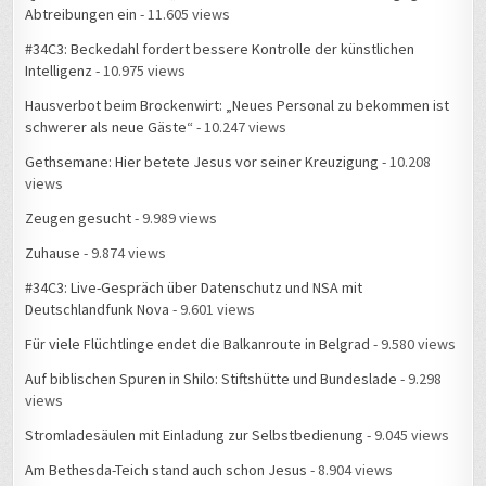
#34C3: Beckedahl fordert bessere Kontrolle der künstlichen
Intelligenz
- 10.975 views
Hausverbot beim Brockenwirt: „Neues Personal zu bekommen ist
schwerer als neue Gäste“
- 10.247 views
Gethsemane: Hier betete Jesus vor seiner Kreuzigung
- 10.208
views
Zeugen gesucht
- 9.989 views
Zuhause
- 9.874 views
#34C3: Live-Gespräch über Datenschutz und NSA mit
Deutschlandfunk Nova
- 9.601 views
Für viele Flüchtlinge endet die Balkanroute in Belgrad
- 9.580 views
Auf biblischen Spuren in Shilo: Stiftshütte und Bundeslade
- 9.298
views
Stromladesäulen mit Einladung zur Selbstbedienung
- 9.045 views
Am Bethesda-Teich stand auch schon Jesus
- 8.904 views
Rund um mein Zuhause gibt es Feuerwehreinsätze
- 8.872 views