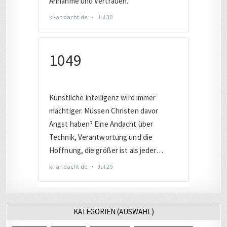
KATEGORIEN (AUSWAHL)
AUTO
(221)
BAHN
(455)
BERLIN
(280)
CHRISTLICHES
(532)