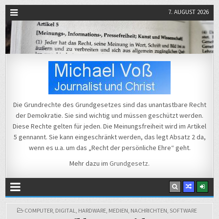
7. AUGUST 2026
Michael Voß
Journalist und Christ
Die Grundrechte des Grundgesetzes sind das unantastbare Recht
der Demokratie. Sie sind wichtig und müssen geschützt werden.
Diese Rechte gelten für jeden. Die Meinungsfreiheit wird im Artikel
5 gennannt. Sie kann eingeschränkt werden, das legt Absatz 2 da,
wenn es u.a. um das „Recht der persönliche Ehre“ geht.
Mehr dazu im
Grundgesetz
.
POSTED
COMPUTER
,
DIGITAL
,
HARDWARE
,
MEDIEN
,
NACHRICHTEN
,
SOFTWARE
IN