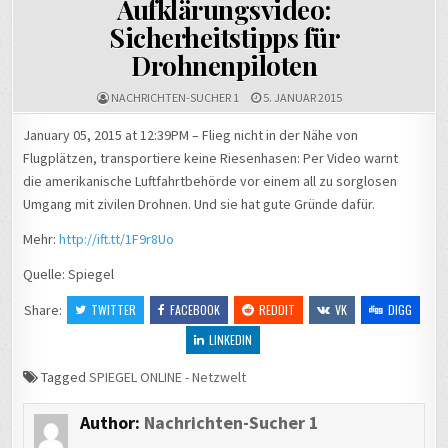
Aufklärungsvideo:
Sicherheitstipps für
Drohnenpiloten
NACHRICHTEN-SUCHER 1
5. JANUAR 2015
January 05, 2015 at 12:39PM – Flieg nicht in der Nähe von
Flugplätzen, transportiere keine Riesenhasen: Per Video warnt
die amerikanische Luftfahrtbehörde vor einem all zu sorglosen
Umgang mit zivilen Drohnen. Und sie hat gute Gründe dafür.
Mehr:
http://ift.tt/1F9r8Uo
Quelle: Spiegel
Share:
TWITTER
FACEBOOK
REDDIT
VK
DIGG
LINKEDIN
Tagged
SPIEGEL ONLINE - Netzwelt
Author:
Nachrichten-Sucher 1