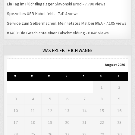
Spezielles USB-Kabel fehlt
- 7.414 views
Service zum Selbermachen: Mein letztes Mal bei IKEA
- 7.105 views
#34C3: Die Geschichte einer Falschmeldung
- 6.846 views
WAS ERLEBTE ICH WANN?
August 2026
M
D
M
D
F
S
S
1
2
3
4
5
6
7
8
9
10
11
12
13
14
15
16
17
18
19
20
21
22
23
24
25
26
27
28
29
30