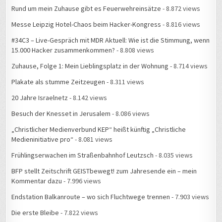
Messe Leipzig Hotel-Chaos beim Hacker-Kongress
- 8.816 views
#34C3 – Live-Gespräch mit MDR Aktuell: Wie ist die Stimmung, wenn
15.000 Hacker zusammenkommen?
- 8.808 views
Zuhause, Folge 1: Mein Lieblingsplatz in der Wohnung
- 8.714 views
Plakate als stumme Zeitzeugen
- 8.311 views
20 Jahre Israelnetz
- 8.142 views
Besuch der Knesset in Jerusalem
- 8.086 views
„Christlicher Medienverbund KEP“ heißt künftig „Christliche
Medieninitiative pro“
- 8.081 views
Frühlingserwachen im Straßenbahnhof Leutzsch
- 8.035 views
BFP stellt Zeitschrift GEISTbewegt! zum Jahresende ein – mein
Kommentar dazu
- 7.996 views
Endstation Balkanroute – wo sich Fluchtwege trennen
- 7.903 views
Die erste Bleibe
- 7.822 views
Ein Tag im Flüchtlingslager Slavonski Brod
- 7.780 views