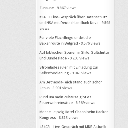
Zuhause
- 9.867 views
#34C3: Live-Gespräch über Datenschutz
und NSA mit Deutschlandfunk Nova
- 9.598
views
Für viele Flüchtlinge endet die
Balkanroute in Belgrad
- 9.576 views
Auf biblischen Spuren in Shilo: Stiftshütte
und Bundeslade
- 9.295 views
Stromladesäulen mit Einladung zur
Selbstbedienung
- 9.043 views
Am Bethesda-Teich stand auch schon
Jesus
- 8.901 views
Rund um mein Zuhause gibt es
Feuerwehreinsätze
- 8.869 views
Messe Leipzig Hotel-Chaos beim Hacker-
Kongress
- 8.813 views
#34C3 – Live-Gespräch mit MDR Aktuell: