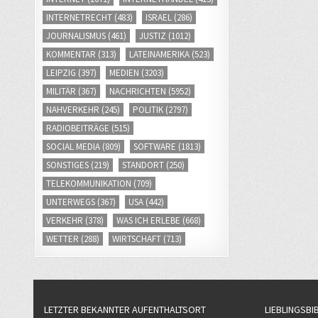
INTERNETRECHT
(483)
ISRAEL
(286)
JOURNALISMUS
(461)
JUSTIZ
(1012)
KOMMENTAR
(313)
LATEINAMERIKA
(523)
LEIPZIG
(397)
MEDIEN
(3203)
MILITÄR
(367)
NACHRICHTEN
(5952)
NAHVERKEHR
(245)
POLITIK
(2797)
RADIOBEITRÄGE
(515)
SOCIAL MEDIA
(809)
SOFTWARE
(1813)
SONSTIGES
(219)
STANDORT
(250)
TELEKOMMUNIKATION
(709)
UNTERWEGS
(367)
USA
(442)
VERKEHR
(378)
WAS ICH ERLEBE
(668)
WETTER
(288)
WIRTSCHAFT
(713)
LETZTER BEKANNTER AUFENTHALTSORT
LIEBLINGSBI