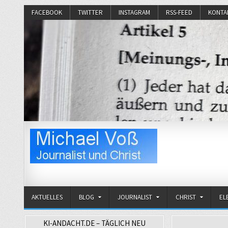
FACEBOOK
TWITTER
INSTAGRAM
RSS-FEED
KONTA
Michael Voß
Journalist und Christ
AKTUELLES
BLOG
JOURNALIST
CHRIST
EL
KI-ANDACHT.DE – TÄGLICH NEU