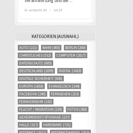
KATEGORIEN (AUSWAHL)
AUTO
(221)
BAHN
(455)
BERLIN
(280)
CHRISTLICHES
(532)
COMPUTER
(2017)
DATENSCHUTZ
(805)
DEUTSCHLAND
(1899)
DIGITAL
(3418)
DIGITALE SICHERHEIT
(845)
EUROPA
(1650)
EVANGELISCH
(244)
FACEBOOK
(245)
FERNSEHEN
(253)
FERNVERKEHR
(242)
FLUCHT / MIGRATION
(239)
FOTOS
(380)
GEHEIMDIENST/SPIONAGE
(227)
HALLE
(317)
HARDWARE
(721)
INTERNET
(2671)
INTERNETHANDEL
(413)