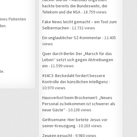
hackte bereits die Bundeswehr, die
Telekom und die NSA
- 18.759 views
ines Patienten
Fake News leicht gemacht – ein Tool zum
den.
Selbermachen
- 12.732 views
Ein unglaublicher SZ-Kommentar
- 12.405
views
Quer durch Berlin: Der „Marsch für das
Leben“ setzt sich gegen Abtreibungen
ein
- 11.599 views
te.
#34C3: Beckedahl fordert bessere
Kontrolle der künstlichen Intelligenz
-
10.970 views
Hausverbot beim Brockenwirt: „Neues
Personal zu bekommen ist schwerer als
neue Gäste“
- 10.238 views
Gethsemane: Hier betete Jesus vor
seiner Kreuzigung
- 10.203 views
Zeugen gesucht
- 9.980 views