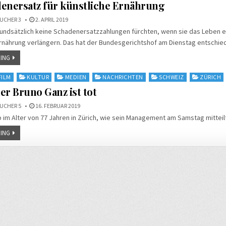
enersatz für künstliche Ernährung
UCHER 3
2. APRIL 2019
undsätzlich keine Schadenersatzzahlungen fürchten, wenn sie das Leben e
Ernährung verlängern. Das hat der Bundesgerichtshof am Dienstag entschie
ING
FILM
KULTUR
MEDIEN
NACHRICHTEN
SCHWEIZ
ZÜRICH
er Bruno Ganz ist tot
UCHER 5
16. FEBRUAR 2019
 im Alter von 77 Jahren in Zürich, wie sein Management am Samstag mitteil
ING