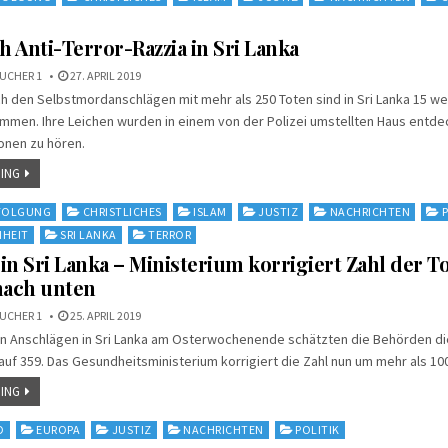
h Anti-Terror-Razzia in Sri Lanka
UCHER 1
27. APRIL 2019
h den Selbstmordanschlägen mit mehr als 250 Toten sind in Sri Lanka 15 w
men. Ihre Leichen wurden in einem von der Polizei umstellten Haus entde
onen zu hören.
ING
RFOLGUNG
CHRISTLICHES
ISLAM
JUSTIZ
NACHRICHTEN
IHEIT
SRI LANKA
TERROR
in Sri Lanka – Ministerium korrigiert Zahl der T
nach unten
UCHER 1
25. APRIL 2019
en Anschlägen in Sri Lanka am Osterwochenende schätzten die Behörden di
uf 359. Das Gesundheitsministerium korrigiert die Zahl nun um mehr als 10
ING
D
EUROPA
JUSTIZ
NACHRICHTEN
POLITIK