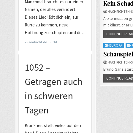
in
Kein Schad
NACHRICHTEN-S
Ärzte müssen gr
mit künstlicher 
CONTINUE READ
Posted
EUROPA
in
Schauspiel
NACHRICHTEN-S
Bruno Ganz starb
CONTINUE READ