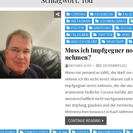
Posted
CORONA
FACEBOOK
FALS
in
INSTAGRAM
JOURNALISMUS
POLITIK
SNAPCHAT
SOCIAL
TELEGRAM
TWITTER
VERO
WAS ICH ERLEBE
WHATSAPP
Muss ich Impfgegner no
nehmen?
MICHAEL VOSS
8. DEZEMBER 2021
Wenn mir jemand erzählt, die Welt sei
nehme ich ihn nicht ernst. Warum soll 
Impfgegner ernst nehmen, die die wis
erwiesene tödliche Corona-Gefahr abs
wissenschaftlich nicht nachgewiesen
der Impfung glauben und die Ansteck
Mitmenschen bewusst in Kauf nehmen
CONTINUE READING
RFOLGUNG
CHRISTLICHES
ISLAM
JUSTIZ
NACHRICHTEN