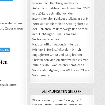
wieder nach Hamburg wechselte.
Außerdem melde ich mich zwischen 2012
und 2022 regelmäßig von der
Internationalen Funkausstellung
in Berlin.
eitere Menschen
2016 war ich für meinen Arbeitgeber auf
ckt. Zuvor waren
der
Balkanroute
unterwegs und sprach
mit Flüchtlingen. Hinzu kam eine
Vertretungszeit als
Hauptstadtkorrespondent für den
Hörfunk in Berlin. Außerdem bin ich
POLITIK
engagierter Christ und Mitglied der
Christlichen Medieninitiative pro e.V. Von
oten
2016 bis 2021 war ich ehrenamtliches
Vorstandsmitglied, von 2018 bis 2021 als
Vorsitzender.
e
0 nach unten.
AM HÄUFIGSTEN GELESEN
Wie aus einem „bösen“ ein „guter“
Hacker wurde – Matthias Ungethüm