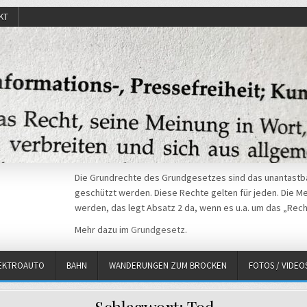
KT
Die Grundrechte des Grundgesetzes sind das unantastba
geschützt werden. Diese Rechte gelten für jeden. Die Mei
werden, das legt Absatz 2 da, wenn es u.a. um das „Rech
Mehr dazu im
Grundgesetz
.
EKTROAUTO
BAHN
WANDERUNGEN ZUM BROCKEN
FOTOS / VIDEO
Schlagwort:
Tod