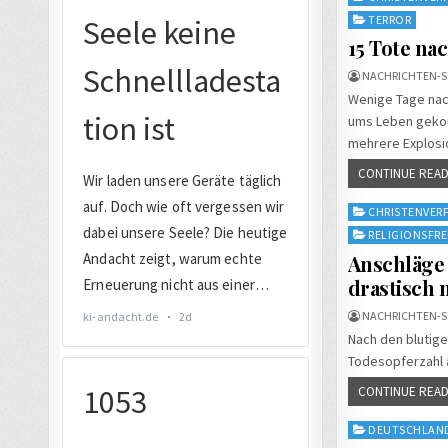
in
TERROR
15 Tote nac
NACHRICHTEN-S
Wenige Tage nac
ums Leben gekom
mehrere Explosi
CONTINUE READ
Posted
CHRISTENVE
in
RELIGIONSFRE
Anschläge 
drastisch 
NACHRICHTEN-S
Nach den blutig
Todesopferzahl a
CONTINUE READ
Posted
DEUTSCHLAN