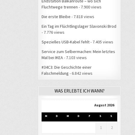
Endstation Balkanroute – wo sich
Fluchtwege trennen
- 7.900 views
Die erste Bleibe
- 7.818 views
Ein Tag im Flüchtlingslager Slavonski Brod
- 7.776 views
Spezielles USB-Kabel fehlt
- 7.405 views
Service zum Selbermachen: Mein letztes
Mal bei IKEA
- 7.103 views
#34C3: Die Geschichte einer
Falschmeldung
- 6.842 views
WAS ERLEBTE ICH WANN?
August 2026
M
D
M
D
F
S
S
1
2