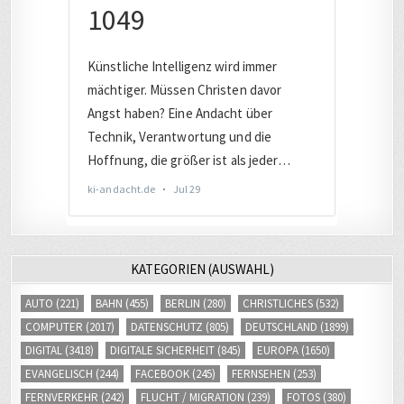
KATEGORIEN (AUSWAHL)
AUTO
(221)
BAHN
(455)
BERLIN
(280)
CHRISTLICHES
(532)
COMPUTER
(2017)
DATENSCHUTZ
(805)
DEUTSCHLAND
(1899)
DIGITAL
(3418)
DIGITALE SICHERHEIT
(845)
EUROPA
(1650)
EVANGELISCH
(244)
FACEBOOK
(245)
FERNSEHEN
(253)
FERNVERKEHR
(242)
FLUCHT / MIGRATION
(239)
FOTOS
(380)