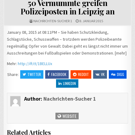
50 Vermummte greifen
Polizeiposten in Leipzig an
NACHRICHTEN-SUCHER 1
8. JANUAR 2015
January 08, 2015 at 08:11PM – Sie haben Schutzkleidung,
Schlagstöcke, Schusswaffen – trotzdem werden Polizeibeamte
regelmäßig Opfer von Gewalt. Dabei geht es längst nicht immer um
Ausschreitungen bei Fußballspielen oder Demonstrationen. [mehr]
Mehr:
http://ift.tt/1BELLUx
Share:
TWITTER
FACEBOOK
REDDIT
VK
DIGG
LINKEDIN
Author:
Nachrichten-Sucher 1
WEBSITE
Related Articles