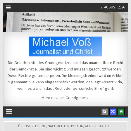
7. AUGUST 2026
Michael Voß
Journalist und Christ
Die Grundrechte des Grundgesetzes sind das unantastbare Recht
der Demokratie. Sie sind wichtig und müssen geschützt werden.
Diese Rechte gelten für jeden. Die Meinungsfreiheit wird im Artikel
5 gennannt. Sie kann eingeschränkt werden, das legt Absatz 2 da,
wenn es u.a. um das „Recht der persönliche Ehre“ geht.
Mehr dazu im
Grundgesetz
.
POSTED
JUSTIZ
,
LEIPZIG
,
NACHRICHTEN
,
POLITIK
,
WEITERE STÄDTE
IN