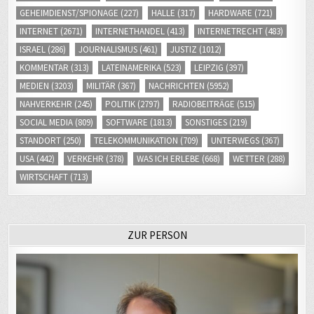
GEHEIMDIENST/SPIONAGE
(227)
HALLE
(317)
HARDWARE
(721)
INTERNET
(2671)
INTERNETHANDEL
(413)
INTERNETRECHT
(483)
ISRAEL
(286)
JOURNALISMUS
(461)
JUSTIZ
(1012)
KOMMENTAR
(313)
LATEINAMERIKA
(523)
LEIPZIG
(397)
MEDIEN
(3203)
MILITÄR
(367)
NACHRICHTEN
(5952)
NAHVERKEHR
(245)
POLITIK
(2797)
RADIOBEITRÄGE
(515)
SOCIAL MEDIA
(809)
SOFTWARE
(1813)
SONSTIGES
(219)
STANDORT
(250)
TELEKOMMUNIKATION
(709)
UNTERWEGS
(367)
USA
(442)
VERKEHR
(378)
WAS ICH ERLEBE
(668)
WETTER
(288)
WIRTSCHAFT
(713)
ZUR PERSON