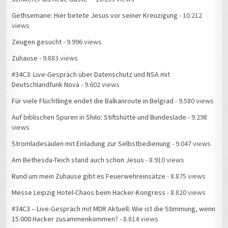
Gethsemane: Hier betete Jesus vor seiner Kreuzigung
- 10.212
views
Zeugen gesucht
- 9.996 views
Zuhause
- 9.883 views
#34C3: Live-Gespräch über Datenschutz und NSA mit
Deutschlandfunk Nova
- 9.602 views
Für viele Flüchtlinge endet die Balkanroute in Belgrad
- 9.580 views
Auf biblischen Spuren in Shilo: Stiftshütte und Bundeslade
- 9.298
views
Stromladesäulen mit Einladung zur Selbstbedienung
- 9.047 views
Am Bethesda-Teich stand auch schon Jesus
- 8.910 views
Rund um mein Zuhause gibt es Feuerwehreinsätze
- 8.875 views
Messe Leipzig Hotel-Chaos beim Hacker-Kongress
- 8.820 views
#34C3 – Live-Gespräch mit MDR Aktuell: Wie ist die Stimmung, wenn
15.000 Hacker zusammenkommen?
- 8.814 views