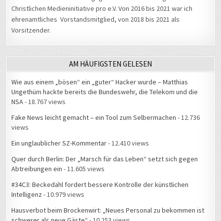
Christlichen Medieninitiative pro e.V. Von 2016 bis 2021 war ich
ehrenamtliches Vorstandsmitglied, von 2018 bis 2021 als
Vorsitzender.
AM HÄUFIGSTEN GELESEN
Wie aus einem „bösen“ ein „guter“ Hacker wurde – Matthias
Ungethüm hackte bereits die Bundeswehr, die Telekom und die
NSA
- 18.767 views
Fake News leicht gemacht – ein Tool zum Selbermachen
- 12.736
views
Ein unglaublicher SZ-Kommentar
- 12.410 views
Quer durch Berlin: Der „Marsch für das Leben“ setzt sich gegen
Abtreibungen ein
- 11.605 views
#34C3: Beckedahl fordert bessere Kontrolle der künstlichen
Intelligenz
- 10.979 views
Hausverbot beim Brockenwirt: „Neues Personal zu bekommen ist
schwerer als neue Gäste“
- 10.253 views