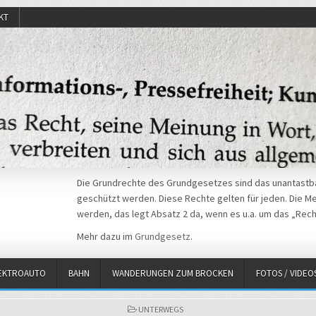
KT
Die Grundrechte des Grundgesetzes sind das unantastba
geschützt werden. Diese Rechte gelten für jeden. Die Mei
werden, das legt Absatz 2 da, wenn es u.a. um das „Rech
Mehr dazu im
Grundgesetz
.
EKTROAUTO
BAHN
WANDERUNGEN ZUM BROCKEN
FOTOS / VIDEO
POSTED
UNTERWEGS