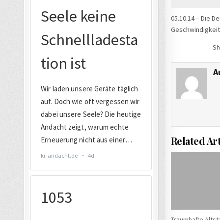
05.10.14 – Die D
Geschwindigkeits
Sh
A
Related Art
Traumhafte Altst