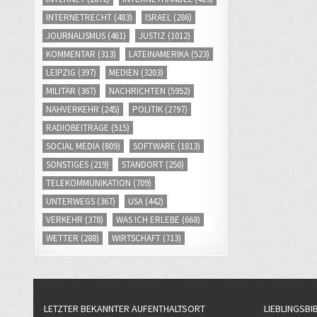
INTERNETRECHT
(483)
ISRAEL
(286)
JOURNALISMUS
(461)
JUSTIZ
(1012)
KOMMENTAR
(313)
LATEINAMERIKA
(523)
LEIPZIG
(397)
MEDIEN
(3203)
MILITÄR
(367)
NACHRICHTEN
(5952)
NAHVERKEHR
(245)
POLITIK
(2797)
RADIOBEITRÄGE
(515)
SOCIAL MEDIA
(809)
SOFTWARE
(1813)
SONSTIGES
(219)
STANDORT
(250)
TELEKOMMUNIKATION
(709)
UNTERWEGS
(367)
USA
(442)
VERKEHR
(378)
WAS ICH ERLEBE
(668)
WETTER
(288)
WIRTSCHAFT
(713)
LETZTER BEKANNTER AUFENTHALTSORT
LIEBLINGSBI