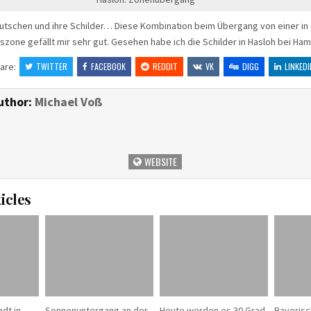
eutschen und ihre Schilder… Diese Kombination beim Übergang von einer in
zone gefällt mir sehr gut. Gesehen habe ich die Schilder in Hasloh bei Ha
are:
TWITTER
FACEBOOK
REDDIT
VK
DIGG
LINKEDI
uthor:
Michael Voß
WEBSITE
icles
adt in
Sonnenuntergang an der
Heute werden es 30 Grad
Bayerisc