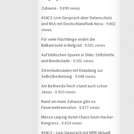
Zuhause
- 9.890 views
#34C3: Live-Gespräch über Datenschutz
und NSA mit Deutschlandfunk Nova
- 9.602
views
Für viele Flüchtlinge endet die
Balkanroute in Belgrad
- 9.581 views
Auf biblischen Spuren in Shilo: Stiftshütte
und Bundeslade
- 9.301 views
Stromladesäulen mit Einladung zur
Selbstbedienung
- 9.048 views
Am Bethesda-Teich stand auch schon
Jesus
- 8.910 views
Rund um mein Zuhause gibt es
Feuerwehreinsätze
- 8.877 views
Messe Leipzig Hotel-Chaos beim Hacker-
Kongress
- 8.824 views
#34C3 – Live-Gespräch mit MDR Aktuell: