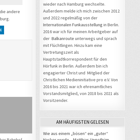
wieder nach Hamburg wechselte.
Außerdem melde ich mich zwischen 2012
 die andere
und 2022 regelmäßig von der
mburg.
Internationalen Funkausstellung
in Berlin.
N
2016 war ich für meinen Arbeitgeber auf
der
Balkanroute
unterwegs und sprach
mit Flüchtlingen. Hinzu kam eine
Vertretungszeit als
Hauptstadtkorrespondent für den
Hörfunk in Berlin. Außerdem bin ich
engagierter Christ und Mitglied der
Christlichen Medieninitiative pro e.V. Von
2016 bis 2021 war ich ehrenamtliches
Vorstandsmitglied, von 2018 bis 2021 als
Vorsitzender.
AM HÄUFIGSTEN GELESEN
Wie aus einem „bösen“ ein „guter“
Hacker wurde – Matthias Ungethüm
her Bahnhof