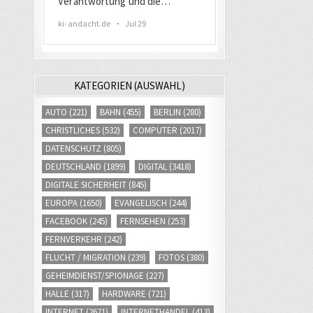
KATEGORIEN (AUSWAHL)
AUTO
(221)
BAHN
(455)
BERLIN
(280)
CHRISTLICHES
(532)
COMPUTER
(2017)
DATENSCHUTZ
(805)
DEUTSCHLAND
(1899)
DIGITAL
(3418)
DIGITALE SICHERHEIT
(845)
EUROPA
(1650)
EVANGELISCH
(244)
FACEBOOK
(245)
FERNSEHEN
(253)
FERNVERKEHR
(242)
FLUCHT / MIGRATION
(239)
FOTOS
(380)
GEHEIMDIENST/SPIONAGE
(227)
HALLE
(317)
HARDWARE
(721)
INTERNET
(2671)
INTERNETHANDEL
(413)