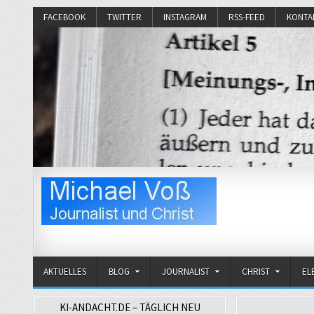
FACEBOOK
TWITTER
INSTAGRAM
RSS-FEED
KONTA
Michael Voß
Journalist und Christ
AKTUELLES
BLOG
JOURNALIST
CHRIST
EL
KI-ANDACHT.DE – TÄGLICH NEU