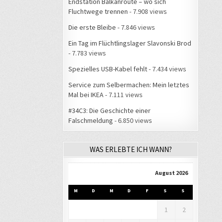
Endstation Balkanroute – wo sich
Fluchtwege trennen
- 7.908 views
Die erste Bleibe
- 7.846 views
Ein Tag im Flüchtlingslager Slavonski Brod
- 7.783 views
Spezielles USB-Kabel fehlt
- 7.434 views
Service zum Selbermachen: Mein letztes
Mal bei IKEA
- 7.111 views
#34C3: Die Geschichte einer
Falschmeldung
- 6.850 views
WAS ERLEBTE ICH WANN?
August 2026
M
D
M
D
F
S
S
1
2