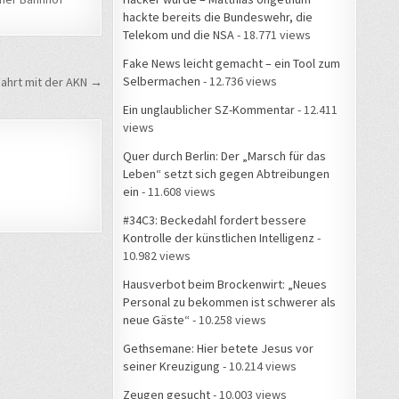
hackte bereits die Bundeswehr, die
Telekom und die NSA
- 18.771 views
Fake News leicht gemacht – ein Tool zum
Selbermachen
- 12.736 views
Fahrt mit der AKN →
Ein unglaublicher SZ-Kommentar
- 12.411
views
Quer durch Berlin: Der „Marsch für das
Leben“ setzt sich gegen Abtreibungen
ein
- 11.608 views
#34C3: Beckedahl fordert bessere
Kontrolle der künstlichen Intelligenz
-
10.982 views
Hausverbot beim Brockenwirt: „Neues
Personal zu bekommen ist schwerer als
neue Gäste“
- 10.258 views
Gethsemane: Hier betete Jesus vor
seiner Kreuzigung
- 10.214 views
Zeugen gesucht
- 10.003 views