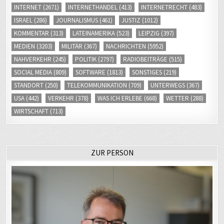
ISRAEL
(286)
JOURNALISMUS
(461)
JUSTIZ
(1012)
KOMMENTAR
(313)
LATEINAMERIKA
(523)
LEIPZIG
(397)
MEDIEN
(3203)
MILITÄR
(367)
NACHRICHTEN
(5952)
NAHVERKEHR
(245)
POLITIK
(2797)
RADIOBEITRÄGE
(515)
SOCIAL MEDIA
(809)
SOFTWARE
(1813)
SONSTIGES
(219)
STANDORT
(250)
TELEKOMMUNIKATION
(709)
UNTERWEGS
(367)
USA
(442)
VERKEHR
(378)
WAS ICH ERLEBE
(668)
WETTER
(288)
WIRTSCHAFT
(713)
ZUR PERSON