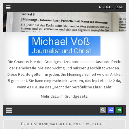
6. AUGUST 2026
Michael Voß
Journalist und Christ
Die Grundrechte des Grundgesetzes sind das unantastbare Recht
der Demokratie. Sie sind wichtig und müssen geschützt werden.
Diese Rechte gelten für jeden. Die Meinungsfreiheit wird im Artikel
5 gennannt. Sie kann eingeschränkt werden, das legt Absatz 2 da,
wenn es u.a. um das „Recht der persönliche Ehre“ geht.
Mehr dazu im
Grundgesetz
.
POSTED
DEUTSCHLAND
,
NACHRICHTEN
,
POLITIK
,
WIRTSCHAFT
IN