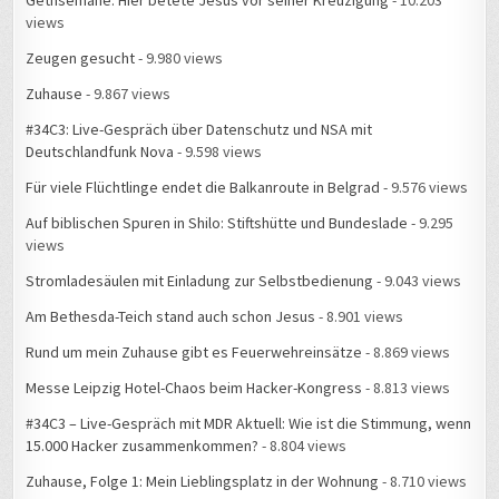
Zeugen gesucht
- 9.980 views
Zuhause
- 9.867 views
#34C3: Live-Gespräch über Datenschutz und NSA mit
Deutschlandfunk Nova
- 9.598 views
Für viele Flüchtlinge endet die Balkanroute in Belgrad
- 9.576 views
Auf biblischen Spuren in Shilo: Stiftshütte und Bundeslade
- 9.295
views
Stromladesäulen mit Einladung zur Selbstbedienung
- 9.043 views
Am Bethesda-Teich stand auch schon Jesus
- 8.901 views
Rund um mein Zuhause gibt es Feuerwehreinsätze
- 8.869 views
Messe Leipzig Hotel-Chaos beim Hacker-Kongress
- 8.813 views
#34C3 – Live-Gespräch mit MDR Aktuell: Wie ist die Stimmung, wenn
15.000 Hacker zusammenkommen?
- 8.804 views
Zuhause, Folge 1: Mein Lieblingsplatz in der Wohnung
- 8.710 views
Plakate als stumme Zeitzeugen
- 8.303 views