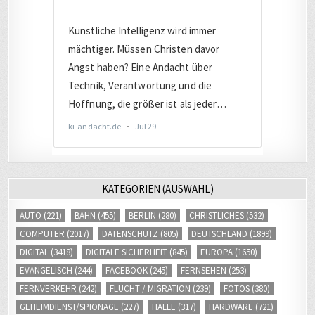
KATEGORIEN (AUSWAHL)
AUTO
(221)
BAHN
(455)
BERLIN
(280)
CHRISTLICHES
(532)
COMPUTER
(2017)
DATENSCHUTZ
(805)
DEUTSCHLAND
(1899)
DIGITAL
(3418)
DIGITALE SICHERHEIT
(845)
EUROPA
(1650)
EVANGELISCH
(244)
FACEBOOK
(245)
FERNSEHEN
(253)
FERNVERKEHR
(242)
FLUCHT / MIGRATION
(239)
FOTOS
(380)
GEHEIMDIENST/SPIONAGE
(227)
HALLE
(317)
HARDWARE
(721)
INTERNET
(2671)
INTERNETHANDEL
(413)
INTERNETRECHT
(483)