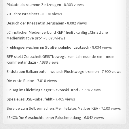
20 Jahre Israelnetz
- 8.138 views
Besuch der Knesset in Jerusalem
- 8.082 views
„Christlicher Medienverbund KEP“ heißt künftig „Christliche
Medieninitiative pro“
- 8.079 views
Frühlingserwachen im Straßenbahnhof Leutzsch
- 8.034 views
BFP stellt Zeitschrift GEISTbewegt! zum Jahresende ein – mein
Kommentar dazu
- 7.989 views
Endstation Balkanroute – wo sich Fluchtwege trennen
- 7.900 views
Die erste Bleibe
- 7.818 views
Ein Tag im Flüchtlingslager Slavonski Brod
- 7.776 views
Spezielles USB-Kabel fehlt
- 7.405 views
Service zum Selbermachen: Mein letztes Mal bei IKEA
- 7.103 views
#34C3: Die Geschichte einer Falschmeldung
- 6.842 views
WAS ERLEBTE ICH WANN?