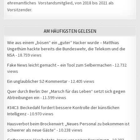
Vorsitzender.
AM HÄUFIGSTEN GELESEN
Wie aus einem „bösen“ ein „guter“ Hacker wurde – Matthias
Ungethüm hackte bereits die Bundeswehr, die Telekom und die
NSA
- 18.759 views
Fake News leicht gemacht – ein Tool zum Selbermachen
- 12.732
views
Ein unglaublicher SZ-Kommentar
- 12.405 views
Quer durch Berlin: Der „Marsch für das Leben“ setzt sich gegen
Abtreibungen ein
- 11.599 views
#34C3: Beckedahl fordert bessere Kontrolle der künstlichen
Intelligenz
- 10.970 views
Hausverbot beim Brockenwirt: „Neues Personal zu bekommen ist
schwerer als neue Gäste“
- 10.238 views
Gethsemane: Hier betete Jesus vor seiner Kreuzigung
- 10.203
views