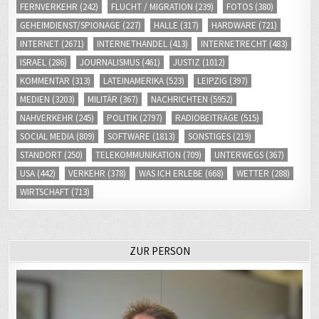
GEHEIMDIENST/SPIONAGE
(227)
HALLE
(317)
HARDWARE
(721)
INTERNET
(2671)
INTERNETHANDEL
(413)
INTERNETRECHT
(483)
ISRAEL
(286)
JOURNALISMUS
(461)
JUSTIZ
(1012)
KOMMENTAR
(313)
LATEINAMERIKA
(523)
LEIPZIG
(397)
MEDIEN
(3203)
MILITÄR
(367)
NACHRICHTEN
(5952)
NAHVERKEHR
(245)
POLITIK
(2797)
RADIOBEITRÄGE
(515)
SOCIAL MEDIA
(809)
SOFTWARE
(1813)
SONSTIGES
(219)
STANDORT
(250)
TELEKOMMUNIKATION
(709)
UNTERWEGS
(367)
USA
(442)
VERKEHR
(378)
WAS ICH ERLEBE
(668)
WETTER
(288)
WIRTSCHAFT
(713)
ZUR PERSON