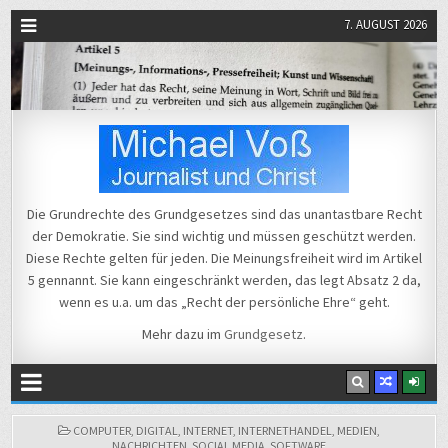
7. AUGUST 2026
Michael Voß
Journalist und Christ
Die Grundrechte des Grundgesetzes sind das unantastbare Recht
der Demokratie. Sie sind wichtig und müssen geschützt werden.
Diese Rechte gelten für jeden. Die Meinungsfreiheit wird im Artikel
5 gennannt. Sie kann eingeschränkt werden, das legt Absatz 2 da,
wenn es u.a. um das „Recht der persönliche Ehre“ geht.
Mehr dazu im
Grundgesetz
.
POSTED
COMPUTER
,
DIGITAL
,
INTERNET
,
INTERNETHANDEL
,
MEDIEN
,
IN
NACHRICHTEN
,
SOCIAL MEDIA
,
SOFTWARE