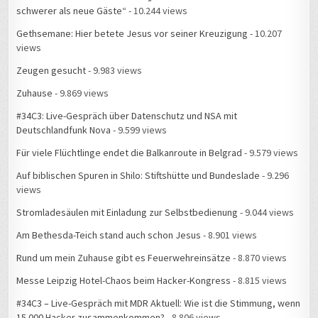
Gethsemane: Hier betete Jesus vor seiner Kreuzigung
- 10.207
views
Zeugen gesucht
- 9.983 views
Zuhause
- 9.869 views
#34C3: Live-Gespräch über Datenschutz und NSA mit
Deutschlandfunk Nova
- 9.599 views
Für viele Flüchtlinge endet die Balkanroute in Belgrad
- 9.579 views
Auf biblischen Spuren in Shilo: Stiftshütte und Bundeslade
- 9.296
views
Stromladesäulen mit Einladung zur Selbstbedienung
- 9.044 views
Am Bethesda-Teich stand auch schon Jesus
- 8.901 views
Rund um mein Zuhause gibt es Feuerwehreinsätze
- 8.870 views
Messe Leipzig Hotel-Chaos beim Hacker-Kongress
- 8.815 views
#34C3 – Live-Gespräch mit MDR Aktuell: Wie ist die Stimmung, wenn
15.000 Hacker zusammenkommen?
- 8.806 views