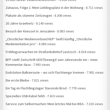
Zuhause, Folge 1: Mein Lieblingsplatz in der Wohnung
- 8.711 views
Plakate als stumme Zeitzeugen
- 8.306 views
20 Jahre Israelnetz
- 8.140 views
Besuch der Knesset in Jerusalem
- 8.083 views
„Christlicher Medienverbund KEP“ heißt künftig „Christliche
Medieninitiative pro“
- 8.080 views
Frühlingserwachen im Straßenbahnhof Leutzsch
- 8.034 views
BFP stellt Zeitschrift GEISTbewegt! zum Jahresende ein – mein
Kommentar dazu
- 7.993 views
Endstation Balkanroute – wo sich Fluchtwege trennen
- 7.901 views
Die erste Bleibe
- 7.821 views
Ein Tag im Flüchtlingslager Slavonski Brod
- 7.778 views
Spezielles USB-Kabel fehlt
- 7.410 views
Service zum Selbermachen: Mein letztes Mal bei IKEA
- 7.103 views
#34C3: Die Geschichte einer Falschmeldung
- 6.844 views