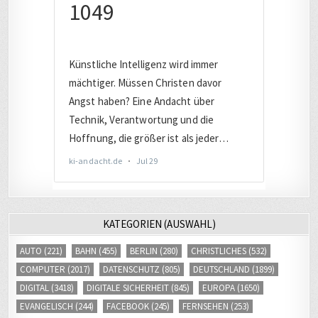
KATEGORIEN (AUSWAHL)
AUTO
(221)
BAHN
(455)
BERLIN
(280)
CHRISTLICHES
(532)
COMPUTER
(2017)
DATENSCHUTZ
(805)
DEUTSCHLAND
(1899)
DIGITAL
(3418)
DIGITALE SICHERHEIT
(845)
EUROPA
(1650)
EVANGELISCH
(244)
FACEBOOK
(245)
FERNSEHEN
(253)
FERNVERKEHR
(242)
FLUCHT / MIGRATION
(239)
FOTOS
(380)