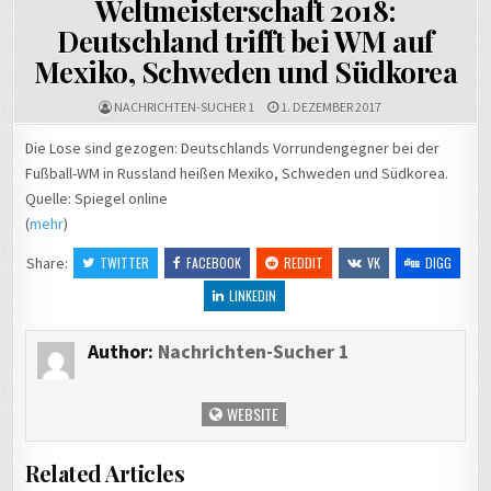
Weltmeisterschaft 2018:
Deutschland trifft bei WM auf
Mexiko, Schweden und Südkorea
NACHRICHTEN-SUCHER 1
1. DEZEMBER 2017
Die Lose sind gezogen: Deutschlands Vorrundengegner bei der
Fußball-WM in Russland heißen Mexiko, Schweden und Südkorea.
Quelle: Spiegel online
(
mehr
)
Share:
TWITTER
FACEBOOK
REDDIT
VK
DIGG
LINKEDIN
Author:
Nachrichten-Sucher 1
WEBSITE
Related Articles