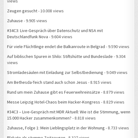
views
Zeugen gesucht
- 10.008 views
Zuhause
- 9.905 views
#34C3: Live-Gespräch über Datenschutz und NSA mit
Deutschlandfunk Nova
- 9.604 views
Für viele Flüchtlinge endet die Balkanroute in Belgrad
- 9.590 views
Auf biblischen Spuren in Shilo: Stiftshütte und Bundeslade
- 9.304
views
Stromladesäulen mit Einladung zur Selbstbedienung
- 9.049 views
Am Bethesda-Teich stand auch schon Jesus
- 8.915 views
Rund um mein Zuhause gibt es Feuerwehreinsätze
- 8.879 views
Messe Leipzig Hotel-Chaos beim Hacker-Kongress
- 8.829 views
#34C3 – Live-Gespräch mit MDR Aktuell: Wie ist die Stimmung, wenn
15.000 Hacker zusammenkommen?
- 8.818 views
Zuhause, Folge 1: Mein Lieblingsplatz in der Wohnung
- 8.733 views
Plakate als stumme Zeitzeugen
- 8.327 views