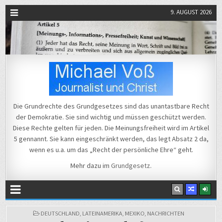
9. AUGUST 2026
Michael Voß
Journalist und Christ
Die Grundrechte des Grundgesetzes sind das unantastbare Recht
der Demokratie. Sie sind wichtig und müssen geschützt werden.
Diese Rechte gelten für jeden. Die Meinungsfreiheit wird im Artikel
5 gennannt. Sie kann eingeschränkt werden, das legt Absatz 2 da,
wenn es u.a. um das „Recht der persönliche Ehre“ geht.
Mehr dazu im
Grundgesetz
.
POSTED
DEUTSCHLAND
,
LATEINAMERIKA
,
MEXIKO
,
NACHRICHTEN
IN