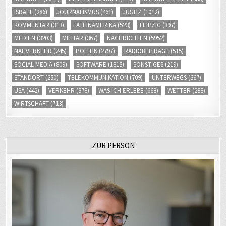
ISRAEL
(286)
JOURNALISMUS
(461)
JUSTIZ
(1012)
KOMMENTAR
(313)
LATEINAMERIKA
(523)
LEIPZIG
(397)
MEDIEN
(3203)
MILITÄR
(367)
NACHRICHTEN
(5952)
NAHVERKEHR
(245)
POLITIK
(2797)
RADIOBEITRÄGE
(515)
SOCIAL MEDIA
(809)
SOFTWARE
(1813)
SONSTIGES
(219)
STANDORT
(250)
TELEKOMMUNIKATION
(709)
UNTERWEGS
(367)
USA
(442)
VERKEHR
(378)
WAS ICH ERLEBE
(668)
WETTER
(288)
WIRTSCHAFT
(713)
ZUR PERSON