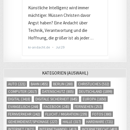
KATEGORIEN (AUSWAHL)
AUTO
(221)
BAHN
(455)
BERLIN
(280)
CHRISTLICHES
(532)
COMPUTER
(2017)
DATENSCHUTZ
(805)
DEUTSCHLAND
(1899)
DIGITAL
(3418)
DIGITALE SICHERHEIT
(845)
EUROPA
(1650)
EVANGELISCH
(244)
FACEBOOK
(245)
FERNSEHEN
(253)
FERNVERKEHR
(242)
FLUCHT / MIGRATION
(239)
FOTOS
(380)
GEHEIMDIENST/SPIONAGE
(227)
HALLE
(317)
HARDWARE
(721)
INTERNET
(2671)
INTERNETHANDEL
(413)
INTERNETRECHT
(483)