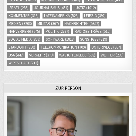
ISRAEL
(286)
JOURNALISMUS
(461)
JUSTIZ
(1012)
KOMMENTAR
(313)
LATEINAMERIKA
(523)
LEIPZIG
(397)
MEDIEN
(3203)
MILITÄR
(367)
NACHRICHTEN
(5952)
NAHVERKEHR
(245)
POLITIK
(2797)
RADIOBEITRÄGE
(515)
SOCIAL MEDIA
(809)
SOFTWARE
(1813)
SONSTIGES
(219)
STANDORT
(250)
TELEKOMMUNIKATION
(709)
UNTERWEGS
(367)
USA
(442)
VERKEHR
(378)
WAS ICH ERLEBE
(668)
WETTER
(288)
WIRTSCHAFT
(713)
ZUR PERSON