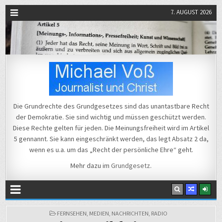
7. AUGUST 2026
Michael Voß
Journalist und Christ
Die Grundrechte des Grundgesetzes sind das unantastbare Recht
der Demokratie. Sie sind wichtig und müssen geschützt werden.
Diese Rechte gelten für jeden. Die Meinungsfreiheit wird im Artikel
5 gennannt. Sie kann eingeschränkt werden, das legt Absatz 2 da,
wenn es u.a. um das „Recht der persönliche Ehre“ geht.
Mehr dazu im
Grundgesetz
.
POSTED
FERNSEHEN
,
MEDIEN
,
NACHRICHTEN
,
RADIO
IN