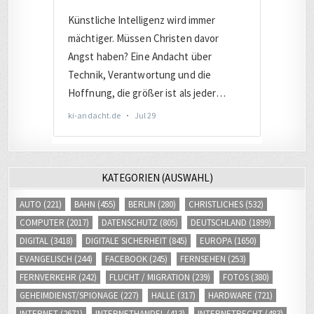
KATEGORIEN (AUSWAHL)
AUTO
(221)
BAHN
(455)
BERLIN
(280)
CHRISTLICHES
(532)
COMPUTER
(2017)
DATENSCHUTZ
(805)
DEUTSCHLAND
(1899)
DIGITAL
(3418)
DIGITALE SICHERHEIT
(845)
EUROPA
(1650)
EVANGELISCH
(244)
FACEBOOK
(245)
FERNSEHEN
(253)
FERNVERKEHR
(242)
FLUCHT / MIGRATION
(239)
FOTOS
(380)
GEHEIMDIENST/SPIONAGE
(227)
HALLE
(317)
HARDWARE
(721)
INTERNET
(2671)
INTERNETHANDEL
(413)
INTERNETRECHT
(483)