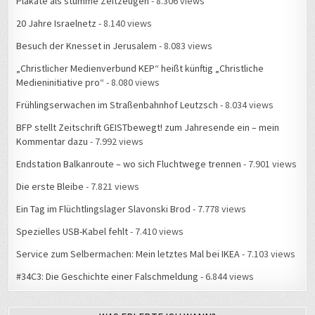
Plakate als stumme Zeitzeugen
- 8.306 views
20 Jahre Israelnetz
- 8.140 views
Besuch der Knesset in Jerusalem
- 8.083 views
„Christlicher Medienverbund KEP“ heißt künftig „Christliche
Medieninitiative pro“
- 8.080 views
Frühlingserwachen im Straßenbahnhof Leutzsch
- 8.034 views
BFP stellt Zeitschrift GEISTbewegt! zum Jahresende ein – mein
Kommentar dazu
- 7.992 views
Endstation Balkanroute – wo sich Fluchtwege trennen
- 7.901 views
Die erste Bleibe
- 7.821 views
Ein Tag im Flüchtlingslager Slavonski Brod
- 7.778 views
Spezielles USB-Kabel fehlt
- 7.410 views
Service zum Selbermachen: Mein letztes Mal bei IKEA
- 7.103 views
#34C3: Die Geschichte einer Falschmeldung
- 6.844 views