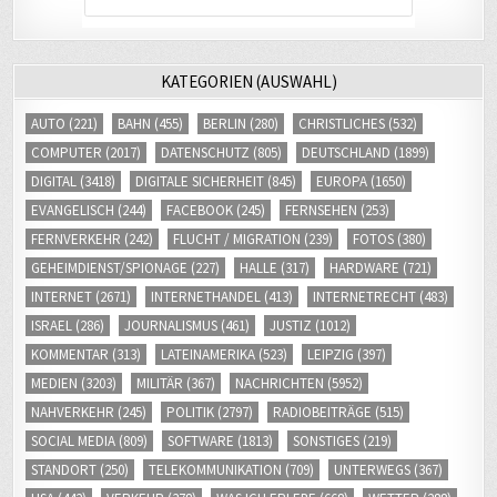
KATEGORIEN (AUSWAHL)
AUTO
(221)
BAHN
(455)
BERLIN
(280)
CHRISTLICHES
(532)
COMPUTER
(2017)
DATENSCHUTZ
(805)
DEUTSCHLAND
(1899)
DIGITAL
(3418)
DIGITALE SICHERHEIT
(845)
EUROPA
(1650)
EVANGELISCH
(244)
FACEBOOK
(245)
FERNSEHEN
(253)
FERNVERKEHR
(242)
FLUCHT / MIGRATION
(239)
FOTOS
(380)
GEHEIMDIENST/SPIONAGE
(227)
HALLE
(317)
HARDWARE
(721)
INTERNET
(2671)
INTERNETHANDEL
(413)
INTERNETRECHT
(483)
ISRAEL
(286)
JOURNALISMUS
(461)
JUSTIZ
(1012)
KOMMENTAR
(313)
LATEINAMERIKA
(523)
LEIPZIG
(397)
MEDIEN
(3203)
MILITÄR
(367)
NACHRICHTEN
(5952)
NAHVERKEHR
(245)
POLITIK
(2797)
RADIOBEITRÄGE
(515)
SOCIAL MEDIA
(809)
SOFTWARE
(1813)
SONSTIGES
(219)
STANDORT
(250)
TELEKOMMUNIKATION
(709)
UNTERWEGS
(367)