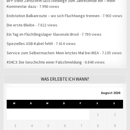
BFP stellt Zeitschrift GEISTbewegt! zum Jahresende ein – mein
Kommentar dazu
- 7.996 views
Endstation Balkanroute – wo sich Fluchtwege trennen
- 7.903 views
Die erste Bleibe
- 7.822 views
Ein Tag im Flüchtlingslager Slavonski Brod
- 7.780 views
Spezielles USB-Kabel fehlt
- 7.414 views
Service zum Selbermachen: Mein letztes Mal bei IKEA
- 7.105 views
#34C3: Die Geschichte einer Falschmeldung
- 6.846 views
WAS ERLEBTE ICH WANN?
August 2026
M
D
M
D
F
S
S
1
2
3
4
5
6
7
8
9