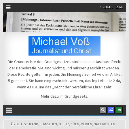
7. AUGUST 2026
Michael Voß
Journalist und Christ
Die Grundrechte des Grundgesetzes sind das unantastbare Recht
der Demokratie. Sie sind wichtig und müssen geschützt werden.
Diese Rechte gelten für jeden. Die Meinungsfreiheit wird im Artikel
5 gennannt. Sie kann eingeschränkt werden, das legt Absatz 2 da,
wenn es u.a. um das „Recht der persönliche Ehre“ geht.
Mehr dazu im
Grundgesetz
.
POSTED
DEUTSCHLAND
,
FERNSEHEN
,
JUSTIZ
,
KÖLN
,
MEDIEN
,
NACHRICHTEN
IN