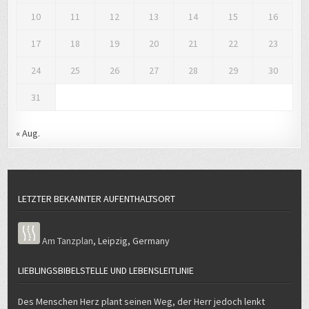
10
11
12
13
14
15
16
17
18
19
20
21
22
23
24
25
26
27
28
29
30
31
« Aug.
LETZTER BEKANNTER AUFENTHALTSORT
Am Tanzplan
,
Leipzig
,
Germany
LIEBLINGSBIBELSTELLE UND LEBENSLEITLINIE
Des Menschen Herz plant seinen Weg, der Herr jedoch lenkt