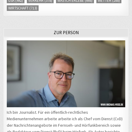
USA
(442)
VERKEHR
(378)
WAS ICH ERLEBE
(668)
WETTER
(288)
WIRTSCHAFT
(713)
ZUR PERSON
Ich bin Journalist. Für ein öffentlich-rechtliches
Medienunternehmen arbeite arbeite ich als Chef vom Dienst (CvD)
der Nachrichtenangebote im Fernseh- und Hörfunkbereich sowie
als Redakteur vom Dienst (RvD) beim Hörfunk. Als Autor berichte