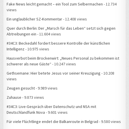
Fake News leicht gemacht – ein Tool zum Selbermachen
- 12.734
views
Ein unglaublicher SZ-Kommentar
- 12.408 views
Quer durch Berlin: Der „Marsch für das Leben“ setzt sich gegen
Abtreibungen ein
- 11.604 views
#34C3: Beckedahl fordert bessere Kontrolle der künstlichen
Intelligenz
- 10.975 views
Hausverbot beim Brockenwirt: „Neues Personal zu bekommen ist
schwerer als neue Gäste“
- 10.247 views
Gethsemane: Hier betete Jesus vor seiner Kreuzigung
- 10.208
views
Zeugen gesucht
- 9.989 views
Zuhause
- 9.873 views
#34C3: Live-Gespräch über Datenschutz und NSA mit
Deutschlandfunk Nova
- 9.601 views
Für viele Flüchtlinge endet die Balkanroute in Belgrad
- 9.580 views