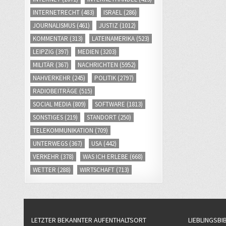
INTERNETRECHT
(483)
ISRAEL
(286)
JOURNALISMUS
(461)
JUSTIZ
(1012)
KOMMENTAR
(313)
LATEINAMERIKA
(523)
LEIPZIG
(397)
MEDIEN
(3203)
MILITÄR
(367)
NACHRICHTEN
(5952)
NAHVERKEHR
(245)
POLITIK
(2797)
RADIOBEITRÄGE
(515)
SOCIAL MEDIA
(809)
SOFTWARE
(1813)
SONSTIGES
(219)
STANDORT
(250)
TELEKOMMUNIKATION
(709)
UNTERWEGS
(367)
USA
(442)
VERKEHR
(378)
WAS ICH ERLEBE
(668)
WETTER
(288)
WIRTSCHAFT
(713)
LETZTER BEKANNTER AUFENTHALTSORT
LIEBLINGSBI