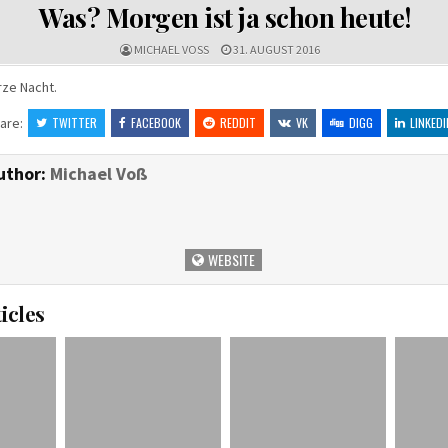
IN
Was? Morgen ist ja schon heute!
MICHAEL VOSS
31. AUGUST 2016
rze Nacht.
are:
TWITTER
FACEBOOK
REDDIT
VK
DIGG
LINKEDI
uthor:
Michael Voß
WEBSITE
icles