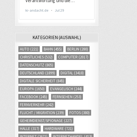
KATEGORIEN (AUSWAHL)
AUTO
(221)
BAHN
(455)
BERLIN
(280)
CHRISTLICHES
(532)
COMPUTER
(2017)
DATENSCHUTZ
(805)
DEUTSCHLAND
(1899)
DIGITAL
(3418)
DIGITALE SICHERHEIT
(845)
EUROPA
(1650)
EVANGELISCH
(244)
FACEBOOK
(245)
FERNSEHEN
(253)
FERNVERKEHR
(242)
FLUCHT / MIGRATION
(239)
FOTOS
(380)
GEHEIMDIENST/SPIONAGE
(227)
HALLE
(317)
HARDWARE
(721)
INTERNET
(2671)
INTERNETHANDEL
(413)