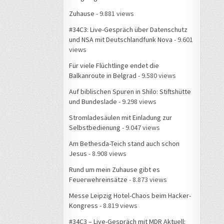
Zuhause
- 9.881 views
#34C3: Live-Gespräch über Datenschutz
und NSA mit Deutschlandfunk Nova
- 9.601
views
Für viele Flüchtlinge endet die
Balkanroute in Belgrad
- 9.580 views
Auf biblischen Spuren in Shilo: Stiftshütte
und Bundeslade
- 9.298 views
Stromladesäulen mit Einladung zur
Selbstbedienung
- 9.047 views
Am Bethesda-Teich stand auch schon
Jesus
- 8.908 views
Rund um mein Zuhause gibt es
Feuerwehreinsätze
- 8.873 views
Messe Leipzig Hotel-Chaos beim Hacker-
Kongress
- 8.819 views
#34C3 – Live-Gespräch mit MDR Aktuell: