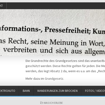
KT
Die Grundrechte des Grundgesetzes sind das unantastba
geschützt werden. Diese Rechte gelten für jeden. Die Mei
werden, das legt Absatz 2 da, wenn es u.a. um das „Rech
Mehr dazu im
Grundgesetz
.
EKTROAUTO
BAHN
WANDERUNGEN ZUM BROCKEN
FOTOS / VIDEO
POSTED
WAS ICH ERLEBE