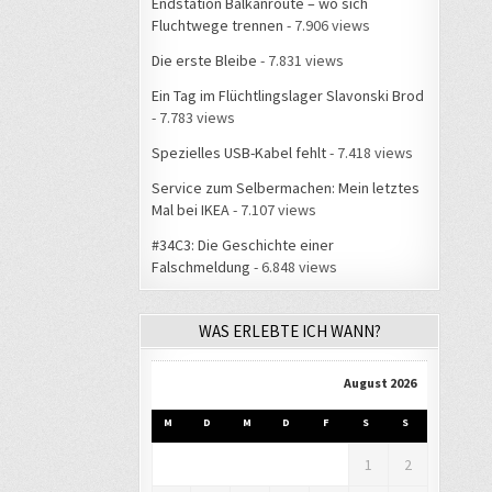
Endstation Balkanroute – wo sich
Fluchtwege trennen
- 7.906 views
Die erste Bleibe
- 7.831 views
Ein Tag im Flüchtlingslager Slavonski Brod
- 7.783 views
Spezielles USB-Kabel fehlt
- 7.418 views
Service zum Selbermachen: Mein letztes
Mal bei IKEA
- 7.107 views
#34C3: Die Geschichte einer
Falschmeldung
- 6.848 views
WAS ERLEBTE ICH WANN?
August 2026
M
D
M
D
F
S
S
1
2