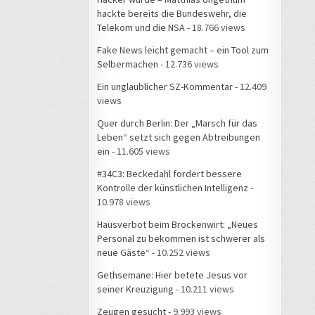
hackte bereits die Bundeswehr, die
Telekom und die NSA
- 18.766 views
Fake News leicht gemacht – ein Tool zum
Selbermachen
- 12.736 views
Ein unglaublicher SZ-Kommentar
- 12.409
views
Quer durch Berlin: Der „Marsch für das
Leben“ setzt sich gegen Abtreibungen
ein
- 11.605 views
#34C3: Beckedahl fordert bessere
Kontrolle der künstlichen Intelligenz
-
10.978 views
Hausverbot beim Brockenwirt: „Neues
Personal zu bekommen ist schwerer als
neue Gäste“
- 10.252 views
Gethsemane: Hier betete Jesus vor
seiner Kreuzigung
- 10.211 views
Zeugen gesucht
- 9.993 views