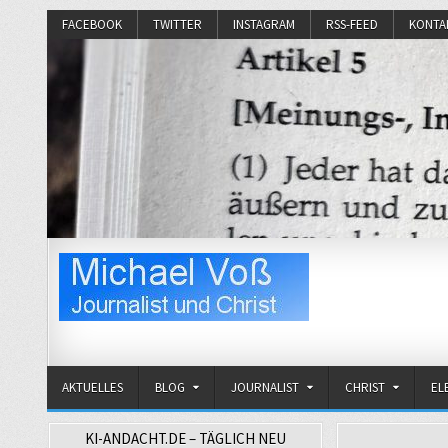
FACEBOOK
TWITTER
INSTAGRAM
RSS-FEED
KONTA
Michael Voß
Journalist und Christ
AKTUELLES
BLOG
JOURNALIST
CHRIST
EL
KI-ANDACHT.DE – TÄGLICH NEU