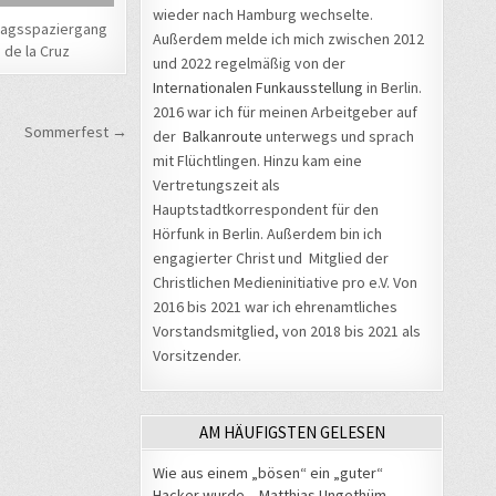
wieder nach Hamburg wechselte.
tagsspaziergang
Außerdem melde ich mich zwischen 2012
 de la Cruz
und 2022 regelmäßig von der
Internationalen Funkausstellung
in Berlin.
2016 war ich für meinen Arbeitgeber auf
Sommerfest →
der
Balkanroute
unterwegs und sprach
mit Flüchtlingen. Hinzu kam eine
Vertretungszeit als
Hauptstadtkorrespondent für den
Hörfunk in Berlin. Außerdem bin ich
engagierter Christ und Mitglied der
Christlichen Medieninitiative pro e.V. Von
2016 bis 2021 war ich ehrenamtliches
Vorstandsmitglied, von 2018 bis 2021 als
Vorsitzender.
AM HÄUFIGSTEN GELESEN
Wie aus einem „bösen“ ein „guter“
Hacker wurde – Matthias Ungethüm