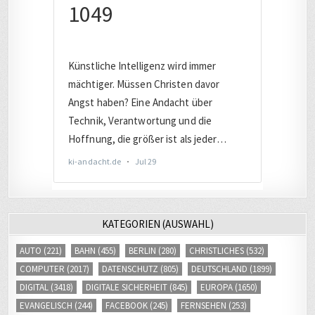
KATEGORIEN (AUSWAHL)
AUTO
(221)
BAHN
(455)
BERLIN
(280)
CHRISTLICHES
(532)
COMPUTER
(2017)
DATENSCHUTZ
(805)
DEUTSCHLAND
(1899)
DIGITAL
(3418)
DIGITALE SICHERHEIT
(845)
EUROPA
(1650)
EVANGELISCH
(244)
FACEBOOK
(245)
FERNSEHEN
(253)
FERNVERKEHR
(242)
FLUCHT / MIGRATION
(239)
FOTOS
(380)