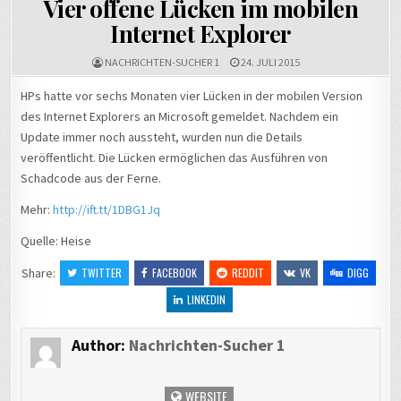
Vier offene Lücken im mobilen
Internet Explorer
NACHRICHTEN-SUCHER 1
24. JULI 2015
HPs hatte vor sechs Monaten vier Lücken in der mobilen Version
des Internet Explorers an Microsoft gemeldet. Nachdem ein
Update immer noch aussteht, wurden nun die Details
veröffentlicht. Die Lücken ermöglichen das Ausführen von
Schadcode aus der Ferne.
Mehr:
http://ift.tt/1DBG1Jq
Quelle: Heise
Share:
TWITTER
FACEBOOK
REDDIT
VK
DIGG
LINKEDIN
Author:
Nachrichten-Sucher 1
WEBSITE