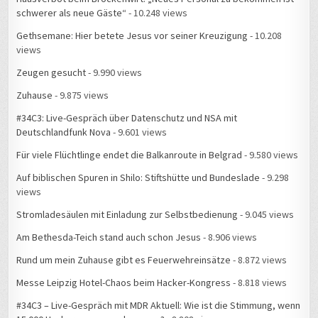
Gethsemane: Hier betete Jesus vor seiner Kreuzigung
- 10.208
views
Zeugen gesucht
- 9.990 views
Zuhause
- 9.875 views
#34C3: Live-Gespräch über Datenschutz und NSA mit
Deutschlandfunk Nova
- 9.601 views
Für viele Flüchtlinge endet die Balkanroute in Belgrad
- 9.580 views
Auf biblischen Spuren in Shilo: Stiftshütte und Bundeslade
- 9.298
views
Stromladesäulen mit Einladung zur Selbstbedienung
- 9.045 views
Am Bethesda-Teich stand auch schon Jesus
- 8.906 views
Rund um mein Zuhause gibt es Feuerwehreinsätze
- 8.872 views
Messe Leipzig Hotel-Chaos beim Hacker-Kongress
- 8.818 views
#34C3 – Live-Gespräch mit MDR Aktuell: Wie ist die Stimmung, wenn
15.000 Hacker zusammenkommen?
- 8.808 views