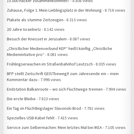
Zuhause, Folge 1: Mein Lieblingsplatz in der Wohnung
- 8.716 views
Plakate als stumme Zeitzeugen
- 8.313 views
20 Jahre Israelnetz
- 8.142 views
Besuch der Knesset in Jerusalem
- 8.087 views
„Christlicher Medienverbund KEP“ heißt künftig „Christliche
Medieninitiative pro“
- 8.081 views
Frühlingserwachen im Straßenbahnhof Leutzsch
- 8.035 views
BFP stellt Zeitschrift GEISTbewegt! zum Jahresende ein – mein
Kommentar dazu
- 7.996 views
Endstation Balkanroute – wo sich Fluchtwege trennen
- 7.904 views
Die erste Bleibe
- 7.823 views
Ein Tag im Flüchtlingslager Slavonski Brod
- 7.781 views
Spezielles USB-Kabel fehlt
- 7.415 views
Service zum Selbermachen: Mein letztes Mal bei IKEA
- 7.105 views
#34C3: Die Geschichte einer Falschmeldung
- 6.846 views