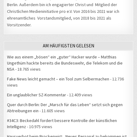
Christlichen Medieninitiative pro e.V. Von 2016 bis 2021 war ich
ehrenamtliches Vorstandsmitglied, von 2018 bis 2021 als
Vorsitzender.
AM HÄUFIGSTEN GELESEN
Wie aus einem „bösen“ ein „guter“ Hacker wurde – Matthias
Ungethüm hackte bereits die Bundeswehr, die Telekom und die
NSA
- 18.765 views
Fake News leicht gemacht – ein Tool zum Selbermachen
- 12.736
views
Ein unglaublicher SZ-Kommentar
- 12.409 views
Quer durch Berlin: Der „Marsch für das Leben“ setzt sich gegen
Abtreibungen ein
- 11.605 views
#34C3: Beckedahl fordert bessere Kontrolle der künstlichen
Intelligenz
- 10.975 views
Hausverbot beim Brockenwirt: „Neues Personal zu bekommen ist
schwerer als neue Gäste“
- 10.248 views