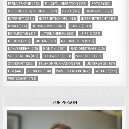
GEHEIMDIENST/SPIONAGE
(227)
HALLE
(317)
HARDWARE
(721)
INTERNET
(2671)
INTERNETHANDEL
(413)
INTERNETRECHT
(483)
ISRAEL
(286)
JOURNALISMUS
(461)
JUSTIZ
(1012)
KOMMENTAR
(313)
LATEINAMERIKA
(523)
LEIPZIG
(397)
MEDIEN
(3203)
MILITÄR
(367)
NACHRICHTEN
(5952)
NAHVERKEHR
(245)
POLITIK
(2797)
RADIOBEITRÄGE
(515)
SOCIAL MEDIA
(809)
SOFTWARE
(1813)
SONSTIGES
(219)
STANDORT
(250)
TELEKOMMUNIKATION
(709)
UNTERWEGS
(367)
USA
(442)
VERKEHR
(378)
WAS ICH ERLEBE
(668)
WETTER
(288)
WIRTSCHAFT
(713)
ZUR PERSON