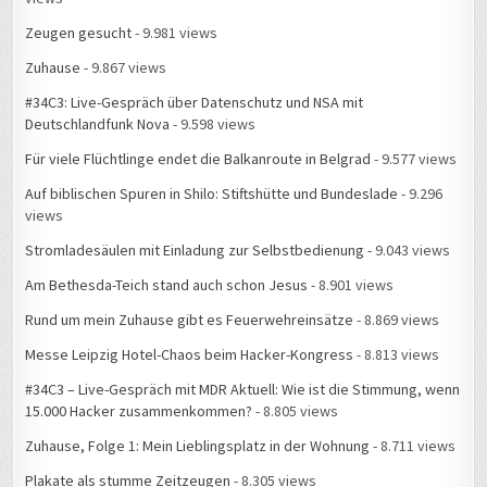
Zeugen gesucht
- 9.981 views
Zuhause
- 9.867 views
#34C3: Live-Gespräch über Datenschutz und NSA mit
Deutschlandfunk Nova
- 9.598 views
Für viele Flüchtlinge endet die Balkanroute in Belgrad
- 9.577 views
Auf biblischen Spuren in Shilo: Stiftshütte und Bundeslade
- 9.296
views
Stromladesäulen mit Einladung zur Selbstbedienung
- 9.043 views
Am Bethesda-Teich stand auch schon Jesus
- 8.901 views
Rund um mein Zuhause gibt es Feuerwehreinsätze
- 8.869 views
Messe Leipzig Hotel-Chaos beim Hacker-Kongress
- 8.813 views
#34C3 – Live-Gespräch mit MDR Aktuell: Wie ist die Stimmung, wenn
15.000 Hacker zusammenkommen?
- 8.805 views
Zuhause, Folge 1: Mein Lieblingsplatz in der Wohnung
- 8.711 views
Plakate als stumme Zeitzeugen
- 8.305 views