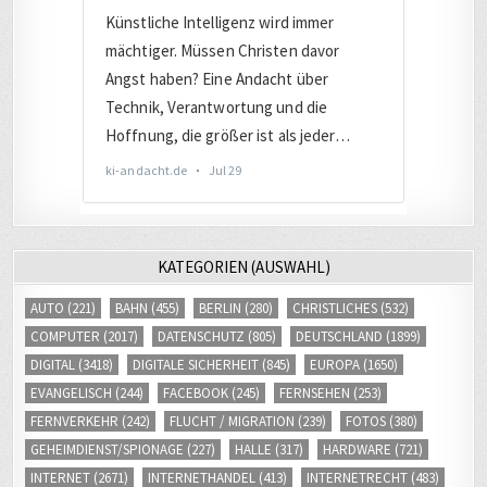
KATEGORIEN (AUSWAHL)
AUTO
(221)
BAHN
(455)
BERLIN
(280)
CHRISTLICHES
(532)
COMPUTER
(2017)
DATENSCHUTZ
(805)
DEUTSCHLAND
(1899)
DIGITAL
(3418)
DIGITALE SICHERHEIT
(845)
EUROPA
(1650)
EVANGELISCH
(244)
FACEBOOK
(245)
FERNSEHEN
(253)
FERNVERKEHR
(242)
FLUCHT / MIGRATION
(239)
FOTOS
(380)
GEHEIMDIENST/SPIONAGE
(227)
HALLE
(317)
HARDWARE
(721)
INTERNET
(2671)
INTERNETHANDEL
(413)
INTERNETRECHT
(483)