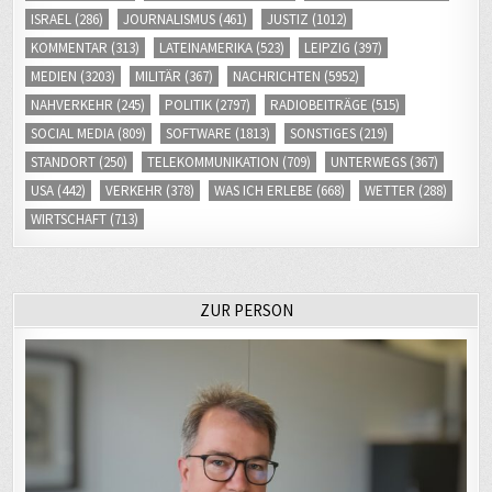
ISRAEL
(286)
JOURNALISMUS
(461)
JUSTIZ
(1012)
KOMMENTAR
(313)
LATEINAMERIKA
(523)
LEIPZIG
(397)
MEDIEN
(3203)
MILITÄR
(367)
NACHRICHTEN
(5952)
NAHVERKEHR
(245)
POLITIK
(2797)
RADIOBEITRÄGE
(515)
SOCIAL MEDIA
(809)
SOFTWARE
(1813)
SONSTIGES
(219)
STANDORT
(250)
TELEKOMMUNIKATION
(709)
UNTERWEGS
(367)
USA
(442)
VERKEHR
(378)
WAS ICH ERLEBE
(668)
WETTER
(288)
WIRTSCHAFT
(713)
ZUR PERSON