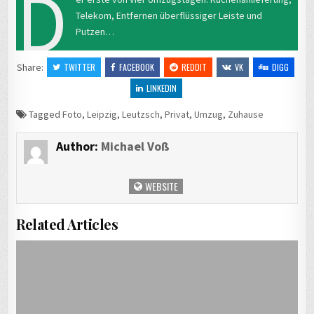
D
Telekom, Entfernen überflüssiger Leiste und
Putzen…
Share:
TWITTER
FACEBOOK
REDDIT
VK
DIGG
LINKEDIN
Tagged
Foto
,
Leipzig
,
Leutzsch
,
Privat
,
Umzug
,
Zuhause
Author:
Michael Voß
WEBSITE
Related Articles