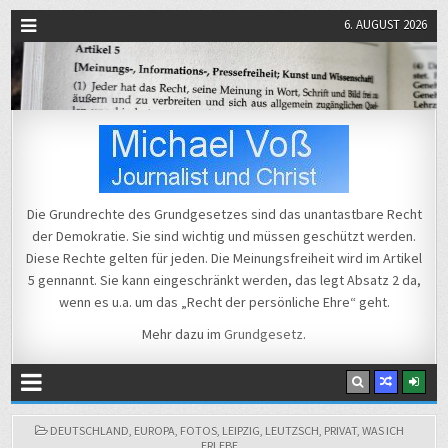
6. AUGUST 2026
Michael Voß
Journalist und Christ
Die Grundrechte des Grundgesetzes sind das unantastbare Recht
der Demokratie. Sie sind wichtig und müssen geschützt werden.
Diese Rechte gelten für jeden. Die Meinungsfreiheit wird im Artikel
5 gennannt. Sie kann eingeschränkt werden, das legt Absatz 2 da,
wenn es u.a. um das „Recht der persönliche Ehre“ geht.
Mehr dazu im
Grundgesetz
.
POSTED
DEUTSCHLAND
,
EUROPA
,
FOTOS
,
LEIPZIG
,
LEUTZSCH
,
PRIVAT
,
WAS ICH
IN
ERLEBE