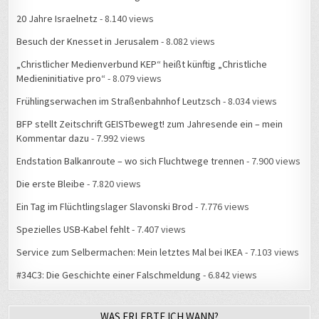
20 Jahre Israelnetz
- 8.140 views
Besuch der Knesset in Jerusalem
- 8.082 views
„Christlicher Medienverbund KEP“ heißt künftig „Christliche
Medieninitiative pro“
- 8.079 views
Frühlingserwachen im Straßenbahnhof Leutzsch
- 8.034 views
BFP stellt Zeitschrift GEISTbewegt! zum Jahresende ein – mein
Kommentar dazu
- 7.992 views
Endstation Balkanroute – wo sich Fluchtwege trennen
- 7.900 views
Die erste Bleibe
- 7.820 views
Ein Tag im Flüchtlingslager Slavonski Brod
- 7.776 views
Spezielles USB-Kabel fehlt
- 7.407 views
Service zum Selbermachen: Mein letztes Mal bei IKEA
- 7.103 views
#34C3: Die Geschichte einer Falschmeldung
- 6.842 views
WAS ERLEBTE ICH WANN?