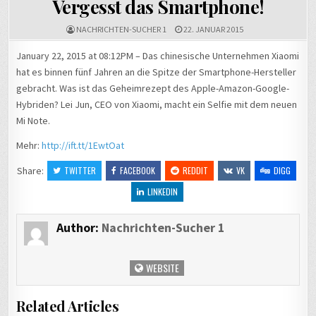
Vergesst das Smartphone!
NACHRICHTEN-SUCHER 1
22. JANUAR 2015
January 22, 2015 at 08:12PM – Das chinesische Unternehmen Xiaomi
hat es binnen fünf Jahren an die Spitze der Smartphone-Hersteller
gebracht. Was ist das Geheimrezept des Apple-Amazon-Google-
Hybriden? Lei Jun, CEO von Xiaomi, macht ein Selfie mit dem neuen
Mi Note.
Mehr:
http://ift.tt/1EwtOat
Share:
TWITTER
FACEBOOK
REDDIT
VK
DIGG
LINKEDIN
Author:
Nachrichten-Sucher 1
WEBSITE
Related Articles