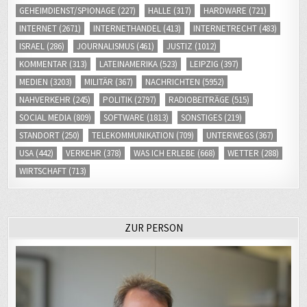
GEHEIMDIENST/SPIONAGE
(227)
HALLE
(317)
HARDWARE
(721)
INTERNET
(2671)
INTERNETHANDEL
(413)
INTERNETRECHT
(483)
ISRAEL
(286)
JOURNALISMUS
(461)
JUSTIZ
(1012)
KOMMENTAR
(313)
LATEINAMERIKA
(523)
LEIPZIG
(397)
MEDIEN
(3203)
MILITÄR
(367)
NACHRICHTEN
(5952)
NAHVERKEHR
(245)
POLITIK
(2797)
RADIOBEITRÄGE
(515)
SOCIAL MEDIA
(809)
SOFTWARE
(1813)
SONSTIGES
(219)
STANDORT
(250)
TELEKOMMUNIKATION
(709)
UNTERWEGS
(367)
USA
(442)
VERKEHR
(378)
WAS ICH ERLEBE
(668)
WETTER
(288)
WIRTSCHAFT
(713)
ZUR PERSON