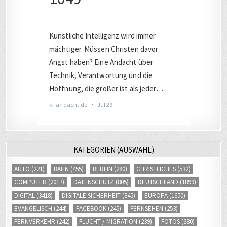
KATEGORIEN (AUSWAHL)
AUTO
(221)
BAHN
(455)
BERLIN
(280)
CHRISTLICHES
(532)
COMPUTER
(2017)
DATENSCHUTZ
(805)
DEUTSCHLAND
(1899)
DIGITAL
(3418)
DIGITALE SICHERHEIT
(845)
EUROPA
(1650)
EVANGELISCH
(244)
FACEBOOK
(245)
FERNSEHEN
(253)
FERNVERKEHR
(242)
FLUCHT / MIGRATION
(239)
FOTOS
(380)