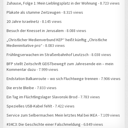
Zuhause, Folge 1: Mein Lieblingsplatz in der Wohnung
- 8.723 views
Plakate als stumme Zeitzeugen
- 8.315 views
20 Jahre Israelnetz
- 8.145 views
Besuch der Knesset in Jerusalem
- 8.088 views
„Christlicher Medienverbund KEP“ heißt künftig „Christliche
Medieninitiative pro“
- 8.083 views
Frühlingserwachen im Straßenbahnhof Leutzsch
- 8.038 views
BFP stellt Zeitschrift GEISTbewegt! zum Jahresende ein – mein
Kommentar dazu
- 7.999 views
Endstation Balkanroute – wo sich Fluchtwege trennen
- 7.906 views
Die erste Bleibe
- 7.833 views
Ein Tag im Flüchtlingslager Slavonski Brod
- 7.783 views
Spezielles USB-Kabel fehlt
- 7.422 views
Service zum Selbermachen: Mein letztes Mal bei IKEA
- 7.109 views
#34C3: Die Geschichte einer Falschmeldung
- 6.849 views