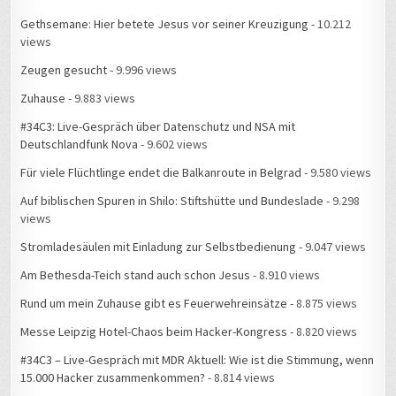
Gethsemane: Hier betete Jesus vor seiner Kreuzigung
- 10.212
views
Zeugen gesucht
- 9.996 views
Zuhause
- 9.883 views
#34C3: Live-Gespräch über Datenschutz und NSA mit
Deutschlandfunk Nova
- 9.602 views
Für viele Flüchtlinge endet die Balkanroute in Belgrad
- 9.580 views
Auf biblischen Spuren in Shilo: Stiftshütte und Bundeslade
- 9.298
views
Stromladesäulen mit Einladung zur Selbstbedienung
- 9.047 views
Am Bethesda-Teich stand auch schon Jesus
- 8.910 views
Rund um mein Zuhause gibt es Feuerwehreinsätze
- 8.875 views
Messe Leipzig Hotel-Chaos beim Hacker-Kongress
- 8.820 views
#34C3 – Live-Gespräch mit MDR Aktuell: Wie ist die Stimmung, wenn
15.000 Hacker zusammenkommen?
- 8.814 views