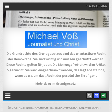
7. AUGUST 2026
Michael Voß
Journalist und Christ
Die Grundrechte des Grundgesetzes sind das unantastbare Recht
der Demokratie. Sie sind wichtig und müssen geschützt werden.
Diese Rechte gelten für jeden. Die Meinungsfreiheit wird im Artikel
5 gennannt. Sie kann eingeschränkt werden, das legt Absatz 2 da,
wenn es u.a. um das „Recht der persönliche Ehre“ geht.
Mehr dazu im
Grundgesetz
.
POSTED
DIGITAL
,
MEDIEN
,
NACHRICHTEN
,
TELEKOMMUNIKATION
,
WIRTSCHAFT
IN