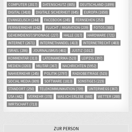
COMPUTER
(2017)
DATENSCHUTZ
(805)
DEUTSCHLAND
(1899)
DIGITAL
(3418)
DIGITALE SICHERHEIT
(845)
EUROPA
(1650)
EVANGELISCH
(244)
FACEBOOK
(245)
FERNSEHEN
(253)
FERNVERKEHR
(242)
FLUCHT / MIGRATION
(239)
FOTOS
(380)
GEHEIMDIENST/SPIONAGE
(227)
HALLE
(317)
HARDWARE
(721)
INTERNET
(2671)
INTERNETHANDEL
(413)
INTERNETRECHT
(483)
ISRAEL
(286)
JOURNALISMUS
(461)
JUSTIZ
(1012)
KOMMENTAR
(313)
LATEINAMERIKA
(523)
LEIPZIG
(397)
MEDIEN
(3203)
MILITÄR
(367)
NACHRICHTEN
(5952)
NAHVERKEHR
(245)
POLITIK
(2797)
RADIOBEITRÄGE
(515)
SOCIAL MEDIA
(809)
SOFTWARE
(1813)
SONSTIGES
(219)
STANDORT
(250)
TELEKOMMUNIKATION
(709)
UNTERWEGS
(367)
USA
(442)
VERKEHR
(378)
WAS ICH ERLEBE
(668)
WETTER
(288)
WIRTSCHAFT
(713)
ZUR PERSON