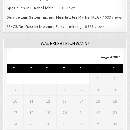
Spezielles USB-Kabel fehlt
- 7.398 views
Service zum Selbermachen: Mein letztes Mal bei IKEA
- 7.099 views
#34C3: Die Geschichte einer Falschmeldung
- 6.838 views
WAS ERLEBTE ICH WANN?
August 2026
M
D
M
D
F
S
S
1
2
3
4
5
6
7
8
9
10
11
12
13
14
15
16
17
18
19
20
21
22
23
24
25
26
27
28
29
30