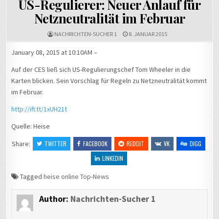
US-Regulierer: Neuer Anlauf für
Netzneutralität im Februar
NACHRICHTEN-SUCHER 1
8. JANUAR 2015
January 08, 2015 at 10:10AM –
Auf der CES ließ sich US-Regulierungschef Tom Wheeler in die
Karten blicken. Sein Vorschlag für Regeln zu Netzneutralität kommt
im Februar.
http://ift.tt/1xUH21t
Quelle: Heise
Share:
TWITTER
FACEBOOK
REDDIT
VK
DIGG
LINKEDIN
Tagged
heise online Top-News
Author:
Nachrichten-Sucher 1