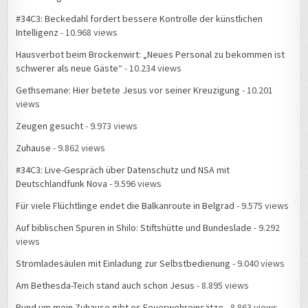
#34C3: Beckedahl fordert bessere Kontrolle der künstlichen
Intelligenz
- 10.968 views
Hausverbot beim Brockenwirt: „Neues Personal zu bekommen ist
schwerer als neue Gäste“
- 10.234 views
Gethsemane: Hier betete Jesus vor seiner Kreuzigung
- 10.201
views
Zeugen gesucht
- 9.973 views
Zuhause
- 9.862 views
#34C3: Live-Gespräch über Datenschutz und NSA mit
Deutschlandfunk Nova
- 9.596 views
Für viele Flüchtlinge endet die Balkanroute in Belgrad
- 9.575 views
Auf biblischen Spuren in Shilo: Stiftshütte und Bundeslade
- 9.292
views
Stromladesäulen mit Einladung zur Selbstbedienung
- 9.040 views
Am Bethesda-Teich stand auch schon Jesus
- 8.895 views
Rund um mein Zuhause gibt es Feuerwehreinsätze
- 8.863 views