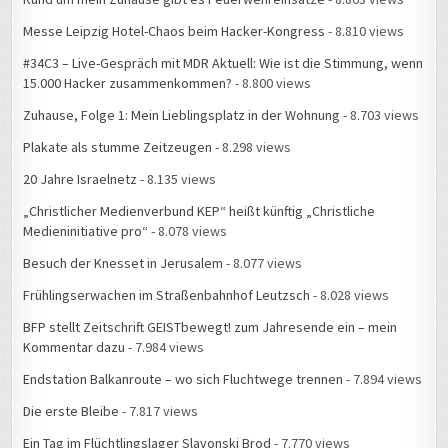
Messe Leipzig Hotel-Chaos beim Hacker-Kongress
- 8.810 views
#34C3 – Live-Gespräch mit MDR Aktuell: Wie ist die Stimmung, wenn
15.000 Hacker zusammenkommen?
- 8.800 views
Zuhause, Folge 1: Mein Lieblingsplatz in der Wohnung
- 8.703 views
Plakate als stumme Zeitzeugen
- 8.298 views
20 Jahre Israelnetz
- 8.135 views
„Christlicher Medienverbund KEP“ heißt künftig „Christliche
Medieninitiative pro“
- 8.078 views
Besuch der Knesset in Jerusalem
- 8.077 views
Frühlingserwachen im Straßenbahnhof Leutzsch
- 8.028 views
BFP stellt Zeitschrift GEISTbewegt! zum Jahresende ein – mein
Kommentar dazu
- 7.984 views
Endstation Balkanroute – wo sich Fluchtwege trennen
- 7.894 views
Die erste Bleibe
- 7.817 views
Ein Tag im Flüchtlingslager Slavonski Brod
- 7.770 views