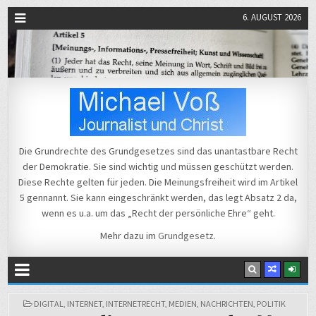
6. AUGUST 2026
Michael Voß
Journalist und Christ
Die Grundrechte des Grundgesetzes sind das unantastbare Recht
der Demokratie. Sie sind wichtig und müssen geschützt werden.
Diese Rechte gelten für jeden. Die Meinungsfreiheit wird im Artikel
5 gennannt. Sie kann eingeschränkt werden, das legt Absatz 2 da,
wenn es u.a. um das „Recht der persönliche Ehre“ geht.
Mehr dazu im
Grundgesetz
.
POSTED
DIGITAL
,
INTERNET
,
INTERNETRECHT
,
MEDIEN
,
NACHRICHTEN
,
POLITIK
IN