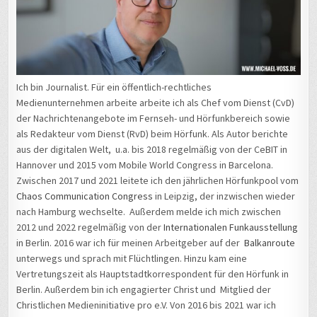
Ich bin Journalist. Für ein öffentlich-rechtliches
Medienunternehmen arbeite arbeite ich als Chef vom Dienst (CvD)
der Nachrichtenangebote im Fernseh- und Hörfunkbereich sowie
als Redakteur vom Dienst (RvD) beim Hörfunk. Als Autor berichte
aus der digitalen Welt, u.a. bis 2018 regelmäßig von der CeBIT in
Hannover und 2015 vom Mobile World Congress in Barcelona.
Zwischen 2017 und 2021 leitete ich den jährlichen Hörfunkpool vom
Chaos Communication Congress
in Leipzig, der inzwischen wieder
nach Hamburg wechselte. Außerdem melde ich mich zwischen
2012 und 2022 regelmäßig von der
Internationalen Funkausstellung
in Berlin. 2016 war ich für meinen Arbeitgeber auf der
Balkanroute
unterwegs und sprach mit Flüchtlingen. Hinzu kam eine
Vertretungszeit als Hauptstadtkorrespondent für den Hörfunk in
Berlin. Außerdem bin ich engagierter Christ und Mitglied der
Christlichen Medieninitiative pro e.V. Von 2016 bis 2021 war ich
ehrenamtliches Vorstandsmitglied, von 2018 bis 2021 als
Vorsitzender.