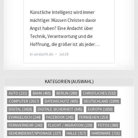
KATEGORIEN (AUSWAHL)
AUTO
(221)
BAHN
(455)
BERLIN
(280)
CHRISTLICHES
(532)
COMPUTER
(2017)
DATENSCHUTZ
(805)
DEUTSCHLAND
(1899)
DIGITAL
(3418)
DIGITALE SICHERHEIT
(845)
EUROPA
(1650)
EVANGELISCH
(244)
FACEBOOK
(245)
FERNSEHEN
(253)
FERNVERKEHR
(242)
FLUCHT / MIGRATION
(239)
FOTOS
(380)
GEHEIMDIENST/SPIONAGE
(227)
HALLE
(317)
HARDWARE
(721)
INTERNET
(2671)
INTERNETHANDEL
(413)
INTERNETRECHT
(483)
ISRAEL
(286)
JOURNALISMUS
(461)
JUSTIZ
(1012)