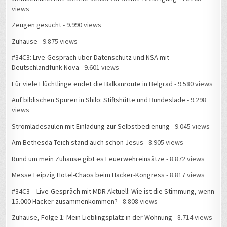
Zeugen gesucht
- 9.990 views
Zuhause
- 9.875 views
#34C3: Live-Gespräch über Datenschutz und NSA mit
Deutschlandfunk Nova
- 9.601 views
Für viele Flüchtlinge endet die Balkanroute in Belgrad
- 9.580 views
Auf biblischen Spuren in Shilo: Stiftshütte und Bundeslade
- 9.298
views
Stromladesäulen mit Einladung zur Selbstbedienung
- 9.045 views
Am Bethesda-Teich stand auch schon Jesus
- 8.905 views
Rund um mein Zuhause gibt es Feuerwehreinsätze
- 8.872 views
Messe Leipzig Hotel-Chaos beim Hacker-Kongress
- 8.817 views
#34C3 – Live-Gespräch mit MDR Aktuell: Wie ist die Stimmung, wenn
15.000 Hacker zusammenkommen?
- 8.808 views
Zuhause, Folge 1: Mein Lieblingsplatz in der Wohnung
- 8.714 views
Plakate als stumme Zeitzeugen
- 8.313 views