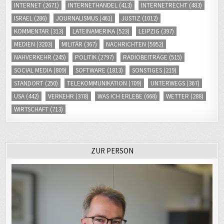
KOMMENTAR
(313)
LATEINAMERIKA
(523)
LEIPZIG
(397)
MEDIEN
(3203)
MILITÄR
(367)
NACHRICHTEN
(5952)
NAHVERKEHR
(245)
POLITIK
(2797)
RADIOBEITRÄGE
(515)
SOCIAL MEDIA
(809)
SOFTWARE
(1813)
SONSTIGES
(219)
STANDORT
(250)
TELEKOMMUNIKATION
(709)
UNTERWEGS
(367)
USA
(442)
VERKEHR
(378)
WAS ICH ERLEBE
(668)
WETTER
(288)
WIRTSCHAFT
(713)
ZUR PERSON