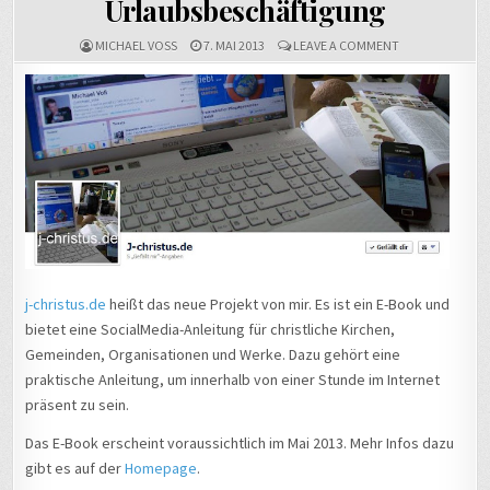
Urlaubsbeschäftigung
ON
MICHAEL VOSS
7. MAI 2013
LEAVE A COMMENT
URLAUBSBESCH
j-christus.de
heißt das neue Projekt von mir. Es ist ein E-Book und
bietet eine SocialMedia-Anleitung für christliche Kirchen,
Gemeinden, Organisationen und Werke. Dazu gehört eine
praktische Anleitung, um innerhalb von einer Stunde im Internet
präsent zu sein.
Das E-Book erscheint voraussichtlich im Mai 2013. Mehr Infos dazu
gibt es auf der
Homepage
.