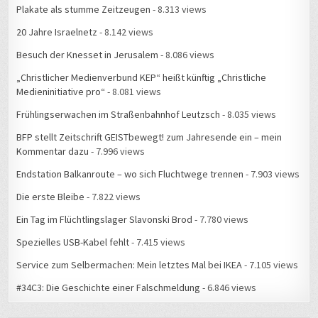
20 Jahre Israelnetz
- 8.142 views
Besuch der Knesset in Jerusalem
- 8.086 views
„Christlicher Medienverbund KEP“ heißt künftig „Christliche
Medieninitiative pro“
- 8.081 views
Frühlingserwachen im Straßenbahnhof Leutzsch
- 8.035 views
BFP stellt Zeitschrift GEISTbewegt! zum Jahresende ein – mein
Kommentar dazu
- 7.996 views
Endstation Balkanroute – wo sich Fluchtwege trennen
- 7.903 views
Die erste Bleibe
- 7.822 views
Ein Tag im Flüchtlingslager Slavonski Brod
- 7.780 views
Spezielles USB-Kabel fehlt
- 7.415 views
Service zum Selbermachen: Mein letztes Mal bei IKEA
- 7.105 views
#34C3: Die Geschichte einer Falschmeldung
- 6.846 views
WAS ERLEBTE ICH WANN?