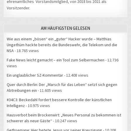
AM HÄUFIGSTEN GELESEN
Wie aus einem „bösen“ ein „guter“ Hacker wurde – Matthias
Ungethüm hackte bereits die Bundeswehr, die Telekom und die
NSA
- 18.765 views
Fake News leicht gemacht – ein Tool zum Selbermachen
- 12.736
views
Ein unglaublicher SZ-Kommentar
- 12.408 views
Quer durch Berlin: Der „Marsch für das Leben“ setzt sich gegen
Abtreibungen ein
- 11.605 views
#34C3: Beckedahl fordert bessere Kontrolle der künstlichen
Intelligenz
- 10.975 views
Hausverbot beim Brockenwirt: „Neues Personal zu bekommen ist
schwerer als neue Gäste“
- 10.247 views
Gethsemane: Hier betete Jesus vor seiner Kreuzigung
- 10.208
views