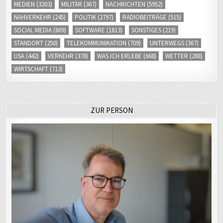
MEDIEN
(3203)
MILITÄR
(367)
NACHRICHTEN
(5952)
NAHVERKEHR
(245)
POLITIK
(2797)
RADIOBEITRÄGE
(515)
SOCIAL MEDIA
(809)
SOFTWARE
(1813)
SONSTIGES
(219)
STANDORT
(250)
TELEKOMMUNIKATION
(709)
UNTERWEGS
(367)
USA
(442)
VERKEHR
(378)
WAS ICH ERLEBE
(668)
WETTER
(288)
WIRTSCHAFT
(713)
ZUR PERSON