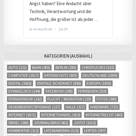
KATEGORIEN (AUSWAHL)
AUTO
(221)
BAHN
(455)
BERLIN
(280)
CHRISTLICHES
(532)
COMPUTER
(2017)
DATENSCHUTZ
(805)
DEUTSCHLAND
(1899)
DIGITAL
(3418)
DIGITALE SICHERHEIT
(845)
EUROPA
(1650)
EVANGELISCH
(244)
FACEBOOK
(245)
FERNSEHEN
(253)
FERNVERKEHR
(242)
FLUCHT / MIGRATION
(239)
FOTOS
(380)
GEHEIMDIENST/SPIONAGE
(227)
HALLE
(317)
HARDWARE
(721)
INTERNET
(2671)
INTERNETHANDEL
(413)
INTERNETRECHT
(483)
ISRAEL
(286)
JOURNALISMUS
(461)
JUSTIZ
(1012)
KOMMENTAR
(313)
LATEINAMERIKA
(523)
LEIPZIG
(397)