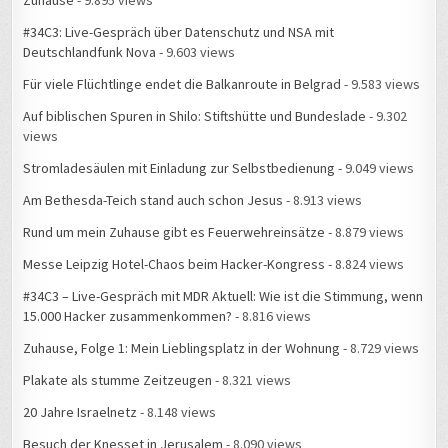
Zuhause
- 9.895 views
#34C3: Live-Gespräch über Datenschutz und NSA mit
Deutschlandfunk Nova
- 9.603 views
Für viele Flüchtlinge endet die Balkanroute in Belgrad
- 9.583 views
Auf biblischen Spuren in Shilo: Stiftshütte und Bundeslade
- 9.302
views
Stromladesäulen mit Einladung zur Selbstbedienung
- 9.049 views
Am Bethesda-Teich stand auch schon Jesus
- 8.913 views
Rund um mein Zuhause gibt es Feuerwehreinsätze
- 8.879 views
Messe Leipzig Hotel-Chaos beim Hacker-Kongress
- 8.824 views
#34C3 – Live-Gespräch mit MDR Aktuell: Wie ist die Stimmung, wenn
15.000 Hacker zusammenkommen?
- 8.816 views
Zuhause, Folge 1: Mein Lieblingsplatz in der Wohnung
- 8.729 views
Plakate als stumme Zeitzeugen
- 8.321 views
20 Jahre Israelnetz
- 8.148 views
Besuch der Knesset in Jerusalem
- 8.090 views