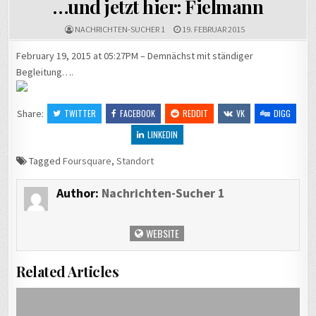
…und jetzt hier: Fielmann
NACHRICHTEN-SUCHER 1
19. FEBRUAR 2015
February 19, 2015 at 05:27PM – Demnächst mit ständiger
Begleitung….
Share:
TWITTER
FACEBOOK
REDDIT
VK
DIGG
LINKEDIN
Tagged
Foursquare
,
Standort
Author:
Nachrichten-Sucher 1
WEBSITE
Related Articles