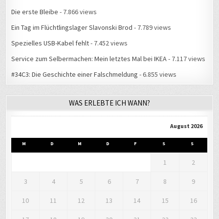
Die erste Bleibe
- 7.866 views
Ein Tag im Flüchtlingslager Slavonski Brod
- 7.789 views
Spezielles USB-Kabel fehlt
- 7.452 views
Service zum Selbermachen: Mein letztes Mal bei IKEA
- 7.117 views
#34C3: Die Geschichte einer Falschmeldung
- 6.855 views
WAS ERLEBTE ICH WANN?
August 2026
M
D
M
D
F
S
S
1
2
3
4
5
6
7
8
9
10
11
12
13
14
15
16