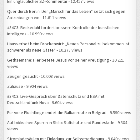
Ein unglaublicher SZ-Kommentar
- 12.417 views
Quer durch Berlin: Der „Marsch für das Leben“ setzt sich gegen
Abtreibungen ein
- 11.611 views
#34C3: Beckedahl fordert bessere Kontrolle der künstlichen
Intelligenz
- 10.990 views
Hausverbot beim Brockenwirt: „Neues Personal zu bekommen ist
schwerer als neue Gäste“
- 10.273 views
Gethsemane: Hier betete Jesus vor seiner Kreuzigung
- 10.221
views
Zeugen gesucht
- 10.008 views
Zuhause
- 9.904 views
#34C3: Live-Gespräch über Datenschutz und NSA mit
Deutschlandfunk Nova
- 9.604 views
Für viele Flüchtlinge endet die Balkanroute in Belgrad
- 9.590 views
Auf biblischen Spuren in Shilo: Stiftshütte und Bundeslade
- 9.304
views
Stromladesäulen mit Einladung zur Selbstbedienung
- 9.049 views