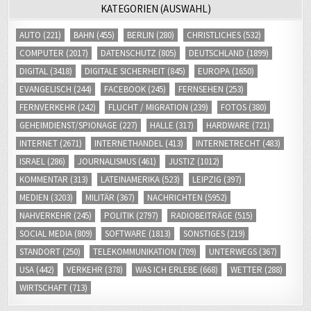
KATEGORIEN (AUSWAHL)
AUTO
(221)
BAHN
(455)
BERLIN
(280)
CHRISTLICHES
(532)
COMPUTER
(2017)
DATENSCHUTZ
(805)
DEUTSCHLAND
(1899)
DIGITAL
(3418)
DIGITALE SICHERHEIT
(845)
EUROPA
(1650)
EVANGELISCH
(244)
FACEBOOK
(245)
FERNSEHEN
(253)
FERNVERKEHR
(242)
FLUCHT / MIGRATION
(239)
FOTOS
(380)
GEHEIMDIENST/SPIONAGE
(227)
HALLE
(317)
HARDWARE
(721)
INTERNET
(2671)
INTERNETHANDEL
(413)
INTERNETRECHT
(483)
ISRAEL
(286)
JOURNALISMUS
(461)
JUSTIZ
(1012)
KOMMENTAR
(313)
LATEINAMERIKA
(523)
LEIPZIG
(397)
MEDIEN
(3203)
MILITÄR
(367)
NACHRICHTEN
(5952)
NAHVERKEHR
(245)
POLITIK
(2797)
RADIOBEITRÄGE
(515)
SOCIAL MEDIA
(809)
SOFTWARE
(1813)
SONSTIGES
(219)
STANDORT
(250)
TELEKOMMUNIKATION
(709)
UNTERWEGS
(367)
USA
(442)
VERKEHR
(378)
WAS ICH ERLEBE
(668)
WETTER
(288)
WIRTSCHAFT
(713)