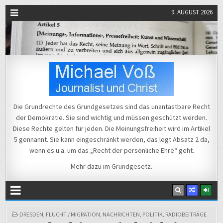
9. AUGUST 2026
Michael Voß
Journalist und Christ
Die Grundrechte des Grundgesetzes sind das unantastbare Recht
der Demokratie. Sie sind wichtig und müssen geschützt werden.
Diese Rechte gelten für jeden. Die Meinungsfreiheit wird im Artikel
5 gennannt. Sie kann eingeschränkt werden, das legt Absatz 2 da,
wenn es u.a. um das „Recht der persönliche Ehre“ geht.
Mehr dazu im
Grundgesetz
.
POSTED
DRESDEN
,
FLUCHT / MIGRATION
,
NACHRICHTEN
,
POLITIK
,
RADIOBEITRÄGE
IN