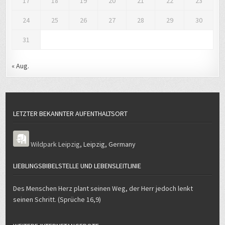
17
18
19
20
21
22
23
24
25
26
27
28
29
30
31
« Aug.
LETZTER BEKANNTER AUFENTHALTSORT
Wildpark Leipzig
,
Leipzig
,
Germany
LIEBLINGSBIBELSTELLE UND LEBENSLEITLINIE
Des Menschen Herz plant seinen Weg, der Herr jedoch lenkt
seinen Schritt. (Sprüche 16,9)