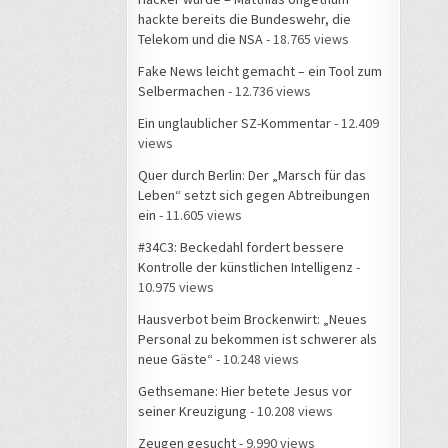
hackte bereits die Bundeswehr, die
Telekom und die NSA
- 18.765 views
Fake News leicht gemacht – ein Tool zum
Selbermachen
- 12.736 views
Ein unglaublicher SZ-Kommentar
- 12.409
views
Quer durch Berlin: Der „Marsch für das
Leben“ setzt sich gegen Abtreibungen
ein
- 11.605 views
#34C3: Beckedahl fordert bessere
Kontrolle der künstlichen Intelligenz
-
10.975 views
Hausverbot beim Brockenwirt: „Neues
Personal zu bekommen ist schwerer als
neue Gäste“
- 10.248 views
Gethsemane: Hier betete Jesus vor
seiner Kreuzigung
- 10.208 views
Zeugen gesucht
- 9.990 views