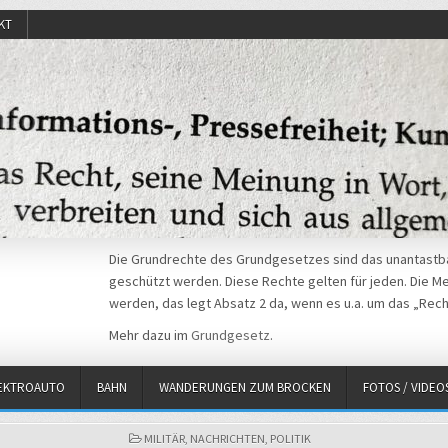
KT
Die Grundrechte des Grundgesetzes sind das unantastba
geschützt werden. Diese Rechte gelten für jeden. Die Mei
werden, das legt Absatz 2 da, wenn es u.a. um das „Rech
Mehr dazu im
Grundgesetz
.
EKTROAUTO
BAHN
WANDERUNGEN ZUM BROCKEN
FOTOS / VIDEO
POSTED
MILITÄR
,
NACHRICHTEN
,
POLITIK