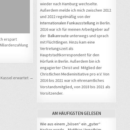
wieder nach Hamburg wechselte.
Außerdem melde ich mich zwischen 2012
und 2022 regelmäßig von der
Internationalen Funkausstellung
in Berlin.
2016 war ich für meinen Arbeitgeber auf
der
Balkanroute
unterwegs und sprach
ch erspart
mit Flüchtlingen. Hinzu kam eine
illiardenzahlung
Vertretungszeit als
Hauptstadtkorrespondent für den
Hörfunk in Berlin. Außerdem bin ich
engagierter Christ und Mitglied der
Christlichen Medieninitiative pro e.V. Von
 Kassel erwartet →
2016 bis 2021 war ich ehrenamtliches
Vorstandsmitglied, von 2018 bis 2021 als
Vorsitzender.
AM HÄUFIGSTEN GELESEN
Wie aus einem „bösen“ ein „guter“
Hacker wurde – Matthias Ungethüm