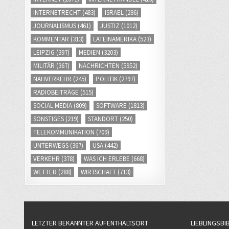
INTERNETRECHT
(483)
ISRAEL
(286)
JOURNALISMUS
(461)
JUSTIZ
(1012)
KOMMENTAR
(313)
LATEINAMERIKA
(523)
LEIPZIG
(397)
MEDIEN
(3203)
MILITÄR
(367)
NACHRICHTEN
(5952)
NAHVERKEHR
(245)
POLITIK
(2797)
RADIOBEITRÄGE
(515)
SOCIAL MEDIA
(809)
SOFTWARE
(1813)
SONSTIGES
(219)
STANDORT
(250)
TELEKOMMUNIKATION
(709)
UNTERWEGS
(367)
USA
(442)
VERKEHR
(378)
WAS ICH ERLEBE
(668)
WETTER
(288)
WIRTSCHAFT
(713)
LETZTER BEKANNTER AUFENTHALTSORT
LIEBLINGSBI