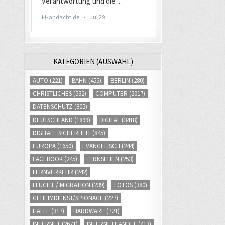
KATEGORIEN (AUSWAHL)
AUTO
(221)
BAHN
(455)
BERLIN
(280)
CHRISTLICHES
(532)
COMPUTER
(2017)
DATENSCHUTZ
(805)
DEUTSCHLAND
(1899)
DIGITAL
(3418)
DIGITALE SICHERHEIT
(845)
EUROPA
(1650)
EVANGELISCH
(244)
FACEBOOK
(245)
FERNSEHEN
(253)
FERNVERKEHR
(242)
FLUCHT / MIGRATION
(239)
FOTOS
(380)
GEHEIMDIENST/SPIONAGE
(227)
HALLE
(317)
HARDWARE
(721)
INTERNET
(2671)
INTERNETHANDEL
(413)