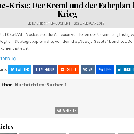
IN
e-Krise: Der Kreml und der Fahrplan 
Krieg
NACHRICHTEN-SUCHER 1
21. FEBRUAR 2015
5 at 07:56AM – Moskau soll die Annexion von Teilen der Ukraine langfristig 
legt ein Strategiepapier nahe, von dem die „Nowaja Gaseta“ berichtet. De
okument ist echt.
tt/1DBBlHQ
are:
TWITTER
FACEBOOK
REDDIT
VK
DIGG
LINKEDI
uthor:
Nachrichten-Sucher 1
WEBSITE
icles