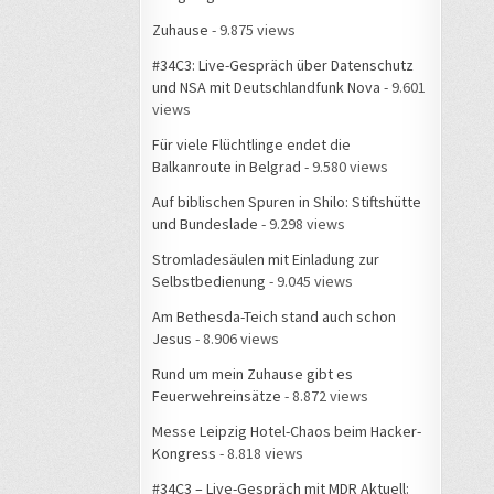
Zuhause
- 9.875 views
#34C3: Live-Gespräch über Datenschutz
und NSA mit Deutschlandfunk Nova
- 9.601
views
Für viele Flüchtlinge endet die
Balkanroute in Belgrad
- 9.580 views
Auf biblischen Spuren in Shilo: Stiftshütte
und Bundeslade
- 9.298 views
Stromladesäulen mit Einladung zur
Selbstbedienung
- 9.045 views
Am Bethesda-Teich stand auch schon
Jesus
- 8.906 views
Rund um mein Zuhause gibt es
Feuerwehreinsätze
- 8.872 views
Messe Leipzig Hotel-Chaos beim Hacker-
Kongress
- 8.818 views
#34C3 – Live-Gespräch mit MDR Aktuell: