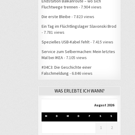
Endstation Balkanroute – wo sich
Fluchtwege trennen
- 7.904 views
Die erste Bleibe
- 7.823 views
Ein Tag im Flüchtlingslager Slavonski Brod
- 7.781 views
Spezielles USB-Kabel fehlt
- 7.415 views
Service zum Selbermachen: Mein letztes
Mal bei IKEA
- 7.105 views
#34C3: Die Geschichte einer
Falschmeldung
- 6.846 views
WAS ERLEBTE ICH WANN?
August 2026
M
D
M
D
F
S
S
1
2