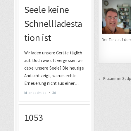
Der Tanz auf dem
Beitrags
← Pitcairn im Südp