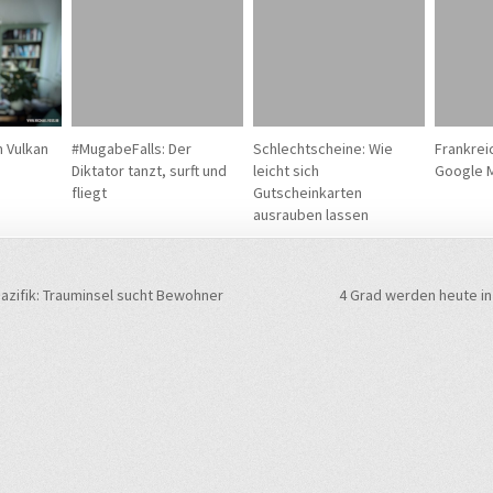
 Vulkan
#MugabeFalls: Der
Schlechtscheine: Wie
Frankrei
Diktator tanzt, surft und
leicht sich
Google M
fliegt
Gutscheinkarten
ausrauben lassen
navigation
azifik: Trauminsel sucht Bewohner
4 Grad werden heute in