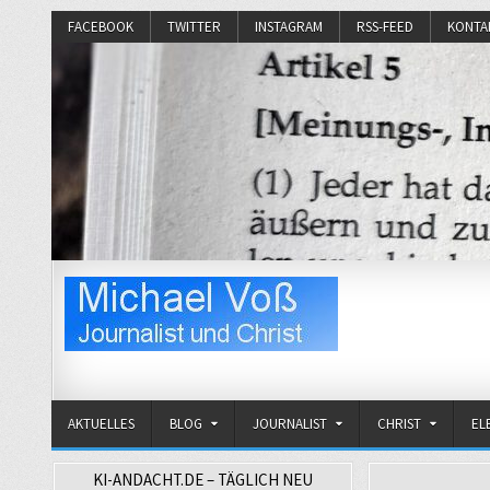
FACEBOOK
TWITTER
INSTAGRAM
RSS-FEED
KONTA
Michael Voß
Journalist und Christ
AKTUELLES
BLOG
JOURNALIST
CHRIST
EL
KI-ANDACHT.DE – TÄGLICH NEU